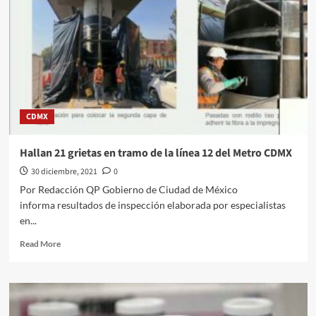
CDMX
Hallan 21 grietas en tramo de la línea 12 del Metro CDMX
30 diciembre, 2021
0
Por Redacción QP Gobierno de Ciudad de México
informa resultados de inspección elaborada por especialistas
en...
Read
Read More
more
about
Hallan
21
grietas