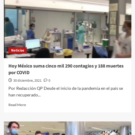
vacuna
cubana
abdala
Noticias
Hoy México suma cinco mil 290 contagios y 188 muertes
por COVID
30 diciembre, 2021
0
Por Redacción QP Desde el inicio de la pandemia en el país se
han recuperado...
Read
Read More
more
about
Hoy
México
suma