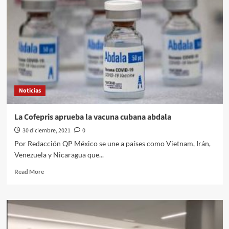
en
tramo
de
la
línea
12
del
Metro
CDMX
Noticias
La Cofepris aprueba la vacuna cubana abdala
30 diciembre, 2021
0
Por Redacción QP México se une a países como Vietnam, Irán,
Venezuela y Nicaragua que...
Read
Read More
more
about
La
Cofepris
aprueba
la