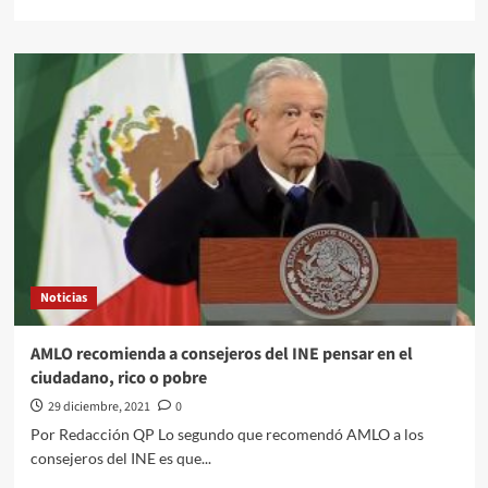
more
about
AMLO
otorgará
protección
a
Ricardo
Ravelo
tras
reportaje
sobre
el
gobernador
de
Noticias
Jalisco
AMLO recomienda a consejeros del INE pensar en el
ciudadano, rico o pobre
29 diciembre, 2021
0
Por Redacción QP Lo segundo que recomendó AMLO a los
consejeros del INE es que...