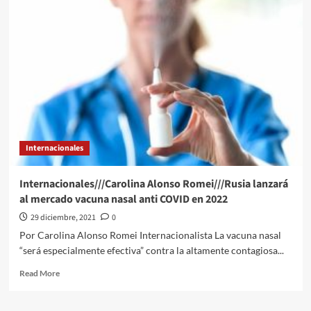
Alonso
Romei///EEUU
presenta
récord
de
contagios
diarios
de
covid
debido
a
Internacionales
ómicron
Internacionales///Carolina Alonso Romei///Rusia lanzará
al mercado vacuna nasal anti COVID en 2022
29 diciembre, 2021
0
Por Carolina Alonso Romei Internacionalista La vacuna nasal
“será especialmente efectiva” contra la altamente contagiosa...
Read
Read More
more
about
Internacionales///Carolina