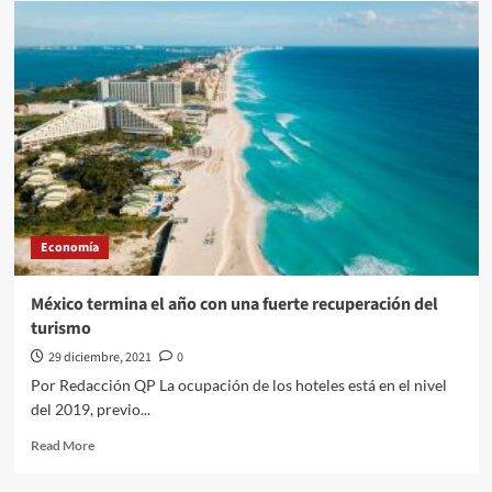
Alonso
Romei///Rusia
lanzará
al
mercado
vacuna
nasal
anti
COVID
en
2022
Economía
México termina el año con una fuerte recuperación del
turismo
29 diciembre, 2021
0
Por Redacción QP La ocupación de los hoteles está en el nivel
del 2019, previo...
Read
Read More
more
about