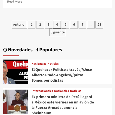
Read
Read More
more
about
AMLO
recomienda
Paginación
Anterior
1
2
3
5
6
7
28
4
…
a
de
consejeros
Siguiente
del
entradas
INE
pensar
Novedades
Populares
en
el
ciudadano,
Nacionales
Noticias
rico
El Quehacer Político a través///Jose
o
pobre
Alberto Prado Angeles///¡Alto!
Somos periodistas
Internacionales
Nacionales
Noticias
Ex primera ministra de Perú llegará
a México este viernes en un avión de
la Fuerza Armada, anuncia
Sheinbaum