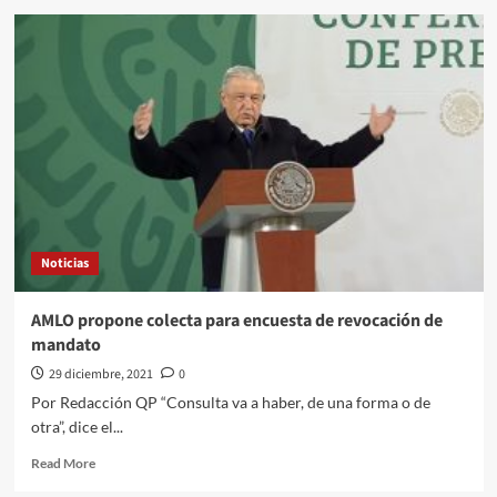
México
termina
el
año
con
una
fuerte
recuperación
del
turismo
Noticias
AMLO propone colecta para encuesta de revocación de
mandato
29 diciembre, 2021
0
Por Redacción QP “Consulta va a haber, de una forma o de
otra”, dice el...
Read
Read More
more