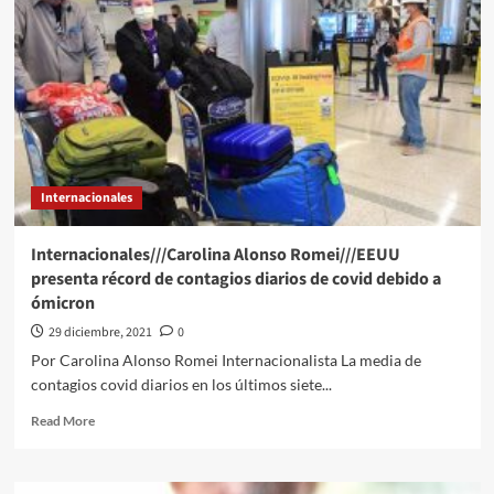
cinco
mil
290
contagios
y
188
muertes
por
COVID
Internacionales
Internacionales///Carolina Alonso Romei///EEUU
presenta récord de contagios diarios de covid debido a
ómicron
29 diciembre, 2021
0
Por Carolina Alonso Romei Internacionalista La media de
contagios covid diarios en los últimos siete...
Read
Read More
more
about
Internacionales///Carolina