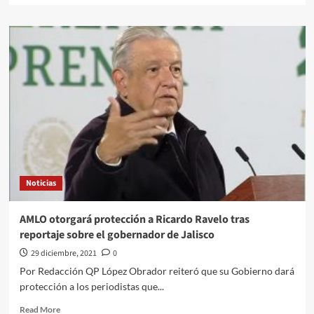
about
AMLO:
Me
dio
gusto
“constatar
la
decadencia”
de
Vargas
Llosa
Noticias
AMLO otorgará protección a Ricardo Ravelo tras
reportaje sobre el gobernador de Jalisco
29 diciembre, 2021
0
Por Redacción QP López Obrador reiteró que su Gobierno dará
protección a los periodistas que...
Read
Read More