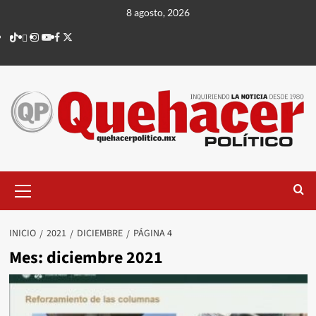
Saltar
8 agosto, 2026
al
TikTok
threads
Instagram
Youtube
Facebook
X
contenido
Menú
principal
INICIO
2021
DICIEMBRE
PÁGINA 4
Mes:
diciembre 2021