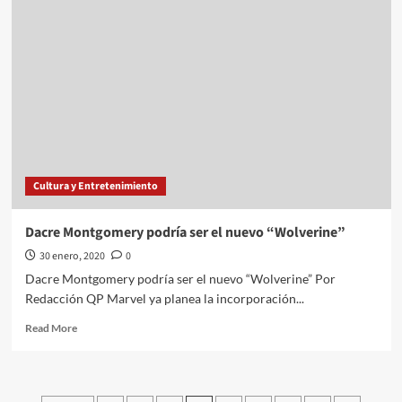
toman
FCPyS
de
la
UNAM
Cultura y Entretenimiento
Dacre Montgomery podría ser el nuevo “Wolverine”
30 enero, 2020
0
Dacre Montgomery podría ser el nuevo “Wolverine” Por
Redacción QP Marvel ya planea la incorporación...
Read
Read More
more
about
Dacre
Montgomery