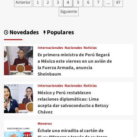
Paginación
Anterior
1
2
3
5
6
7
87
4
…
podría
de
ser
Siguiente
el
entradas
nuevo
“Wolverine”
Novedades
Populares
Internacionales
Nacionales
Noticias
Ex primera ministra de Perú llegará
a México este viernes en un avión de
la Fuerza Armada, anuncia
Sheinbaum
Internacionales
Nacionales
Noticias
México y Perú restablecen
relaciones diplomáticas: Lima
acepta dar salvoconducto a Betssy
Chávez
Moneros
Échale una miradita al cartón de