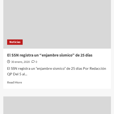
Noticias
El SSN registra un “enjambre sísmico” de 25 días
30 enero, 2020
0
El SSN registra un “enjambre sísmico” de 25 días Por Redacción
QP Del 5 al...
Read
Read More
more
about
El
SSN
registra
un