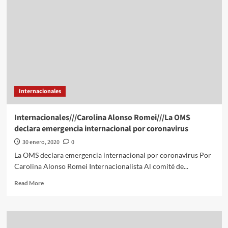
más
elementos
de
GN
a
frontera
sur
Internacionales
Internacionales///Carolina Alonso Romei///La OMS
declara emergencia internacional por coronavirus
30 enero, 2020
0
La OMS declara emergencia internacional por coronavirus Por
Carolina Alonso Romei Internacionalista Al comité de...
Read
Read More
more
about
Internacionales///Carolina
Alonso