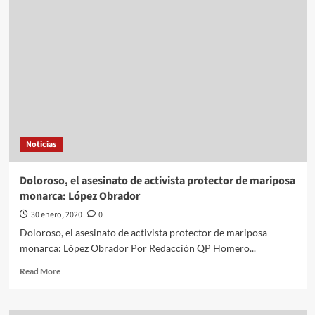
sobre
fuga
de
tres
reos
en
Reclusorio
Sur
CDMX
Noticias
Doloroso, el asesinato de activista protector de mariposa
monarca: López Obrador
30 enero, 2020
0
Doloroso, el asesinato de activista protector de mariposa
monarca: López Obrador Por Redacción QP Homero...
Read
Read More
more
about
Doloroso,