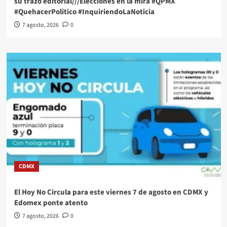
su trazo editorial///Elecciones en la mira #QPMX
#QuehacerPolitico #InquiriendoLaNoticia
7 agosto, 2026
0
CDMX
El Hoy No Circula para este viernes 7 de agosto en CDMX y
Edomex ponte atento
7 agosto, 2026
0