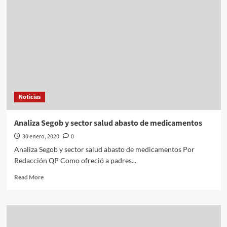
Romei///La
OMS
declara
emergencia
internacional
por
coronavirus
Noticias
Analiza Segob y sector salud abasto de medicamentos
30 enero, 2020
0
Analiza Segob y sector salud abasto de medicamentos Por
Redacción QP Como ofreció a padres...
Read
Read More
more
about
Analiza
Segob
y