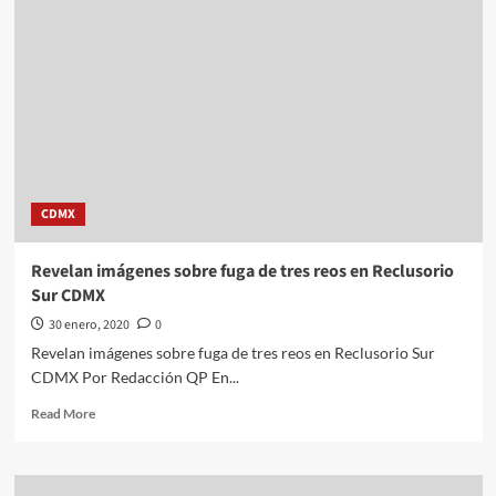
Romei///EEUU
registra
el
primer
caso
de
contagio
local
de
coronavirus
CDMX
Revelan imágenes sobre fuga de tres reos en Reclusorio
Sur CDMX
30 enero, 2020
0
Revelan imágenes sobre fuga de tres reos en Reclusorio Sur
CDMX Por Redacción QP En...
Read
Read More
more
about
Revelan
imágenes