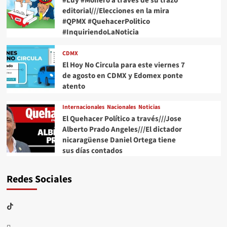
#Luy #Monero a través de su trazo
editorial///Elecciones en la mira
#QPMX #QuehacerPolitico
#InquiriendoLaNoticia
CDMX
El Hoy No Circula para este viernes 7
de agosto en CDMX y Edomex ponte
atento
Internacionales
Nacionales
Noticias
El Quehacer Político a través///Jose
Alberto Prado Angeles///El dictador
nicaragüense Daniel Ortega tiene
sus días contados
Redes Sociales
TikTok
threads