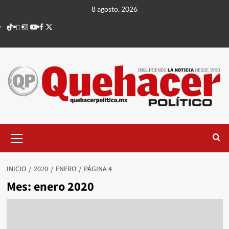
Saltar
8 agosto, 2026
al
TikTok
threads
Instagram
Youtube
Facebook
X
contenido
Menú
principal
INICIO
2020
ENERO
PÁGINA 4
Mes:
enero 2020