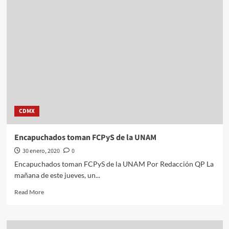
el
asesinato
de
activista
protector
de
mariposa
monarca:
López
Obrador
CDMX
Encapuchados toman FCPyS de la UNAM
30 enero, 2020
0
Encapuchados toman FCPyS de la UNAM Por Redacción QP La
mañana de este jueves, un...
Read
Read More
more
about
Encapuchados