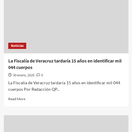
“enjambre
sísmico”
de
25
días
Noticias
La Fiscalía de Veracruz tardaría 15 años en identificar mil
044 cuerpos
30 enero, 2020
0
La Fiscalía de Veracruz tardaría 15 años en identificar mil 044
cuerpos Por Redacción QP...
Read
Read More
more
about
La
Fiscalía
de
Veracruz