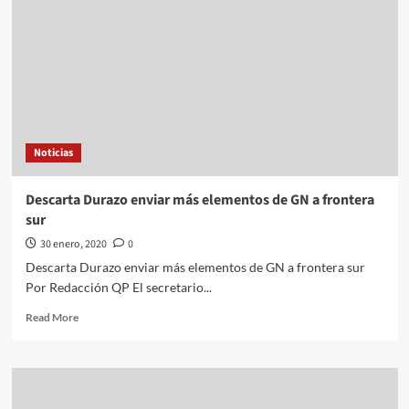
tardaría
15
años
en
identificar
mil
044
cuerpos
Noticias
Descarta Durazo enviar más elementos de GN a frontera
sur
30 enero, 2020
0
Descarta Durazo enviar más elementos de GN a frontera sur
Por Redacción QP El secretario...
Read
Read More
more
about
Descarta
Durazo
enviar