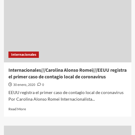
sector
salud
abasto
de
medicamentos
Internacionales
Internacionales///Carolina Alonso Romei///EEUU registra
el primer caso de contagio local de coronavirus
30 enero, 2020
0
EEUU registra el primer caso de contagio local de coronavirus
Por Carolina Alonso Romei Internacionalista...
Read
Read More
more
about
Internacionales///Carolina
Alonso