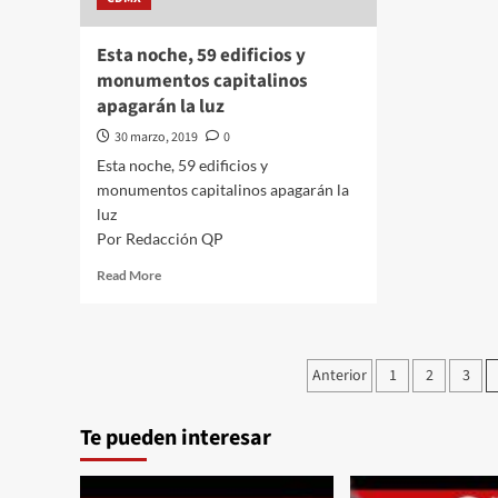
Esta noche, 59 edificios y
monumentos capitalinos
apagarán la luz
30 marzo, 2019
0
Esta noche, 59 edificios y
monumentos capitalinos apagarán la
luz
Por Redacción QP
Read
Read More
more
about
Esta
noche,
Paginación
Anterior
1
2
3
59
de
edificios
y
Te pueden interesar
entradas
monumentos
capitalinos
apagarán