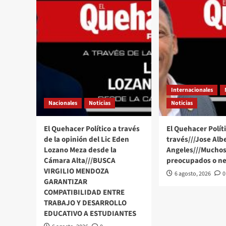
la
luz
Internacionales
Nacionales
Noticias
Noticias
El Quehacer Político a través
El Quehacer Políti
de la opinión del Lic Eden
través///Jose Alb
Lozano Meza desde la
Angeles///Muchos
Cámara Alta///BUSCA
preocupados o ne
VIRGILIO MENDOZA
6 agosto, 2026
0
GARANTIZAR
COMPATIBILIDAD ENTRE
TRABAJO Y DESARROLLO
EDUCATIVO A ESTUDIANTES