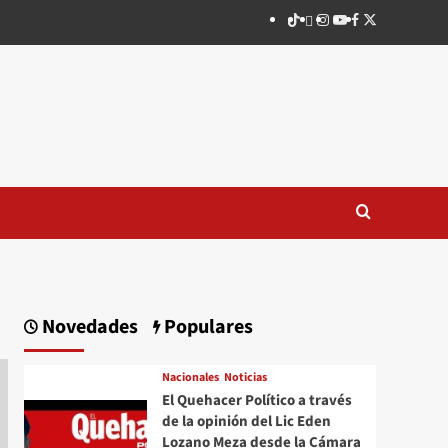
TikTok
threads
Instagram
Youtube
Facebook
X
Novedades
Populares
Nacionales
Noticias
El Quehacer Político a través
de la opinión del Lic Eden
Lozano Meza desde la Cámara