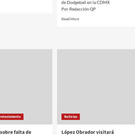
de Dodgeball en la CDMX
d
Por Redacción QP
e
ut
Read
Read More
ari
more
about
a
Realizarán
Quinto
nada
Selectivo
Nacional
rnes
de
Dodgeball
en
la
CDMX
tretenimiento
Noticias
sobre falta de
López Obrador visitará