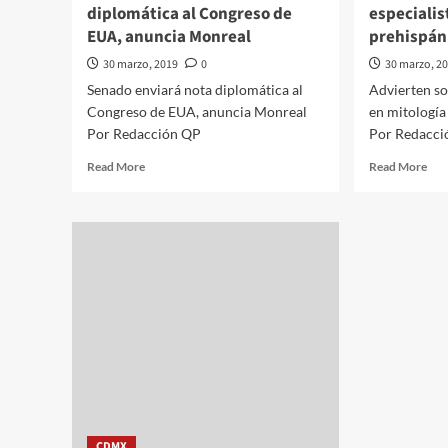
diplomática al Congreso de
especialis
EUA, anuncia Monreal
prehispán
30 marzo, 2019
0
30 marzo, 2
Senado enviará nota diplomática al
Advierten so
Congreso de EUA, anuncia Monreal
en mitología
Por Redacción QP
Por Redacci
Read
Rea
Read More
Read More
more
mor
about
abo
Senado
Adv
enviará
sob
nota
falt
diplomática
de
al
espe
Congreso
en
de
mit
EUA,
pre
anuncia
Monreal
CDMX