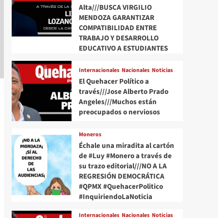
Alta///BUSCA VIRGILIO
MENDOZA GARANTIZAR
COMPATIBILIDAD ENTRE
TRABAJO Y DESARROLLO
EDUCATIVO A ESTUDIANTES
Internacionales
Nacionales
Noticias
El Quehacer Político a
través///Jose Alberto Prado
Angeles///Muchos están
preocupados o nerviosos
Moneros
Échale una miradita al cartón
de #Luy #Monero a través de
su trazo editorial///NO A LA
REGRESIÓN DEMOCRÁTICA
#QPMX #QuehacerPolitico
#InquiriendoLaNoticia
Internacionales
Nacionales
Noticias