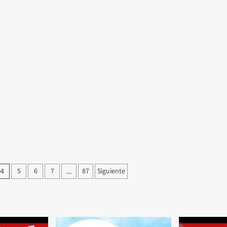
5
6
7
87
Siguiente
4
…