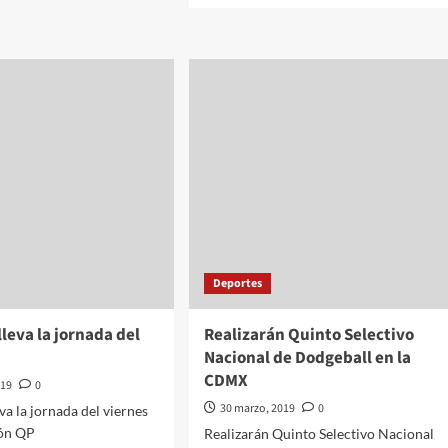
mos
about
Internacionales///Carolina
Alonso
imas
Romei///Corea
as
del
Sur
gestiona
ados
nueva
cumbre
presidencial
con
Corea
del
Norte
Deportes
lleva la jornada del
Realizarán Quinto Selectivo
Nacional de Dodgeball en la
CDMX
019
0
30 marzo, 2019
0
eva la jornada del viernes
ón QP
Realizarán Quinto Selectivo Nacional