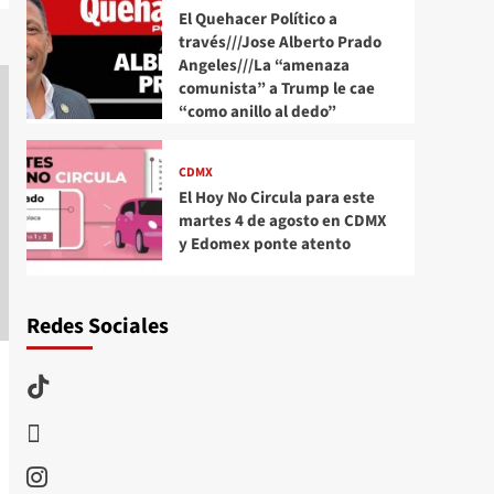
El Quehacer Político a
través///Jose Alberto Prado
Angeles///La “amenaza
comunista” a Trump le cae
“como anillo al dedo”
CDMX
El Hoy No Circula para este
martes 4 de agosto en CDMX
y Edomex ponte atento
Redes Sociales
TikTok
threads
Instagram