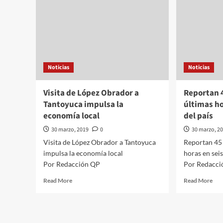
Noticias
Noticias
Visita de López Obrador a
Reportan 4
Tantoyuca impulsa la
últimas ho
economía local
del país
30 marzo, 2019
0
30 marzo, 2
Visita de López Obrador a Tantoyuca
Reportan 45 
impulsa la economía local
horas en seis
Por Redacción QP
Por Redacci
Read
Rea
Read More
Read More
more
mor
about
abo
Visita
Rep
de
45