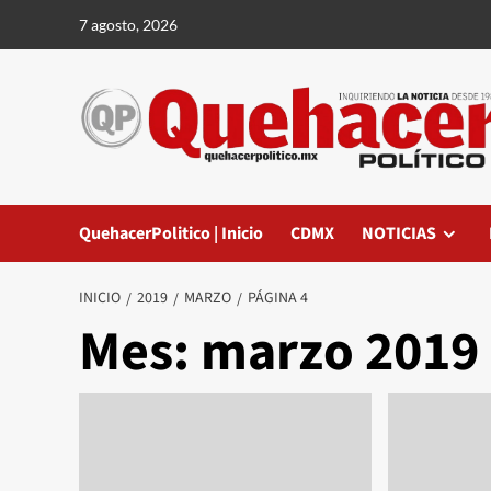
Saltar
7 agosto, 2026
al
contenido
QuehacerPolitico | Inicio
CDMX
NOTICIAS
INICIO
2019
MARZO
PÁGINA 4
Mes:
marzo 2019