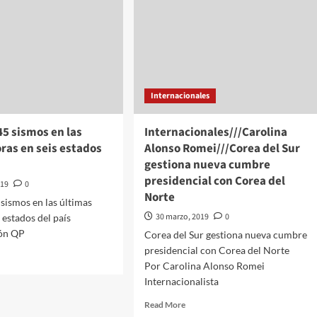
Internacionales
5 sismos en las
Internacionales///Carolina
ras en seis estados
Alonso Romei///Corea del Sur
gestiona nueva cumbre
presidencial con Corea del
019
0
Norte
sismos en las últimas
30 marzo, 2019
0
 estados del país
ón QP
Corea del Sur gestiona nueva cumbre
presidencial con Corea del Norte
d
Por Carolina Alonso Romei
e
Internacionalista
ut
ortan
Read
Read More
more