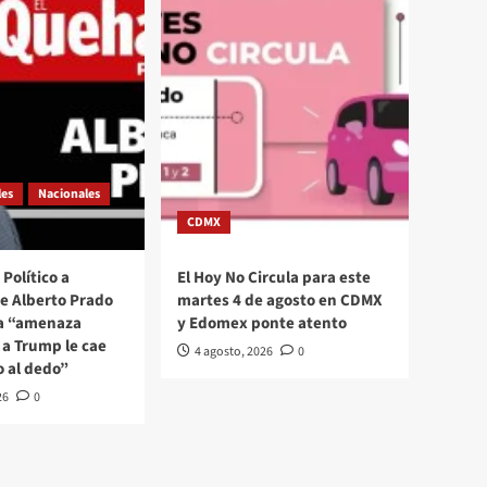
les
Nacionales
CDMX
Político a
El Hoy No Circula para este
se Alberto Prado
martes 4 de agosto en CDMX
La “amenaza
y Edomex ponte atento
a Trump le cae
4 agosto, 2026
0
o al dedo”
26
0