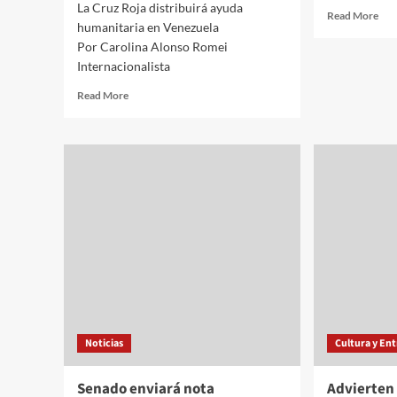
La Cruz Roja distribuirá ayuda
Rea
Read More
humanitaria en Venezuela
mor
Por Carolina Alonso Romei
abo
Ferr
Internacionalista
se
Read
Read More
llev
more
la
about
jor
Internacionales///Carolina
del
Alonso
vie
Romei///La
Cruz
Roja
distribuirá
ayuda
humanitaria
en
Venezuela
Noticias
Cultura y En
Senado enviará nota
Advierten 