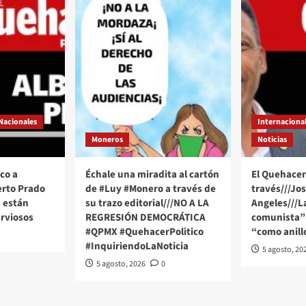
Nacionales
Internaciona
Moneros
Noticias
co a
Échale una miradita al cartón
El Quehacer 
erto Prado
de #Luy #Monero a través de
través///Jo
 están
su trazo editorial///NO A LA
Angeles///
rviosos
REGRESIÓN DEMOCRÁTICA
comunista” 
#QPMX #QuehacerPolitico
“como anill
#InquiriendoLaNoticia
5 agosto, 20
5 agosto, 2026
0