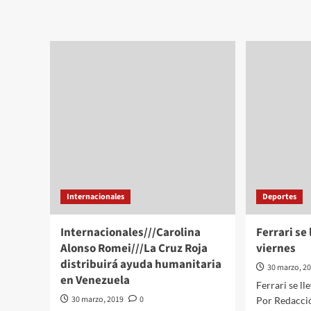
López
sis
Obrador
en
a
las
Tantoyuca
últ
impulsa
hor
la
en
economía
seis
local
est
del
país
Internacionales
Deportes
Internacionales///Carolina
Ferrari se 
Alonso Romei///La Cruz Roja
viernes
distribuirá ayuda humanitaria
30 marzo, 2
en Venezuela
Ferrari se ll
30 marzo, 2019
0
Por Redacci