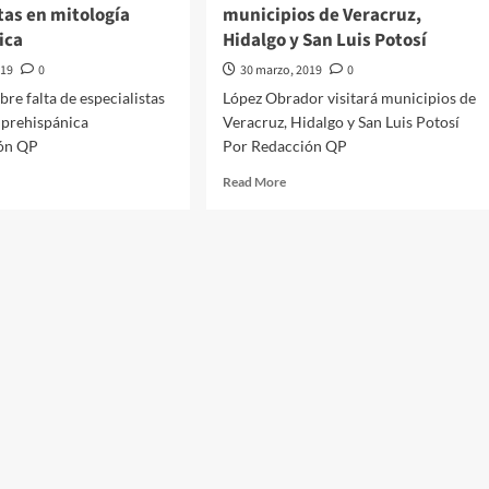
tas en mitología
municipios de Veracruz,
ica
Hidalgo y San Luis Potosí
019
0
30 marzo, 2019
0
bre falta de especialistas
López Obrador visitará municipios de
 prehispánica
Veracruz, Hidalgo y San Luis Potosí
ón QP
Por Redacción QP
d
Read
Read More
e
more
ut
about
ierten
López
re
Obrador
a
visitará
municipios
cialistas
de
Veracruz,
ología
Hidalgo
hispánica
y
San
Luis
Potosí