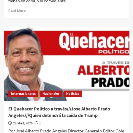
tienen en común el comediante...
Read
Read More
more
about
El
Quehacer
Político
a
través///Jose
Alberto
Prado
Angeles///Todo
está
mal
hecho
Internacionales
Nacionales
Noticias
El Quehacer Político a través///Jose Alberto Prado
Angeles///Quien detendrá la caída de Trump
28 abril, 2026
0
Por José Alberto Prado Angeles Director General y Editor Cole