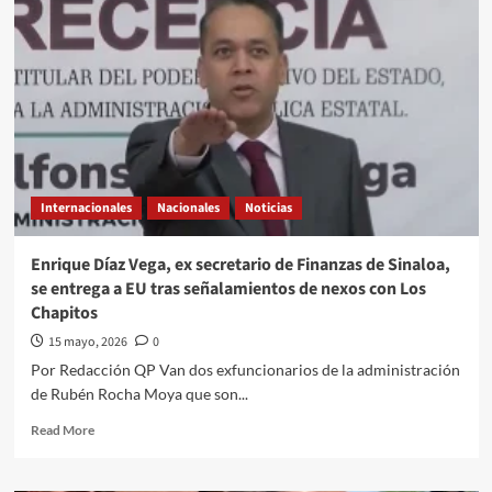
reúne
con
el
secretario
de
Seguridad
de
EU;
reforzarán
coordinación
Internacionales
Nacionales
Noticias
bilateral
Enrique Díaz Vega, ex secretario de Finanzas de Sinaloa,
se entrega a EU tras señalamientos de nexos con Los
Chapitos
15 mayo, 2026
0
Por Redacción QP Van dos exfuncionarios de la administración
de Rubén Rocha Moya que son...
Read
Read More
more
about
Enrique