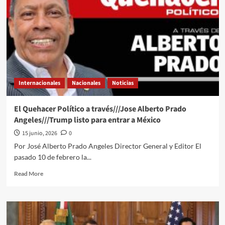
Internacionales
Nacionales
Noticias
El Quehacer Político a través///Jose Alberto Prado
Angeles///Trump listo para entrar a México
15 junio, 2026
0
Por José Alberto Prado Angeles Director General y Editor El
pasado 10 de febrero la...
Read
Read More
more
about
El
Quehacer
Político