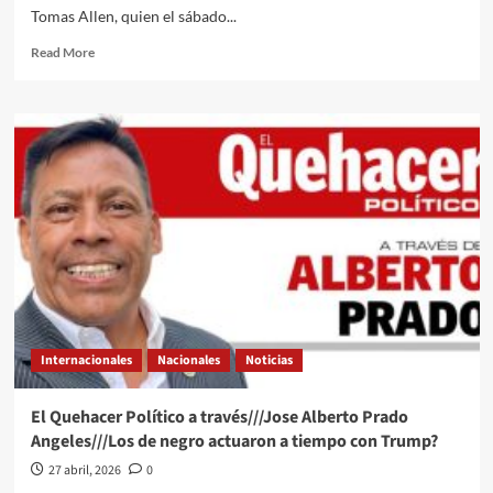
Tomas Allen, quien el sábado...
Read
Read More
more
about
El
Quehacer
Político
a
través///Jose
Alberto
Prado
Angeles///Quien
detendrá
la
caída
de
Internacionales
Nacionales
Noticias
Trump
El Quehacer Político a través///Jose Alberto Prado
Angeles///Los de negro actuaron a tiempo con Trump?
27 abril, 2026
0