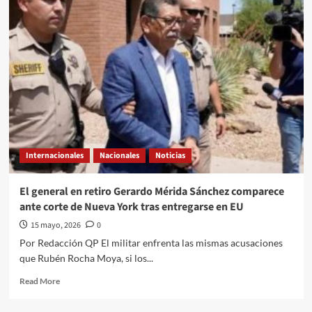
Díaz
Vega,
ex
secretario
de
Finanzas
de
Sinaloa,
se
entrega
a
Internacionales
Nacionales
Noticias
EU
tras
señalamientos
El general en retiro Gerardo Mérida Sánchez comparece
de
ante corte de Nueva York tras entregarse en EU
nexos
con
15 mayo, 2026
0
Los
Por Redacción QP El militar enfrenta las mismas acusaciones
Chapitos
que Rubén Rocha Moya, si los...
Read
Read More
more
about