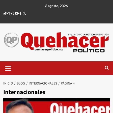
Saltar
6 agosto, 2026
al
TikTok
threads
Instagram
Youtube
Facebook
X
contenido
Menú
principal
INICIO
BLOG
INTERNACIONALES
PÁGINA 4
Internacionales