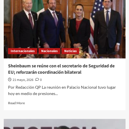
a
través///Jose
Alberto
Prado
Angeles///Trump
listo
para
entrar
a
Internacionales
Nacionales
Noticias
México
Sheinbaum se reúne con el secretario de Seguridad de
EU; reforzarán coordinación bilateral
21 mayo, 2026
0
Por Redacción QP La reunión en Palacio Nacional tuvo lugar
hoy en medio de presiones...
Read
Read More
more
about
Sheinbaum
se