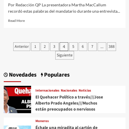
Por Redacción QP La presentadora Martha MacCallum
recordó estas palabras del mandatario durante una entrevista...
Read
Read More
more
about
“México
está
Paginación
Anterior
1
2
3
5
6
7
388
4
…
perdido
de
y
Siguiente
Estados
entradas
Unidos
es
Novedades
Populares
su
única
esperanza”,
Internacionales
Nacionales
Noticias
afirma
El Quehacer Político a través///Jose
Trump
Alberto Prado Angeles///Muchos
están preocupados o nerviosos
Moneros
Échale una miradita al cartón de