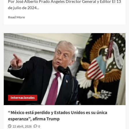
Por José Alberto Prado Angeles Director General y Editor El 13
de julio de 2024...
Read
Read More
more
about
El
Quehacer
Político
a
través///Jose
Alberto
Prado
Angeles///Los
de
negro
actuaron
a
Internacionales
tiempo
con
Trump?
“México está perdido y Estados Unidos es su única
esperanza”, afirma Trump
22 abril, 2026
0