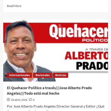
bajo
Read
Read More
el
more
sello
about
de
Servicio
Estados
Secreto
Unidos
reporta
tiroteo
a
manos
de
un
sujeto
cerca
de
la
Internacionales
Nacionales
Noticias
Casa
Blanca;
hay
El Quehacer Político a través///Jose Alberto Prado
un
Angeles///Todo está mal hecho
herido
29 abril, 2026
0
Por José Alberto Prado Angeles Director General y Editor ¿Qué