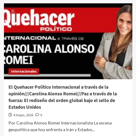
El
general
en
retiro
Gerardo
Mérida
Sánchez
comparece
ante
corte
de
Nueva
Internacionales
York
tras
entregarse
El Quehacer Político Internacional a través de la
en
opinión///Carolina Alonso Romei///Paz a través de la
EU
fuerza: El rediseño del orden global bajo el sello de
Estados Unidos
4 mayo, 2026
0
Por Carolina Alonso Romei Internacionalista La escena
geopolítica que hoy enfrenta a Irán y Estados...