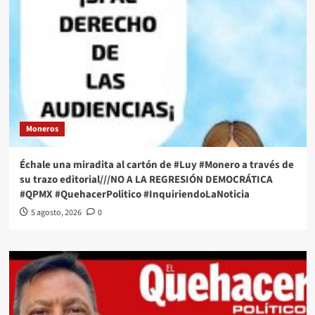
Moneros
Échale una miradita al cartón de #Luy #Monero a través de
su trazo editorial///NO A LA REGRESIÓN DEMOCRÁTICA
#QPMX #QuehacerPolitico #InquiriendoLaNoticia
5 agosto, 2026
0