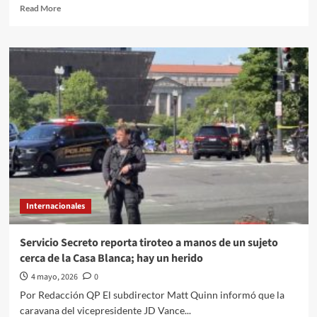
Read
Read More
more
about
El
Quehacer
Político
Internacional
a
través
de
la
opinión///Carolina
Alonso
Romei///Paz
a
Internacionales
través
de
la
Servicio Secreto reporta tiroteo a manos de un sujeto
fuerza:
cerca de la Casa Blanca; hay un herido
El
rediseño
4 mayo, 2026
0
del
Por Redacción QP El subdirector Matt Quinn informó que la
orden
caravana del vicepresidente JD Vance...
global