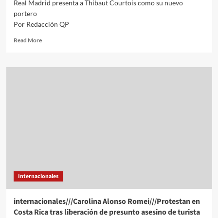
Real Madrid presenta a Thibaut Courtois como su nuevo
portero
Por Redacción QP
Read
Read More
more
about
Real
Madrid
presenta
a
Thibaut
Courtois
como
su
nuevo
portero
Internacionales
internacionales///Carolina Alonso Romei///Protestan en
Costa Rica tras liberación de presunto asesino de turista