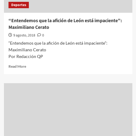
Deportes
“Entendemos que la afición de León está impaciente”:
Maximiliano Cerato
9 agosto, 2018
0
“Entendemos que la afición de León está impaciente”:
Maximiliano Cerato
Por Redacción QP
Read
Read More
more
about
“Entendemos
que
la
afición
de
León
está
impaciente”:
Maximiliano
Cerato