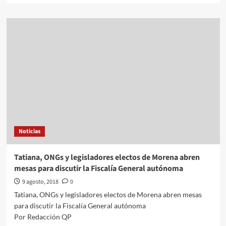
about
Internacionales///Carolina
Alonso
Romei///En
2017,
Brasil
registró
175
homicidios
por
día
Noticias
Tatiana, ONGs y legisladores electos de Morena abren
mesas para discutir la Fiscalía General autónoma
9 agosto, 2018
0
Tatiana, ONGs y legisladores electos de Morena abren mesas
para discutir la Fiscalía General autónoma
Por Redacción QP