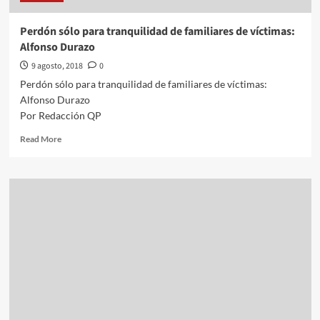
mexicana
Perdón sólo para tranquilidad de familiares de víctimas:
Alfonso Durazo
9 agosto, 2018
0
Perdón sólo para tranquilidad de familiares de víctimas:
Alfonso Durazo
Por Redacción QP
Read
Read More
more
about
Perdón
sólo
para
tranquilidad
de
familiares
de
víctimas:
Alfonso
Durazo