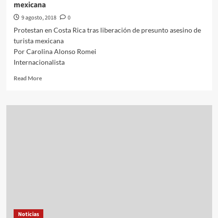
mexicana
9 agosto, 2018
0
Protestan en Costa Rica tras liberación de presunto asesino de
turista mexicana
Por Carolina Alonso Romei
Internacionalista
Read
Read More
more
about
internacionales///Carolina
Alonso
Romei///Protestan
en
Costa
Rica
tras
liberación
de
presunto
asesino
de
Noticias
turista