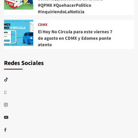
#QPMX #QuehacerPolitico
#InquiriendoLaNoticia
CDMX
El Hoy No Circula para este viernes 7
de agosto en CDMX y Edomex ponte
atento
Redes Sociales
TikTok
threads
Instagram
Youtube
Facebook