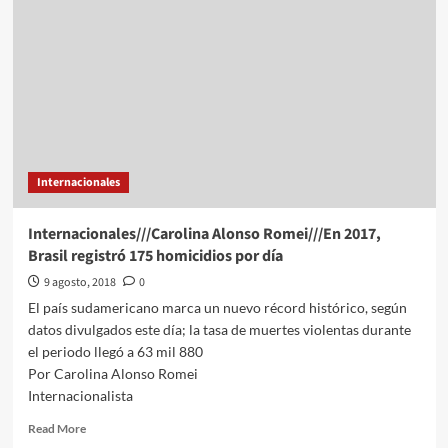
afirma
que
debate
sobre
aborto
va
a
“continuar”
Internacionales
Internacionales///Carolina Alonso Romei///En 2017,
Brasil registró 175 homicidios por día
9 agosto, 2018
0
El país sudamericano marca un nuevo récord histórico, según
datos divulgados este día; la tasa de muertes violentas durante
el periodo llegó a 63 mil 880
Por Carolina Alonso Romei
Internacionalista
Read
Read More
more