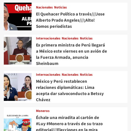
últimos
Nacionales
Noticias
cuatro
El Quehacer Político a través///Jose
meses
Alberto Prado Angeles///¡Alto!
Somos periodistas
Internacionales
Nacionales
Noticias
Ex primera ministra de Perú llegará
a México este viernes en un avión de
la Fuerza Armada, anuncia
Sheinbaum
Internacionales
Nacionales
Noticias
México y Perú restablecen
relaciones diplomáticas: Lima
acepta dar salvoconducto a Betssy
Chávez
Moneros
Échale una miradita al cartón de
#Luy #Monero a través de su trazo
editorial///Elecciones en la mira