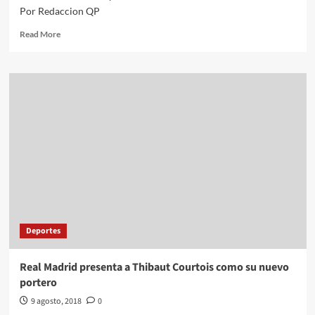
Por Redaccion QP
Read
Read More
more
about
Morena
presentará
amparo
ante
“manotazo
dictatorial”
de
Pavlovich
con
la
#LeyVeto
en
Deportes
Sonora
Real Madrid presenta a Thibaut Courtois como su nuevo
portero
9 agosto, 2018
0