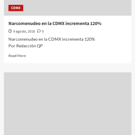
CDMX
Narcomenudeo en la CDMX incrementa 120%
9 agosto, 2018
0
Narcomenudeo en la CDMX incrementa 120%
Por Redacción QP
Read
Read More
more
about
Narcomenudeo
en
la
CDMX
incrementa
120%