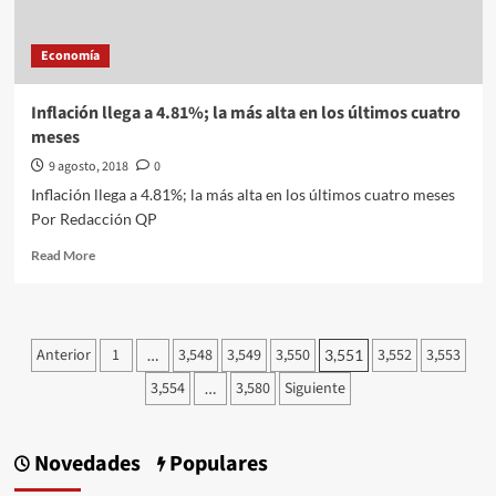
Economía
Inflación llega a 4.81%; la más alta en los últimos cuatro
meses
9 agosto, 2018
0
Inflación llega a 4.81%; la más alta en los últimos cuatro meses
Por Redacción QP
Read
Read More
more
about
Inflación
llega
Paginación
Anterior
1
3,548
3,549
3,550
3,552
3,553
…
3,551
a
de
4.81%;
3,554
3,580
Siguiente
…
la
entradas
más
alta
Novedades
Populares
en
los