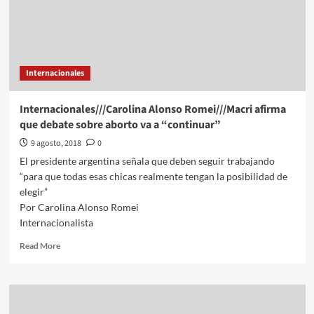
Internacionales
Internacionales///Carolina Alonso Romei///Macri afirma
que debate sobre aborto va a “continuar”
9 agosto, 2018
0
El presidente argentina señala que deben seguir trabajando
“para que todas esas chicas realmente tengan la posibilidad de
elegir”
Por Carolina Alonso Romei
Internacionalista
Read
Read More
more
about
Internacionales///Carolina
Alonso
Romei///Macri