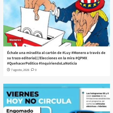
Moneros
Échale una miradita al cartón de #Luy #Monero a través de
su trazo editorial///Elecciones en la mira #QPMX
#QuehacerPolitico #InquiriendoLaNoticia
7 agosto, 2026
0