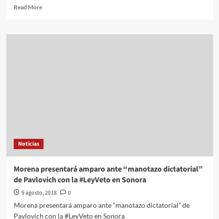
Read
Read More
more
about
Tatiana,
ONGs
y
legisladores
electos
de
Morena
abren
mesas
para
discutir
la
Noticias
Fiscalía
General
autónoma
Morena presentará amparo ante “manotazo dictatorial”
de Pavlovich con la #LeyVeto en Sonora
9 agosto, 2018
0
Morena presentará amparo ante “manotazo dictatorial” de
Pavlovich con la #LeyVeto en Sonora