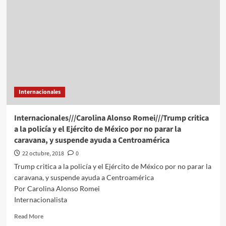
migrante
avanza
pese
a
la
advertencia
de
EU
Internacionales
Internacionales///Carolina Alonso Romei///Trump critica
a la policía y el Ejército de México por no parar la
caravana, y suspende ayuda a Centroamérica
22 octubre, 2018
0
Trump critica a la policía y el Ejército de México por no parar la
caravana, y suspende ayuda a Centroamérica
Por Carolina Alonso Romei
Internacionalista
Read
Read More
more