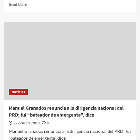
Read
Read More
more
about
“Willa”
casi
alcanza
categoría
5.
Es
“extremamente
peligroso”.
Pegará
entre
Mazatlán
y
Noticias
Puerto
Vallarta
Manuel Granados renuncia a la dirigencia nacional del
PRD; fui “bateador de emergente”, dice
22 octubre, 2018
0
Manuel Granados renuncia a la dirigencia nacional del PRD; fui
“bateador de emergente”, dice