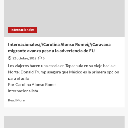
Internacionales
Internacionales///Carolina Alonso Romei///Caravana
migrante avanza pese a la advertencia de EU
22 octubre, 2018
0
Los viajeros hacen una escala en Tapachula en su viaje hacia el
Norte; Donald Trump asegura que México es la primera opción
para el asilo
Por Carolina Alonso Romei
Internacionalista
Read
Read More
more
about
Internacionales///Carolina
Alonso
Romei///Caravana