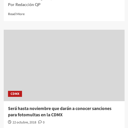
Por Redacción QP
Read
Read More
more
about
Manuel
Granados
renuncia
a
la
dirigencia
nacional
del
PRD;
fui
“bateador
de
CDMX
emergente”,
dice
Será hasta noviembre que darán a conocer sanciones
para fotomultas en la CDMX
22 octubre, 2018
0