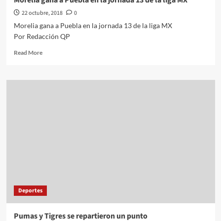
Morelia gana a Puebla en la jornada 13 de la liga MX
22 octubre, 2018
0
Morelia gana a Puebla en la jornada 13 de la liga MX
Por Redacción QP
Read
Read More
more
about
Morelia
gana
a
Puebla
en
la
jornada
13
de
la
liga
MX
Deportes
Pumas y Tigres se repartieron un punto