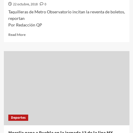
22 octubre, 2018
0
Taquilleras de Metro Observatorio incitan la reventa de boletos,
reportan
Por Redacción QP
Read
Read More
more
about
Taquilleras
de
Metro
Observatorio
incitan
la
reventa
de
boletos,
reportan
Deportes