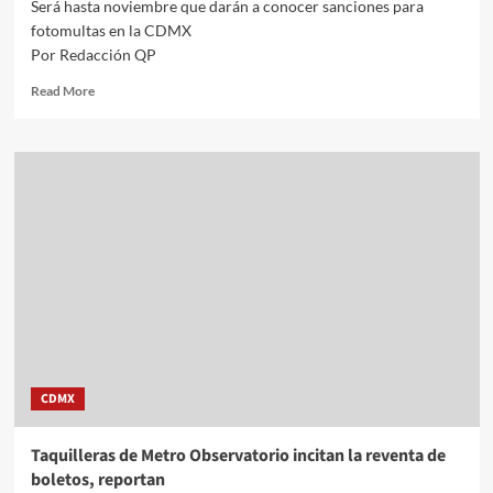
Será hasta noviembre que darán a conocer sanciones para
fotomultas en la CDMX
Por Redacción QP
Read
Read More
more
about
Será
hasta
noviembre
que
darán
a
conocer
sanciones
para
fotomultas
en
la
CDMX
CDMX
Taquilleras de Metro Observatorio incitan la reventa de
boletos, reportan