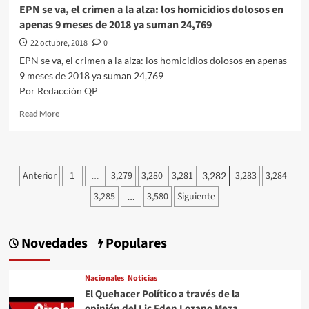
EPN se va, el crimen a la alza: los homicidios dolosos en
apenas 9 meses de 2018 ya suman 24,769
22 octubre, 2018
0
EPN se va, el crimen a la alza: los homicidios dolosos en apenas
9 meses de 2018 ya suman 24,769
Por Redacción QP
Read
Read More
more
about
EPN
se
Paginación
Anterior
1
3,279
3,280
3,281
3,283
3,284
…
3,282
va,
de
el
3,285
3,580
Siguiente
…
crimen
entradas
a
la
Novedades
Populares
alza:
los
homicidios
Nacionales
Noticias
dolosos
El Quehacer Político a través de la
en
opinión del Lic Eden Lozano Meza
apenas