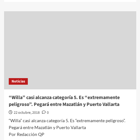
about
Internacionales///Carolina
Alonso
Romei///Trump
critica
a
la
policía
y
el
Ejército
de
México
Noticias
por
no
parar
“Willa” casi alcanza categoría 5. Es “extremamente
la
peligroso”. Pegará entre Mazatlán y Puerto Vallarta
caravana,
y
22 octubre, 2018
0
suspende
“Willa” casi alcanza categoría 5. Es “extremamente peligroso”.
ayuda
Pegará entre Mazatlán y Puerto Vallarta
a
Por Redacción QP
Centroamérica