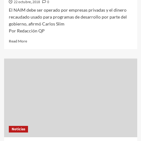
22 octubre, 2018
0
El NAIM debe ser operado por empresas privadas y el dinero
recaudado usado para programas de desarrollo por parte del
gobierno, afirmó Carlos Slim
Por Redacción QP
Read
Read More
more
about
Construcción
del
NAIM
debe
licitarse:
Slim
Noticias