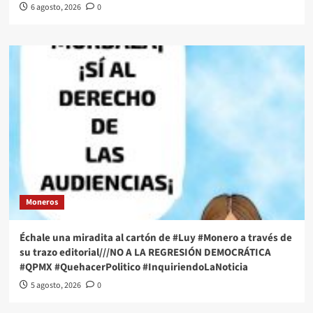
6 agosto, 2026
0
Moneros
Échale una miradita al cartón de #Luy #Monero a través de
su trazo editorial///NO A LA REGRESIÓN DEMOCRÁTICA
#QPMX #QuehacerPolitico #InquiriendoLaNoticia
5 agosto, 2026
0