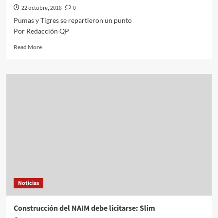
22 octubre, 2018
0
Pumas y Tigres se repartieron un punto
Por Redacción QP
Read
Read More
more
about
Pumas
y
Tigres
se
repartieron
un
punto
Noticias
Construcción del NAIM debe licitarse: Slim