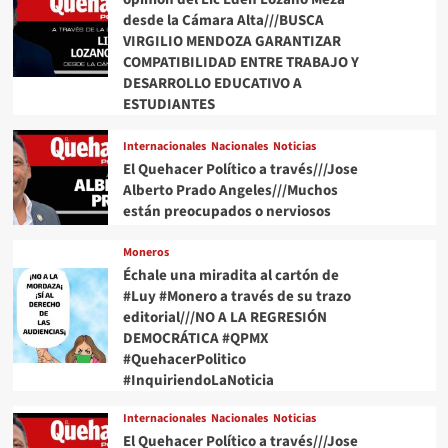
9
desde la Cámara Alta///BUSCA
meses
VIRGILIO MENDOZA GARANTIZAR
de
COMPATIBILIDAD ENTRE TRABAJO Y
2018
DESARROLLO EDUCATIVO A
ya
ESTUDIANTES
suman
24,769
Internacionales
Nacionales
Noticias
El Quehacer Político a través///Jose
Alberto Prado Angeles///Muchos
están preocupados o nerviosos
Moneros
Échale una miradita al cartón de
#Luy #Monero a través de su trazo
editorial///NO A LA REGRESIÓN
DEMOCRÁTICA #QPMX
#QuehacerPolitico
#InquiriendoLaNoticia
Internacionales
Nacionales
Noticias
El Quehacer Político a través///Jose