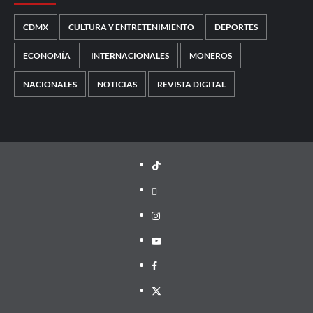
CDMX
CULTURA Y ENTRETENIMIENTO
DEPORTES
ECONOMÍA
INTERNACIONALES
MONEROS
NACIONALES
NOTICIAS
REVISTA DIGITAL
TikTok
threads
Instagram
Youtube
Facebook
X