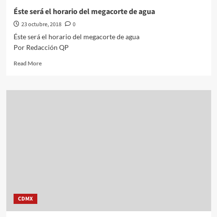
Éste será el horario del megacorte de agua
23 octubre, 2018
0
Éste será el horario del megacorte de agua
Por Redacción QP
Read
Read More
more
about
Éste
será
el
horario
del
megacorte
de
agua
CDMX