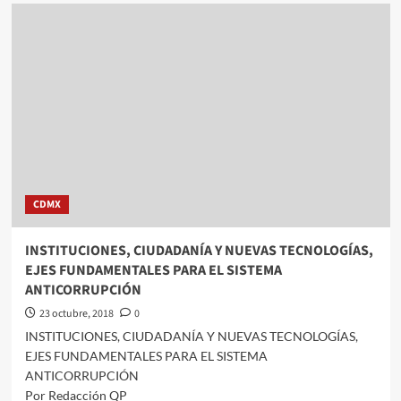
COMPARECE
ANTE
LA
COMISIÓN
DE
TRANSPARENCIA
Y
COMBATE
A
LA
CORRUPCIÓN,
EL
CDMX
CONTRALOR
GENERAL
DE
INSTITUCIONES, CIUDADANÍA Y NUEVAS TECNOLOGÍAS,
LA
EJES FUNDAMENTALES PARA EL SISTEMA
CIUDAD
ANTICORRUPCIÓN
DE
MÉXICO
23 octubre, 2018
0
INSTITUCIONES, CIUDADANÍA Y NUEVAS TECNOLOGÍAS,
EJES FUNDAMENTALES PARA EL SISTEMA
ANTICORRUPCIÓN
Por Redacción QP