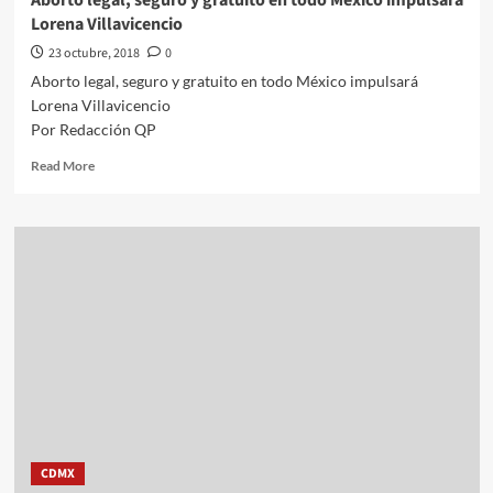
Aborto legal, seguro y gratuito en todo México impulsará
Lorena Villavicencio
23 octubre, 2018
0
Aborto legal, seguro y gratuito en todo México impulsará
Lorena Villavicencio
Por Redacción QP
Read
Read More
more
about
Aborto
legal,
seguro
y
gratuito
en
todo
México
impulsará
Lorena
Villavicencio
CDMX