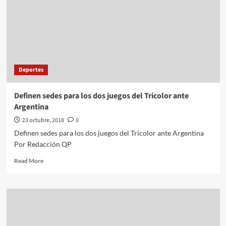
se
dio
cuenta
que
su
equipo
perdió
Deportes
ante
el
América
Definen sedes para los dos juegos del Tricolor ante
Argentina
23 octubre, 2018
0
Definen sedes para los dos juegos del Tricolor ante Argentina
Por Redacción QP
Read
Read More
more
about
Definen
sedes
para
los