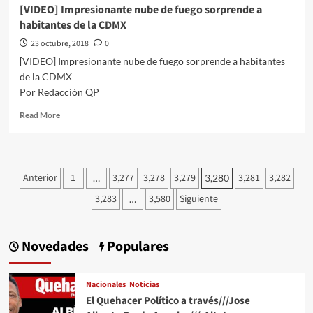
[VIDEO] Impresionante nube de fuego sorprende a
habitantes de la CDMX
23 octubre, 2018
0
[VIDEO] Impresionante nube de fuego sorprende a habitantes
de la CDMX
Por Redacción QP
Read
Read More
more
about
[VIDEO]
Impresionante
Paginación
Anterior
1
3,277
3,278
3,279
3,281
3,282
…
3,280
nube
de
de
3,283
3,580
Siguiente
…
fuego
entradas
sorprende
a
Novedades
Populares
habitantes
de
la
Nacionales
Noticias
CDMX
El Quehacer Político a través///Jose