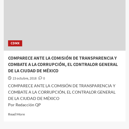
dos
juegos
del
Tricolor
ante
Argentina
CDMX
COMPARECE ANTE LA COMISIÓN DE TRANSPARENCIA Y
COMBATE A LA CORRUPCIÓN, EL CONTRALOR GENERAL
DE LA CIUDAD DE MÉXICO
23 octubre, 2018
0
COMPARECE ANTE LA COMISIÓN DE TRANSPARENCIA Y
COMBATE A LA CORRUPCIÓN, EL CONTRALOR GENERAL
DE LA CIUDAD DE MÉXICO
Por Redacción QP
Read
Read More
more
about