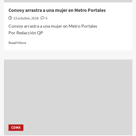
Convoy arrastra a una mujer en Metro Portales
23 octubre, 2018
0
Convoy arrastra a una mujer en Metro Portales
Por Redacción QP
Read
Read More
more
about
Convoy
arrastra
a
una
mujer
en
Metro
Portales
CDMX