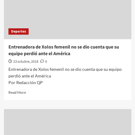
Deportes
Entrenadora de Xolos femenil no se dio cuenta que su
equipo perdió ante el América
23 octubre, 2018
0
Entrenadora de Xolos femenil no se dio cuenta que su equipo
perdió ante el América
Por Redacción QP
Read
Read More
more
about
Entrenadora
de
Xolos
femenil
no