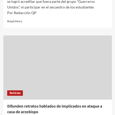
se logró acreditar que fuera parte del grupo “Guerreros
Unidos”, ni participar en el secuestro de los estudiantes
Por Redacción QP
Read
Read More
more
about
“La
Rana”,
imputado
por
caso
Ayotzinapa,
podría
salir
en
libertad
Noticias
Difunden retratos hablados de implicados en ataque a
casa de arzobispo