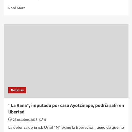
Read
Read More
more
about
INSTITUCIONES,
CIUDADANÍA
Y
NUEVAS
TECNOLOGÍAS,
EJES
FUNDAMENTALES
PARA
EL
SISTEMA
ANTICORRUPCIÓN
Noticias
“La Rana”, imputado por caso Ayotzinapa, podría salir en
libertad
23 octubre, 2018
0
La defensa de Erick Uriel "N" exige la liberación luego de que no