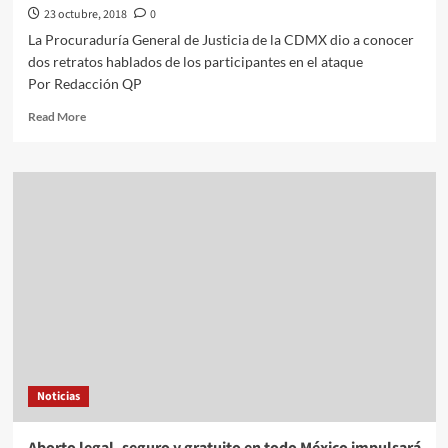
23 octubre, 2018
0
La Procuraduría General de Justicia de la CDMX dio a conocer
dos retratos hablados de los participantes en el ataque
Por Redacción QP
Read
Read More
more
about
Difunden
retratos
hablados
de
implicados
en
ataque
a
casa
de
arzobispo
Noticias