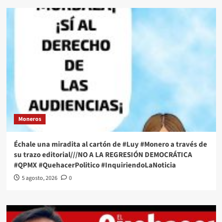
Moneros
Échale una miradita al cartón de #Luy #Monero a través de
su trazo editorial///NO A LA REGRESIÓN DEMOCRÁTICA
#QPMX #QuehacerPolitico #InquiriendoLaNoticia
5 agosto, 2026
0