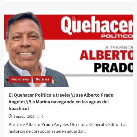
about
El
Quehacer
Político
a
través///Jose
Alberto
Prado
Angeles///Un
Mundial
a
todo
dar
Nacionales
Noticias
lo
del
“Mencho”
El Quehacer Político a través///Jose Alberto Prado
es
Angeles///La Marina navegando en las aguas del
pasado
huachicol
5 marzo, 2026
0
Por José Alberto Prado Angeles Directora General y Editor Las
historias de corrupción suelen aguardar...