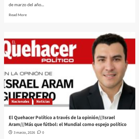
de marzo del año...
Read
Read More
more
about
El
Quehacer
Político
a
través///Jose
Alberto
Prado
Angeles///Rancho
Izaguirre
en
Teuchitlán,
Jalisco
Nacionales
Noticias
un
caso
contaminado
El Quehacer Político a través de la opinión///Israel
Aram///Más que fútbol: el Mundial como espejo político
3 marzo, 2026
0