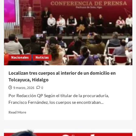
es
despedido
en
Nueva
York
al
ritmo
de
la
salsa
Nacionales
Noticias
y
en
medio
Localizan tres cuerpos al interior de un domicilio en
de
Tolcayuca, Hidalgo
aplausos
9 marzo, 2026
0
Por Redacción QP Según el titular de la procuraduría,
Francisco Fernández, los cuerpos se encontraban...
Read
Read More
more
about
Localizan
tres