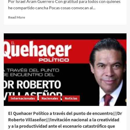
Por Israel Aram Guerrero Con gratitud para todos con quienes
he compartido cancha Pocas cosas convocan al...
Read
Read More
more
about
El
Quehacer
Político
a
través
de
la
opinión///Israel
Aram///Más
que
fútbol:
el
Internacionales
Nacionales
Noticias
Mundial
como
espejo
El Quehacer Político a través del punto de encuentro///Dr
político
Roberto Villaseñor///Invitación nacional a la creatividad
y a la productividad ante el escenario catastrófico que