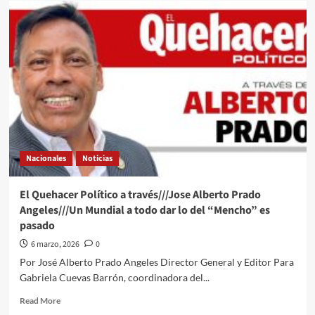
Quehacer
Político
a
través///Jose
Alberto
Prado
Angeles///A
Claudia
no
la
invitaron
Nacionales
Noticias
El Quehacer Político a través///Jose Alberto Prado
Angeles///Un Mundial a todo dar lo del “Mencho” es
pasado
6 marzo, 2026
0
Por José Alberto Prado Angeles Director General y Editor Para
Gabriela Cuevas Barrón, coordinadora del...
Read
Read More
more