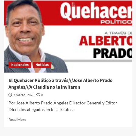
Quehacer
Político
a
través///Jose
Alberto
Prado
Angeles///Todos
hablan
de
México
en
Nacionales
Noticias
la
cumbre
El Quehacer Político a través///Jose Alberto Prado
Angeles///A Claudia no la invitaron
7 marzo, 2026
0
Por José Alberto Prado Angeles Director General y Editor
Dicen los allegados en los círculos...
Read
Read More
more
about
El