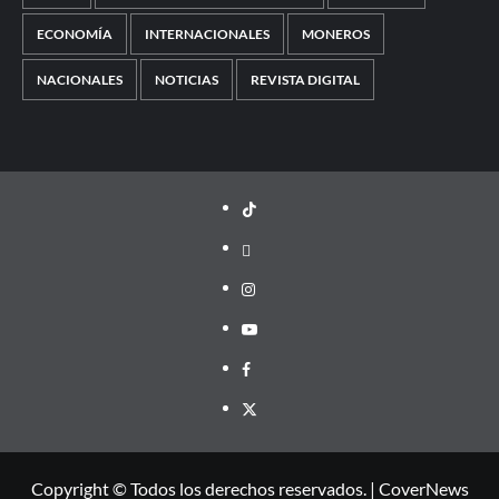
ECONOMÍA
INTERNACIONALES
MONEROS
NACIONALES
NOTICIAS
REVISTA DIGITAL
TikTok
threads
Instagram
Youtube
Facebook
X
Copyright © Todos los derechos reservados.
|
CoverNews