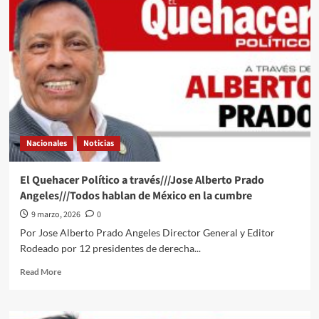
cuerpos
al
interior
de
un
domicilio
en
Tolcayuca,
Hidalgo
Nacionales
Noticias
El Quehacer Político a través///Jose Alberto Prado
Angeles///Todos hablan de México en la cumbre
9 marzo, 2026
0
Por Jose Alberto Prado Angeles Director General y Editor
Rodeado por 12 presidentes de derecha...
Read
Read More
more
about
El