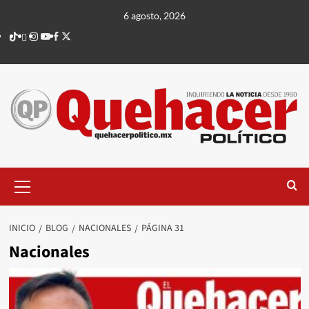
Saltar
6 agosto, 2026
al
TikTok
threads
Instagram
Youtube
Facebook
X
contenido
Menú
principal
INICIO
BLOG
NACIONALES
PÁGINA 31
Nacionales