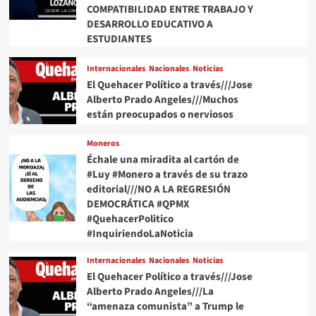
y
COMPATIBILIDAD ENTRE TRABAJO Y
a
DESARROLLO EDUCATIVO A
la
ESTUDIANTES
productividad
ante
Internacionales
Nacionales
Noticias
el
El Quehacer Político a través///Jose
escenario
Alberto Prado Angeles///Muchos
catastrófico
que
están preocupados o nerviosos
presenta
el
Moneros
Mundo
Échale una miradita al cartón de
#Luy #Monero a través de su trazo
editorial///NO A LA REGRESIÓN
DEMOCRÁTICA #QPMX
#QuehacerPolitico
#InquiriendoLaNoticia
Internacionales
Nacionales
Noticias
El Quehacer Político a través///Jose
Alberto Prado Angeles///La
“amenaza comunista” a Trump le