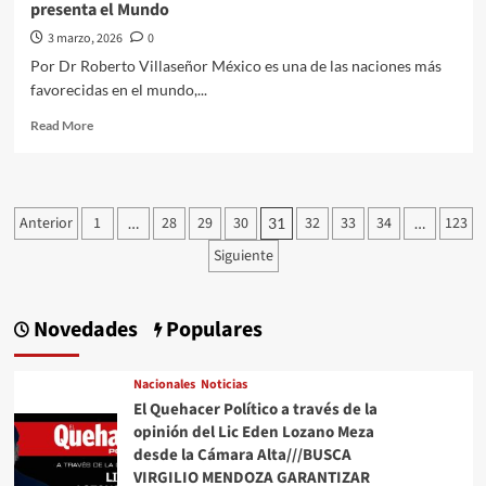
presenta el Mundo
3 marzo, 2026
0
Por Dr Roberto Villaseñor México es una de las naciones más
favorecidas en el mundo,...
Read
Read More
more
about
El
Quehacer
Paginación
Anterior
1
28
29
30
32
33
34
123
…
31
…
Político
de
a
Siguiente
través
entradas
del
punto
Novedades
Populares
de
encuentro///Dr
Roberto
Nacionales
Noticias
Villaseñor///Invitación
El Quehacer Político a través de la
nacional
opinión del Lic Eden Lozano Meza
a
la
desde la Cámara Alta///BUSCA
creatividad
VIRGILIO MENDOZA GARANTIZAR