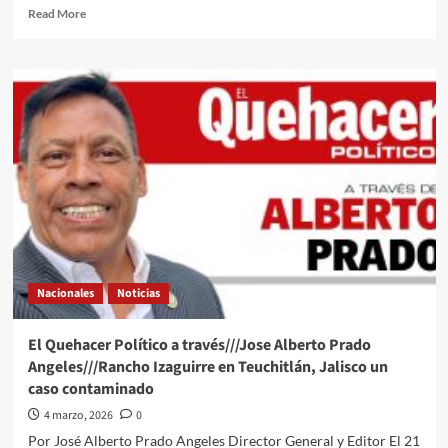
Read
Read More
more
about
El
Quehacer
Político
a
través///Jose
Alberto
Prado
Angeles///La
Marina
navegando
en
las
Nacionales
Noticias
aguas
del
huachicol
El Quehacer Político a través///Jose Alberto Prado
Angeles///Rancho Izaguirre en Teuchitlán, Jalisco un
caso contaminado
4 marzo, 2026
0
Por José Alberto Prado Angeles Director General y Editor El 21