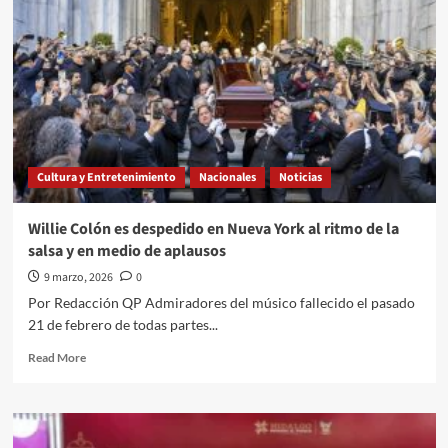
a
través///Jose
Alberto
Prado
Angeles///USA
hace
y
deshace
a
Cultura y Entretenimiento
Nacionales
Noticias
su
antojo
Willie Colón es despedido en Nueva York al ritmo de la
salsa y en medio de aplausos
9 marzo, 2026
0
Por Redacción QP Admiradores del músico fallecido el pasado
21 de febrero de todas partes...
Read
Read More
more
about
Willie
Colón