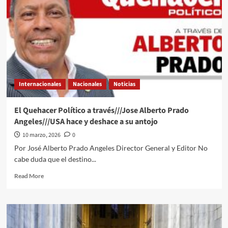
Internacionales
Nacionales
Noticias
El Quehacer Político a través///Jose Alberto Prado
Angeles///USA hace y deshace a su antojo
10 marzo, 2026
0
Por José Alberto Prado Angeles Director General y Editor No
cabe duda que el destino...
Read
Read More
more
about
El
Quehacer
Político