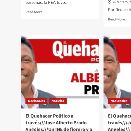
personas; la PEA tuvo...
26 febrero, 
Por Redacci
Read
Read More
more
Rea
Read More
about
mor
Tasa
abo
de
Éch
desempleo
una
en
mir
enero
al
llega
car
al
de
2.7%;
#Lu
es
#Mo
mayor
a
a
tra
la
de
cifra
su
de
Nacionales
Noticias
Nacionales
tra
diciembre
edi
NA
El Quehacer Político a
El Quehace
#Q
través///Jose Alberto Prado
través///J
#Qu
Angeles///Un INE de florero y a
Angeles//
#In