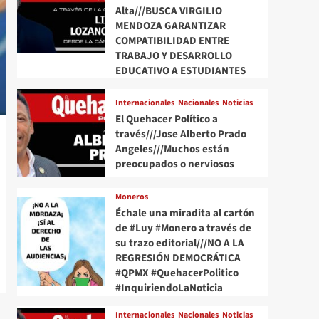
Alta///BUSCA VIRGILIO
MENDOZA GARANTIZAR
COMPATIBILIDAD ENTRE
TRABAJO Y DESARROLLO
EDUCATIVO A ESTUDIANTES
Internacionales
Nacionales
Noticias
El Quehacer Político a
través///Jose Alberto Prado
Angeles///Muchos están
preocupados o nerviosos
Moneros
Échale una miradita al cartón
de #Luy #Monero a través de
su trazo editorial///NO A LA
REGRESIÓN DEMOCRÁTICA
#QPMX #QuehacerPolitico
#InquiriendoLaNoticia
Internacionales
Nacionales
Noticias