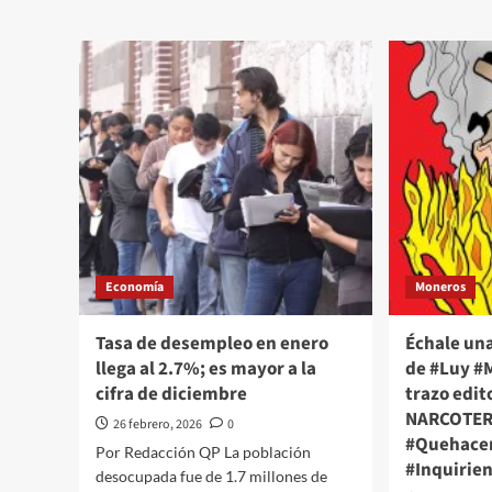
“Tienen
“No
derecho
cre
a
que
no
val
estar
la
de
pen
acuerdo”:
un
Sheinbaum
deb
defiende
She
su
eva
reforma
opi
electoral
sob
frente
Elo
Economía
Moneros
al
Mus
rechazo
per
del
con
Tasa de desempleo en enero
Échale una
PVEM,
ana
llega al 2.7%; es mayor a la
de #Luy #M
PT,
una
cifra de diciembre
trazo edit
Morena
dem
y
NARCOTE
26 febrero, 2026
0
la
#Quehacer
Por Redacción QP La población
oposición
#Inquirie
desocupada fue de 1.7 millones de