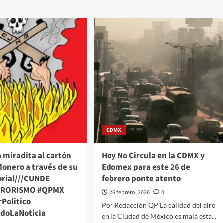
la
Copa
o
del
Mundo
ga
de
Clavados
a
en
Zapopan
ate”:
por
inbaum
no
de
garantizar
nar
la
re
seguridad
n
ante
CDMX
k,
los
o
hechos
tinúa
 miradita al cartón
Hoy No Circula en la CDMX y
violentos
lizando
onero a través de su
Edomex para este 26 de
en
Jalisco
orial///CUNDE
febrero ponte atento
anda
RRORISMO #QPMX
26 febrero, 2026
0
Politico
Por Redacción QP La calidad del aire
ndoLaNoticia
en la Ciudad de México es mala esta...