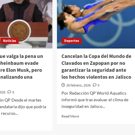
Noticias
Deportes
ue valga la pena un
Cancelan la Copa del Mundo de
Sheinbaum evade
Clavados en Zapopan por no
re Elon Musk, pero
garantizar la seguridad ante
analizando una
los hechos violentos en Jalisco
26 febrero, 2026
0
2026
0
Por Redacción QP World Aquatics
informó que tras evaluar el clima de
ón QP Desde el martes
inseguridad en Jalisco...
andataria dijo que podría
 recurso...
Read
Read More
more
d
about
e
Cancelan
ut