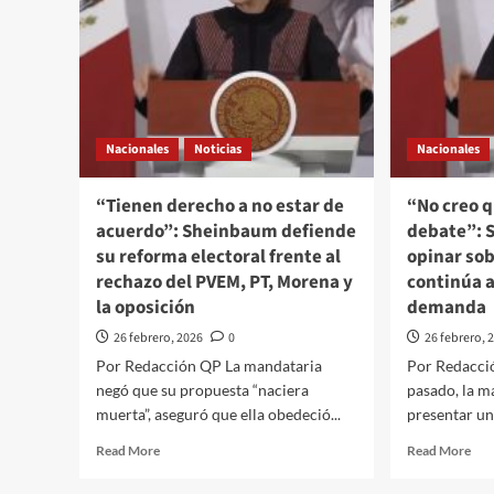
Nacionales
Noticias
Nacionales
“Tienen derecho a no estar de
“No creo q
acuerdo”: Sheinbaum defiende
debate”: 
su reforma electoral frente al
opinar sob
rechazo del PVEM, PT, Morena y
continúa 
la oposición
demanda
26 febrero, 2026
0
26 febrero, 
Por Redacción QP La mandataria
Por Redacci
negó que su propuesta “naciera
pasado, la m
muerta”, aseguró que ella obedeció...
presentar un
Read
Rea
Read More
Read More
more
mor
about
abo