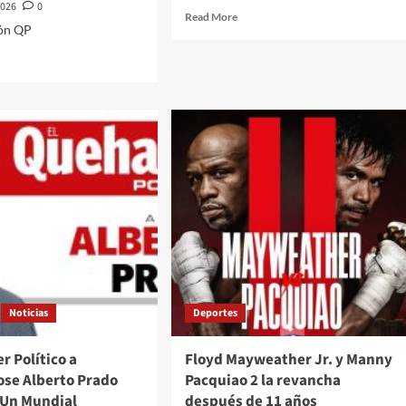
2026
0
Read
Read More
ón QP
more
about
d
Hoy
e
No
ut
Circula
ale
en
la
adita
CDMX
y
tón
Edomex
para
y
este
nero
26
de
vés
febrero
ponte
atento
Noticias
Deportes
zo
torial///CUNDE
RCOTERRORISMO
r Político a
Floyd Mayweather Jr. y Manny
PMX
ose Alberto Prado
Pacquiao 2 la revancha
ehacerPolitico
/Un Mundial
después de 11 años
quiriendoLaNoticia