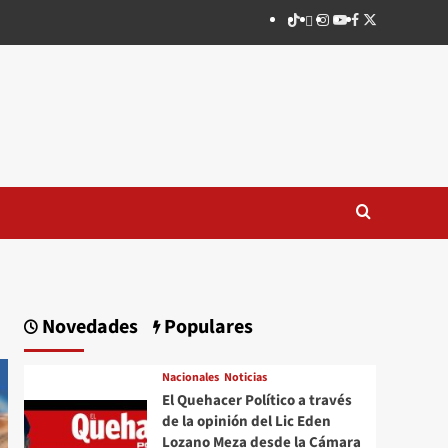
TikTok
threads
Instagram
Youtube
Facebook
X
Novedades
Populares
Nacionales
Noticias
El Quehacer Político a través
de la opinión del Lic Eden
Lozano Meza desde la Cámara