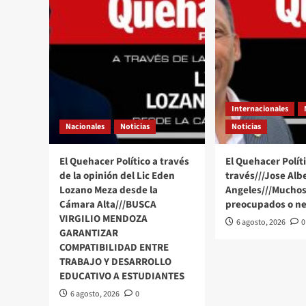
Nacional
tras
la
caída
de
“El
Mencho”
Internacionales
Nacionales
Noticias
Noticias
El Quehacer Político a través
El Quehacer Políti
de la opinión del Lic Eden
través///Jose Alb
Lozano Meza desde la
Angeles///Muchos
Cámara Alta///BUSCA
preocupados o ne
VIRGILIO MENDOZA
6 agosto, 2026
0
GARANTIZAR
COMPATIBILIDAD ENTRE
TRABAJO Y DESARROLLO
EDUCATIVO A ESTUDIANTES
6 agosto, 2026
0