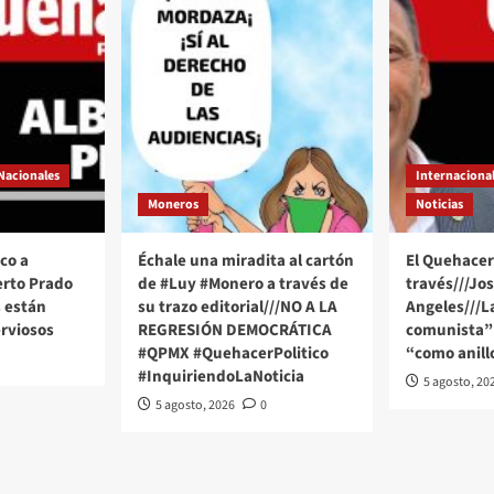
Nacionales
Internaciona
Moneros
Noticias
co a
Échale una miradita al cartón
El Quehacer 
erto Prado
de #Luy #Monero a través de
través///Jo
 están
su trazo editorial///NO A LA
Angeles///
rviosos
REGRESIÓN DEMOCRÁTICA
comunista” 
#QPMX #QuehacerPolitico
“como anill
#InquiriendoLaNoticia
5 agosto, 20
5 agosto, 2026
0