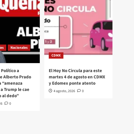
les
Nacionales
CDMX
Político a
El Hoy No Circula para este
se Alberto Prado
martes 4 de agosto en CDMX
La “amenaza
y Edomex ponte atento
a Trump le cae
4 agosto, 2026
0
o al dedo”
26
0