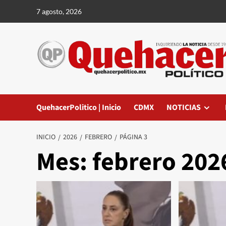
Saltar
7 agosto, 2026
al
contenido
QuehacerPolitico | Inicio
CDMX
NOTICIAS
INICIO
2026
FEBRERO
PÁGINA 3
Mes:
febrero 202