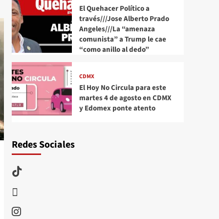
El Quehacer Político a
través///Jose Alberto Prado
Angeles///La “amenaza
comunista” a Trump le cae
“como anillo al dedo”
CDMX
El Hoy No Circula para este
martes 4 de agosto en CDMX
y Edomex ponte atento
Redes Sociales
TikTok
threads
Instagram