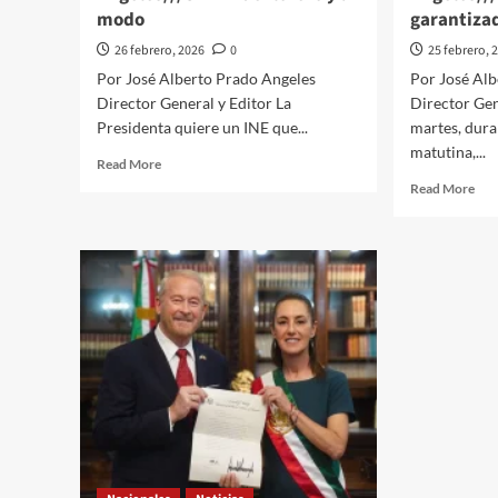
modo
garantiza
26 febrero, 2026
0
25 febrero, 
Por José Alberto Prado Angeles
Por José Al
Director General y Editor La
Director Gen
Presidenta quiere un INE que...
martes, dura
matutina,...
Read
Read More
more
Rea
Read More
about
mor
El
abo
Quehacer
El
Político
Que
a
Polí
través///Jose
a
Alberto
trav
Prado
Alb
Angeles///Un
Pra
INE
Ang
de
Mun
florero
gar
y
en
a
Méx