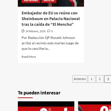
Nacionales
modo
Noticias
Embajador de EU se reúne con
Sheinbaum en Palacio Nacional
tras la caída de “El Mencho”
24 febrero, 2026
0
Por Redacción QP Ronald Johnson
arribó al recinto este martes luego de
que la cancillería...
Read
Read More
more
about
Embajador
de
Paginación
Anterior
1
2
3
EU
de
se
reúne
Te pueden interesar
entradas
con
Sheinbaum
en
Palacio