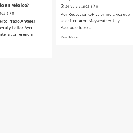
do en México?
24 febrero, 2026
0
2026
0
Por Redacción QP La primera vez que
se enfrentaron Mayweather Jr. y
berto Prado Angeles
Pacquiao fue el...
eral y Editor Ayer
nte la conferencia
Read
Read More
more
about
d
Floyd
e
Mayweather
ut
Jr.
y
hacer
Manny
tico
Pacquiao
2
és///Jose
la
erto
revancha
do
después
eles///Un
de
dial
11
antizado
años
ico?