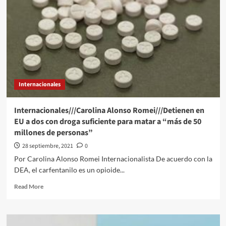
plan
de
reactivación
económica
en
CdMx;
destaca
creación
Internacionales
de
empleo
Internacionales///Carolina Alonso Romei///Detienen en
EU a dos con droga suficiente para matar a “más de 50
millones de personas”
28 septiembre, 2021
0
Por Carolina Alonso Romei Internacionalista De acuerdo con la
DEA, el carfentanilo es un opioide...
Read
Read More
more
about
Internacionales///Carolina
Alonso