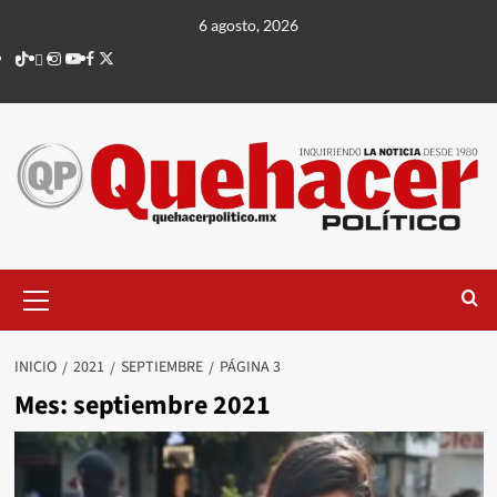
Saltar
6 agosto, 2026
al
TikTok
threads
Instagram
Youtube
Facebook
X
contenido
Menú
principal
INICIO
2021
SEPTIEMBRE
PÁGINA 3
Mes:
septiembre 2021