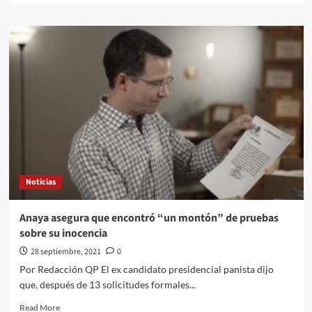
about
#QPMX
Échale
una
Miradita
al
Cartón
de
#Luy
#Monero
a
través
de
Noticias
su
Trazo
Editorial///A
Anaya asegura que encontró “un montón” de pruebas
Revisión
sobre su inocencia
#QuehacerPolitico
#InquiriendoLaNoticia
28 septiembre, 2021
0
Por Redacción QP El ex candidato presidencial panista dijo
que, después de 13 solicitudes formales...
Read
Read More