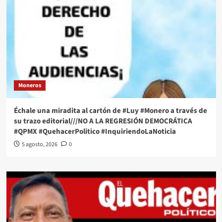
Moneros
Échale una miradita al cartón de #Luy #Monero a través de
su trazo editorial///NO A LA REGRESIÓN DEMOCRÁTICA
#QPMX #QuehacerPolitico #InquiriendoLaNoticia
5 agosto, 2026
0