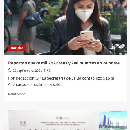
Noticias
Reportan nueve mil 792 casos y 700 muertes en 24 horas
29 septiembre, 2021
0
Por Redacción QP La Secretaría de Salud contabilizó 515 mil
457 casos sospechosos y seis...
Read
Read More
more
about
Reportan
nueve
mil
792