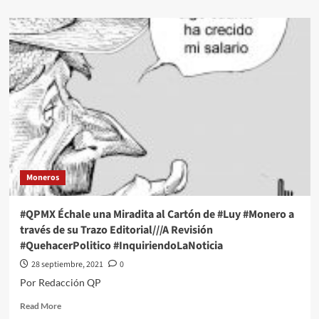
about
Ricardo
Anaya
lanzará
miniserie;
acusa
“pacto
perverso
en
su
contra”
Moneros
#QPMX Échale una Miradita al Cartón de #Luy #Monero a
través de su Trazo Editorial///A Revisión
#QuehacerPolitico #InquiriendoLaNoticia
28 septiembre, 2021
0
Por Redacción QP
Read
Read More
more