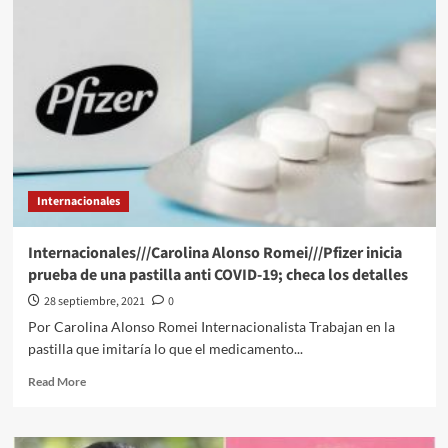
Romei///Detienen
en
EU
a
dos
con
droga
suficiente
para
matar
Internacionales
a
“más
de
Internacionales///Carolina Alonso Romei///Pfizer inicia
50
prueba de una pastilla anti COVID-19; checa los detalles
millones
de
28 septiembre, 2021
0
personas”
Por Carolina Alonso Romei Internacionalista Trabajan en la
pastilla que imitaría lo que el medicamento...
Read
Read More
more
about
Internacionales///Carolina