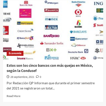
becas
para
estudiar
fuera
de
México
se
concursan:
Gutiérrez
Müller
Economía
Estos son los cinco bancos con más quejas en México,
según la Condusef
28 septiembre, 2021
0
Por Redacción QP Informan que durante el primer semestre
del 2021 se registraron un total...
Read
Read More
more
about