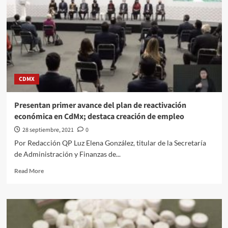
casos
y
700
muertes
en
24
horas
CDMX
Presentan primer avance del plan de reactivación
económica en CdMx; destaca creación de empleo
28 septiembre, 2021
0
Por Redacción QP Luz Elena González, titular de la Secretaría
de Administración y Finanzas de...
Read
Read More
more
about
Presentan
primer
avance
del