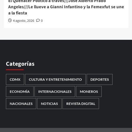
El Quehacer Político a través///Jose Alberto Prado
Angeles///Le llueve a Gianni Infantino y la Femexfut se une
a la fiesta
4 agosto, 2026
0
Categorías
CDMX
CULTURA Y ENTRETENIMIENTO
DEPORTES
ECONOMÍA
INTERNACIONALES
MONEROS
NACIONALES
NOTICIAS
REVISTA DIGITAL