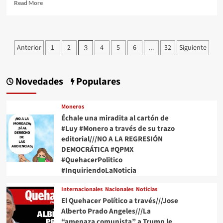
Read
Read More
more
about
Colectivo
de
Paginación
Anterior
1
2
4
5
6
32
Siguiente
3
…
mujeres
de
marcharán
este
entradas
28
Novedades
Populares
de
septiembre
en
Moneros
CdMx
Échale una miradita al cartón de
por
#Luy #Monero a través de su trazo
el
editorial///NO A LA REGRESIÓN
aborto
DEMOCRÁTICA #QPMX
seguro
#QuehacerPolitico
#InquiriendoLaNoticia
Internacionales
Nacionales
Noticias
El Quehacer Político a través///Jose
Alberto Prado Angeles///La
“amenaza comunista” a Trump le