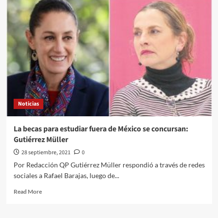
Alonso
Romei///Pfizer
inicia
prueba
de
una
pastilla
anti
COVID-
19;
checa
Noticias
los
detalles
La becas para estudiar fuera de México se concursan:
Gutiérrez Müller
28 septiembre, 2021
0
Por Redacción QP Gutiérrez Müller respondió a través de redes
sociales a Rafael Barajas, luego de...
Read
Read More
more
about
La