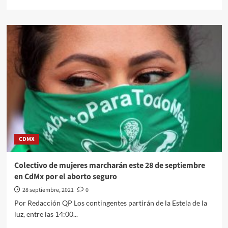
more
about
Anaya
asegura
que
encontró
“un
montón”
de
pruebas
sobre
su
inocencia
CDMX
Colectivo de mujeres marcharán este 28 de septiembre
en CdMx por el aborto seguro
28 septiembre, 2021
0
Por Redacción QP Los contingentes partirán de la Estela de la
luz, entre las 14:00...