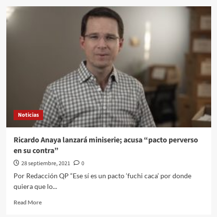
Estos
son
los
cinco
bancos
con
más
quejas
en
México,
según
la
Noticias
Condusef
Ricardo Anaya lanzará miniserie; acusa “pacto perverso
en su contra”
28 septiembre, 2021
0
Por Redacción QP “Ese sí es un pacto ‘fuchi caca’ por donde
quiera que lo...
Read
Read More
more