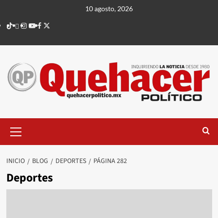
Saltar
10 agosto, 2026
al
TikTok
threads
Instagram
Youtube
Facebook
X
contenido
Menú
principal
INICIO
BLOG
DEPORTES
PÁGINA 282
Deportes