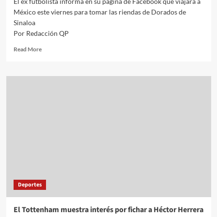
El ex futbolista informa en su página de Facebook que viajará a
México este viernes para tomar las riendas de Dorados de
Sinaloa
Por Redacción QP
Read
Read More
more
about
Maradona
confirma
su
llegada
al
futbol
mexicano
Deportes
El Tottenham muestra interés por fichar a Héctor Herrera