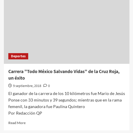
Moisés
Muñoz
de
las
canchas
Deportes
Carrera ”Todo México Salvando Vidas” de la Cruz Roja,
un éxito
9 septiembre, 2018
0
El ganador de la carrera de los 10 kilómetros fue Mario de Jesús
Ponse con 33 minutos y 39 segundos; mientras que en la rama
femenil, la ganadora fue Paulina Quintero
Por Redacción QP
Read
Read More
more