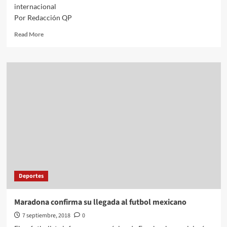
internacional
Por Redacción QP
Read
Read More
more
about
Los
memes
que
dejó
la
derrota
de
México
ante
Uruguay
Deportes
Maradona confirma su llegada al futbol mexicano
7 septiembre, 2018
0