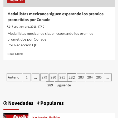
Deportes
Medallistas mexicanos siguen esperando los premios
prometidos por Conade
7 septiembre, 2018
0
Medallistas mexicanos siguen esperando los premios
prometidos por Conade
Por Redacción QP
Read
Read More
more
about
Medallistas
mexicanos
Paginación
Anterior
1
279
280
281
283
284
285
…
282
…
siguen
de
esperando
289
Siguiente
los
entradas
premios
prometidos
Novedades
Populares
por
Conade
Nacionales
Noticias