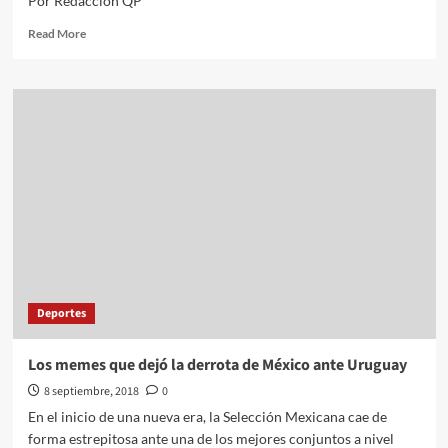
Por Redacción QP
Read
Read More
more
about
Osorio
acepta
que
todavía
podría
dirigir
a
Colombia
Deportes
Los memes que dejó la derrota de México ante Uruguay
8 septiembre, 2018
0
En el inicio de una nueva era, la Selección Mexicana cae de
forma estrepitosa ante una de los mejores conjuntos a nivel