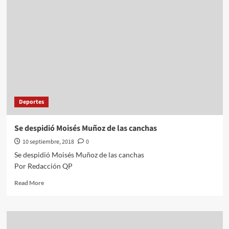
la
Cruz
Roja,
un
éxito
Deportes
Se despidió Moisés Muñoz de las canchas
10 septiembre, 2018
0
Se despidió Moisés Muñoz de las canchas
Por Redacción QP
Read
Read More
more
about
Se
despidió