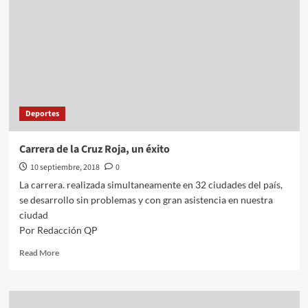
Deportes
Carrera de la Cruz Roja, un éxito
10 septiembre, 2018
0
La carrera. realizada simultaneamente en 32 ciudades del país,
se desarrollo sin problemas y con gran asistencia en nuestra
ciudad
Por Redacción QP
Read
Read More
more
about
Carrera
de