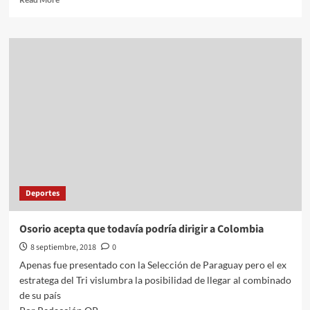
more
about
Maradona,
genial
con
la
pelota,
pero
inestable
como
DT
Deportes
Osorio acepta que todavía podría dirigir a Colombia
8 septiembre, 2018
0
Apenas fue presentado con la Selección de Paraguay pero el ex
estratega del Tri vislumbra la posibilidad de llegar al combinado
de su país