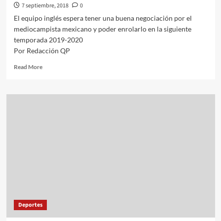
7 septiembre, 2018
0
El equipo inglés espera tener una buena negociación por el
mediocampista mexicano y poder enrolarlo en la siguiente
temporada 2019-2020
Por Redacción QP
Read
Read More
more
about
El
Tottenham
muestra
interés
por
fichar
a
Héctor
Herrera
Deportes