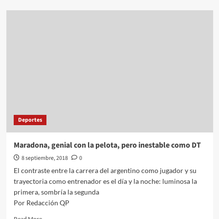
about
Carrera
”Todo
México
Salvando
Vidas”
de
la
Cruz
Roja,
un
éxito
Deportes
Maradona, genial con la pelota, pero inestable como DT
8 septiembre, 2018
0
El contraste entre la carrera del argentino como jugador y su
trayectoria como entrenador es el día y la noche: luminosa la
primera, sombría la segunda
Por Redacción QP
Read
Read More