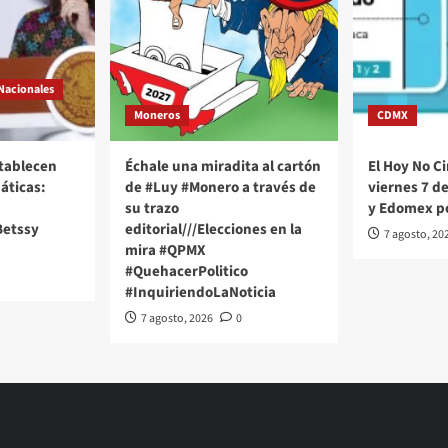
Nacionales
Moneros
CDMX
stablecen
Échale una miradita al cartón
El Hoy No Ci
áticas:
de #Luy #Monero a través de
viernes 7 d
su trazo
y Edomex p
Betssy
editorial///Elecciones en la
7 agosto, 20
mira #QPMX
#QuehacerPolitico
#InquiriendoLaNoticia
7 agosto, 2026
0