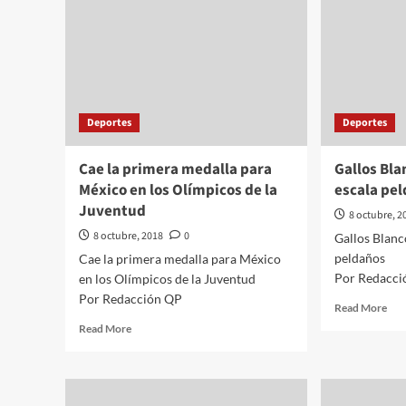
Deportes
Deportes
Cae la primera medalla para
Gallos Bl
México en los Olímpicos de la
escala pe
Juventud
8 octubre, 2
8 octubre, 2018
0
Gallos Blan
peldaños
Cae la primera medalla para México
Por Redacci
en los Olímpicos de la Juventud
Por Redacción QP
Rea
Read More
mor
Read
Read More
abo
more
Gal
about
Bla
Cae
co
la