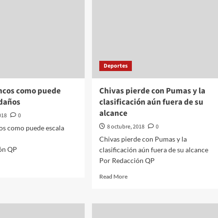
Deportes
ancos como puede
Chivas pierde con Pumas y la
ldaños
clasificación aún fuera de su
alcance
018
0
8 octubre, 2018
0
cos como puede escala
Chivas pierde con Pumas y la
ón QP
clasificación aún fuera de su alcance
Por Redacción QP
d
e
Read
Read More
ut
more
los
about
ncos
Chivas
mo
pierde