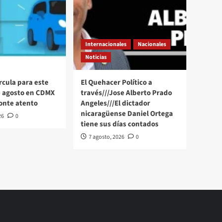
Internacionales
Nacionales
Noticias
rcula para este
El Quehacer Político a
e agosto en CDMX
través///Jose Alberto Prado
onte atento
Angeles///El dictador
nicaragüense Daniel Ortega
26
0
tiene sus días contados
7 agosto, 2026
0