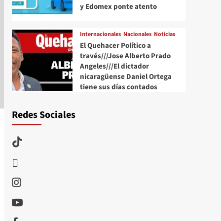
y Edomex ponte atento
Internacionales
Nacionales
Noticias
El Quehacer Político a
través///Jose Alberto Prado
Angeles///El dictador
nicaragüense Daniel Ortega
tiene sus días contados
Redes Sociales
TikTok
threads
Instagram
Youtube
Facebook