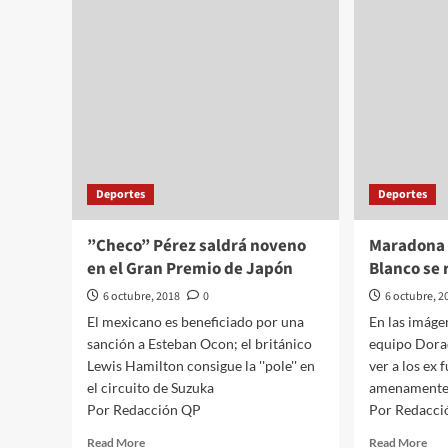
pue
primera
esca
medalla
pel
para
México
en
los
Olímpicos
de
la
Juventud
Deportes
Deportes
”Checo” Pérez saldrá noveno
Maradona
en el Gran Premio de Japón
Blanco se
6 octubre, 2018
0
6 octubre, 2
El mexicano es beneficiado por una
En las imáge
sanción a Esteban Ocon; el británico
equipo Dorad
Lewis Hamilton consigue la ''pole'' en
ver a los ex
el circuito de Suzuka
amenament
Por Redacción QP
Por Redacci
Read
Rea
Read More
Read More