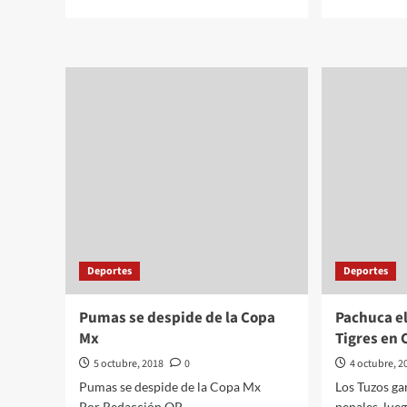
more
mor
about
abo
”Checo”
Mar
Pérez
y
saldrá
Cua
noveno
Bla
en
se
el
reú
Gran
en
Premio
Mor
de
Japón
Deportes
Deportes
Pumas se despide de la Copa
Pachuca e
Mx
Tigres en
5 octubre, 2018
0
4 octubre, 2
Pumas se despide de la Copa Mx
Los Tuzos ga
Por Redacción QP
penales, lue