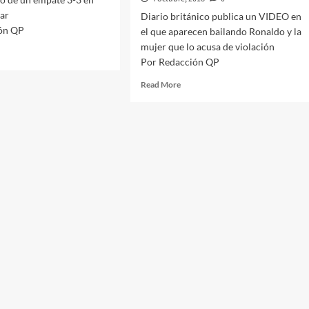
lar
Diario británico publica un VIDEO en
ón QP
el que aparecen bailando Ronaldo y la
mujer que lo acusa de violación
d
Por Redacción QP
e
ut
Read
Read More
huca
more
mina
about
Diario
ales
británico
publica
es
un
VIDEO
a
en
el
que
aparecen
bailando
Ronaldo
y
la
mujer
que