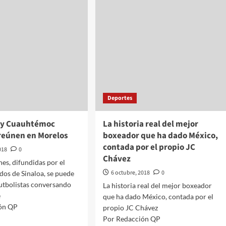
de
con
la
Pumas
daños
y
la
clasificación
aún
fuera
de
su
alcance
Deportes
 y Cuauhtémoc
La historia real del mejor
 reúnen en Morelos
boxeador que ha dado México,
contada por el propio JC
018
0
Chávez
nes, difundidas por el
6 octubre, 2018
0
os de Sinaloa, se puede
 futbolistas conversando
La historia real del mejor boxeador
e
que ha dado México, contada por el
ón QP
propio JC Chávez
Por Redacción QP
d