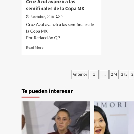
Cruz Azul avanzó a las
semifinales de la Copa MX
3 octubre, 2018
0
Cruz Azul avanzó a las semifinales de
la Copa MX
Por Redacción QP
Read
Read More
more
about
Cruz
Azul
Paginación
Anterior
1
274
275
2
…
avanzó
de
a
las
Te pueden interesar
entradas
semifinales
de
la
Copa
MX