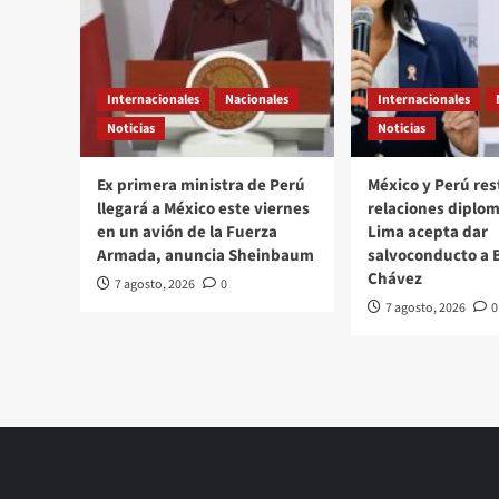
Internacionales
Nacionales
Internacionales
Noticias
Noticias
Ex primera ministra de Perú
México y Perú re
llegará a México este viernes
relaciones diplom
en un avión de la Fuerza
Lima acepta dar
Armada, anuncia Sheinbaum
salvoconducto a 
Chávez
7 agosto, 2026
0
7 agosto, 2026
0