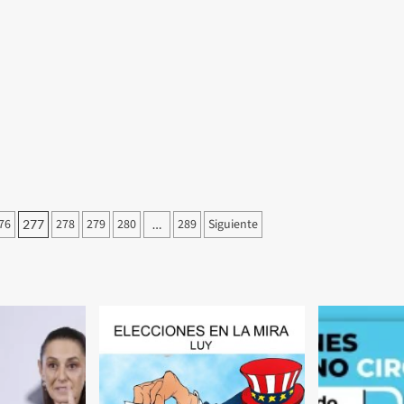
lo
acusa
de
violación
76
278
279
280
289
Siguiente
277
…