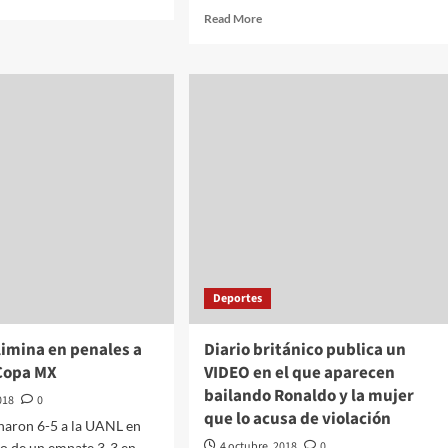
e
Read
Read More
ut
more
adona
about
La
uhtémoc
historia
nco
real
del
nen
mejor
boxeador
elos
que
ha
dado
México,
contada
por
Deportes
el
propio
JC
limina en penales a
Diario británico publica un
Chávez
 Copa MX
VIDEO en el que aparecen
bailando Ronaldo y la mujer
018
0
que lo acusa de violación
naron 6-5 a la UANL en
4 octubre, 2018
0
go de un empate 3-3 en