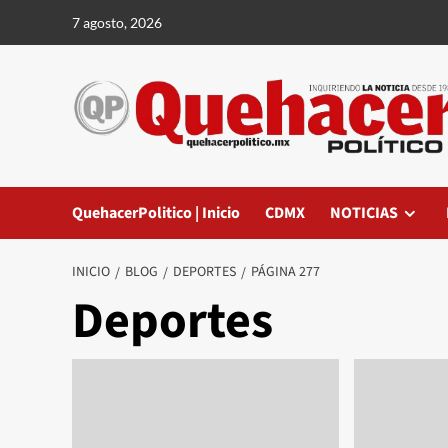
Saltar
7 agosto, 2026
al
contenido
QuehacerPolitico | Inicio
CDMX
NOTICIAS
INICIO
BLOG
DEPORTES
PÁGINA 277
Deportes