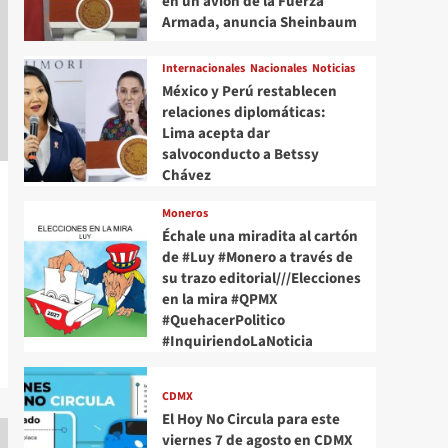
en un avión de la Fuerza
Armada, anuncia Sheinbaum
Internacionales
Nacionales
Noticias
México y Perú restablecen
relaciones diplomáticas:
Lima acepta dar
salvoconducto a Betssy
Chávez
Moneros
Échale una miradita al cartón
de #Luy #Monero a través de
su trazo editorial///Elecciones
en la mira #QPMX
#QuehacerPolitico
#InquiriendoLaNoticia
CDMX
El Hoy No Circula para este
viernes 7 de agosto en CDMX