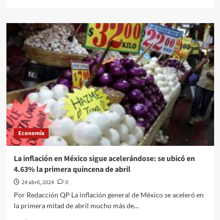
more
about
INFONAVIT
DISMINUYE
AÚN
MÁS
EL
COSTO
DE
SUS
CRÉDITOS
Economía
La inflación en México sigue acelerándose: se ubicó en
4.63% la primera quincena de abril
24 abril, 2024
0
Por Redacción QP La inflación general de México se aceleró en
la primera mitad de abril mucho más de...