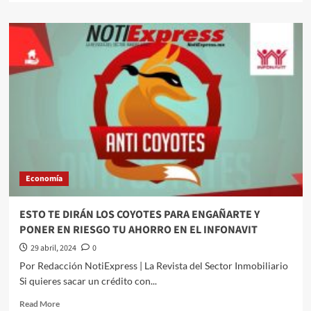
about
La
Fed
mantiene
sin
cambios
la
tasa
de
interés
y
alerta
por
Economía
los
magros
resultados
ESTO TE DIRÁN LOS COYOTES PARA ENGAÑARTE Y
en
PONER EN RIESGO TU AHORRO EN EL INFONAVIT
el
control
29 abril, 2024
0
de
Por Redacción NotiExpress | La Revista del Sector Inmobiliario
la
Si quieres sacar un crédito con...
inflación
en
Read
Read More