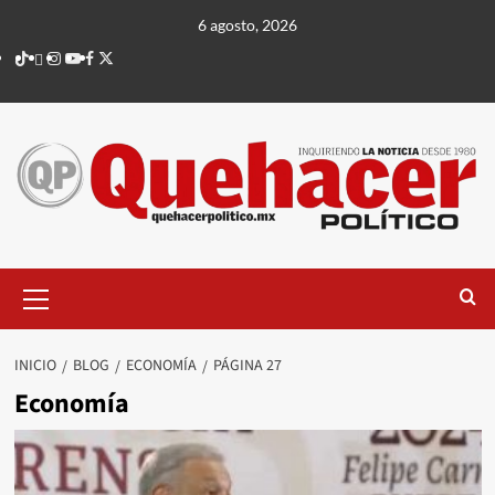
Saltar
6 agosto, 2026
al
TikTok
threads
Instagram
Youtube
Facebook
X
contenido
Menú
principal
INICIO
BLOG
ECONOMÍA
PÁGINA 27
Economía