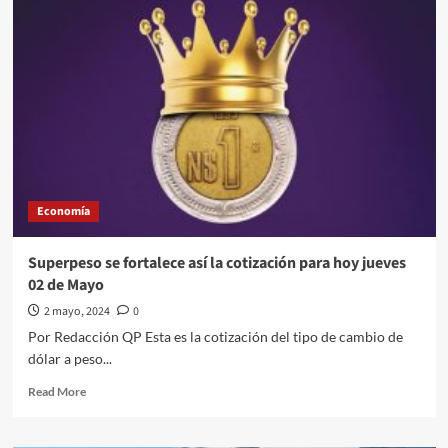
crecerá
un
2.2
por
ciento
al
finalizar
el
2024,
desde
un
Economía
2.5
%
previo:
Superpeso se fortalece así la cotización para hoy jueves
OCDE
02 de Mayo
2 mayo, 2024
0
Por Redacción QP Esta es la cotización del tipo de cambio de
dólar a peso...
Read
Read More
more
about
Superpeso