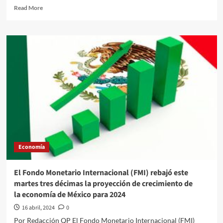
Read
Read More
more
about
La actividad
económica en
México
avanzó
4.4
por
ciento
interanual
en
febrero
Economía
El Fondo Monetario Internacional (FMI) rebajó este
martes tres décimas la proyección de crecimiento de
la economía de México para 2024
16 abril, 2024
0
Por Redacción QP El Fondo Monetario Internacional (FMI)