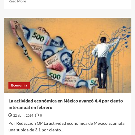
Read
Read More
more
about
La
inflación
en
México
sigue
acelerándose:
se
ubicó
en
4.63%
la
primera
Economía
quincena
de
abril
La actividad económica en México avanzó 4.4 por ciento
interanual en febrero
22 abril, 2024
0
Por Redacción QP La actividad económica de México acumula
una subida de 3.1 por ciento...