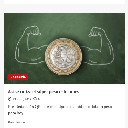
lo
more
que
about
va
ESTO
del
TE
año
DIRÁN
LOS
COYOTES
PARA
ENGAÑARTE
Y
PONER
EN
RIESGO
TU
Economía
AHORRO
EN
EL
Así se cotiza el súper peso este lunes
INFONAVIT
29 abril, 2024
0
Por Redacción QP Este es el tipo de cambio de dólar a peso
para hoy...
Read
Read More
more