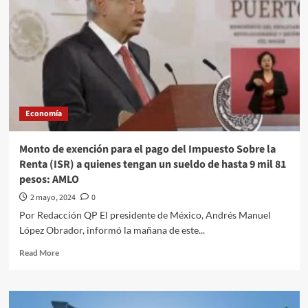
Economía
Monto de exención para el pago del Impuesto Sobre la
Renta (ISR) a quienes tengan un sueldo de hasta 9 mil 81
pesos: AMLO
2 mayo, 2024
0
Por Redacción QP El presidente de México, Andrés Manuel
López Obrador, informó la mañana de este...
Read
Read More
more
about
Monto
de