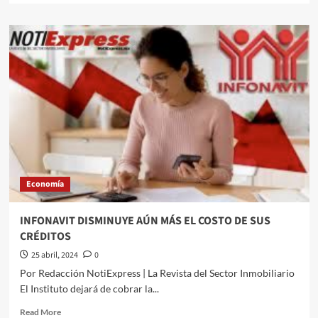
about
Así
se
cotiza
el
súper
peso
este
lunes
Economía
INFONAVIT DISMINUYE AÚN MÁS EL COSTO DE SUS
CRÉDITOS
25 abril, 2024
0
Por Redacción NotiExpress | La Revista del Sector Inmobiliario
El Instituto dejará de cobrar la...
Read
Read More