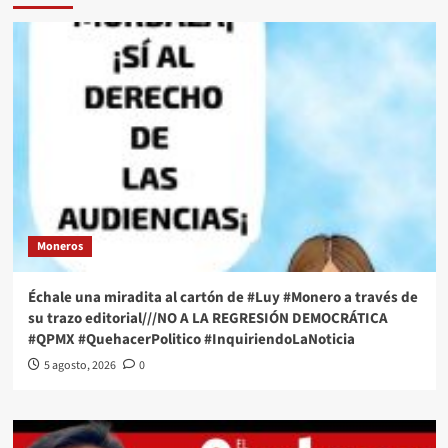
Moneros
Échale una miradita al cartón de #Luy #Monero a través de
su trazo editorial///NO A LA REGRESIÓN DEMOCRÁTICA
#QPMX #QuehacerPolitico #InquiriendoLaNoticia
5 agosto, 2026
0