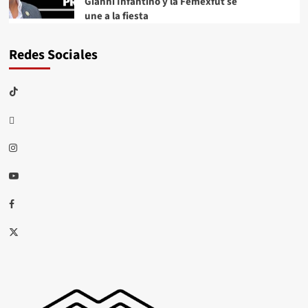
Gianni Infantino y la Femexfut se
une a la fiesta
Redes Sociales
TikTok
threads
Instagram
Youtube
Facebook
X