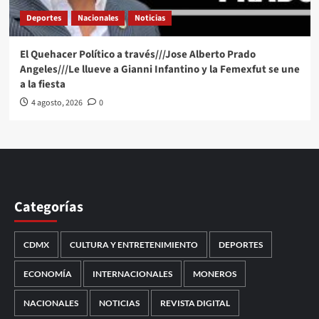
Deportes
Nacionales
Noticias
El Quehacer Político a través///Jose Alberto Prado
Angeles///Le llueve a Gianni Infantino y la Femexfut se une
a la fiesta
4 agosto, 2026
0
Categorías
CDMX
CULTURA Y ENTRETENIMIENTO
DEPORTES
ECONOMÍA
INTERNACIONALES
MONEROS
NACIONALES
NOTICIAS
REVISTA DIGITAL