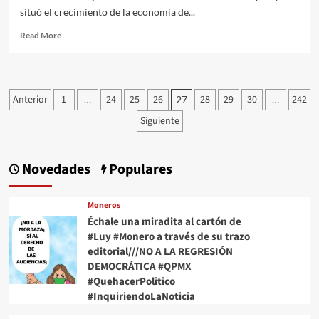
situó el crecimiento de la economía de...
Read
Read More
more
about
El Fondo
Monetario
Paginación
Anterior
1
24
25
26
28
29
30
242
…
27
…
Internacional (FMI)
de
rebajó
Siguiente
este
entradas
martes
tres
Novedades
Populares
décimas
la
proyección
Moneros
de crecimiento de
Échale una miradita al cartón de
la economía de México para 2024
#Luy #Monero a través de su trazo
editorial///NO A LA REGRESIÓN
DEMOCRÁTICA #QPMX
#QuehacerPolitico
#InquiriendoLaNoticia