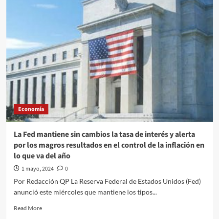
se
fortalece
así
la
cotización
para
hoy
jueves
02
de
Mayo
Economía
La Fed mantiene sin cambios la tasa de interés y alerta
por los magros resultados en el control de la inflación en
lo que va del año
1 mayo, 2024
0
Por Redacción QP La Reserva Federal de Estados Unidos (Fed)
anunció este miércoles que mantiene los tipos...
Read
Read More
more