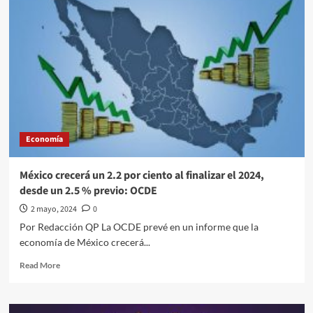
exención
para
el
pago
del
Impuesto
Sobre
la
Renta
(ISR)
Economía
a
quienes
tengan
México crecerá un 2.2 por ciento al finalizar el 2024,
un
desde un 2.5 % previo: OCDE
sueldo
de
2 mayo, 2024
0
hasta 9
Por Redacción QP La OCDE prevé en un informe que la
mil
economía de México crecerá...
81
pesos:
Read
Read More
AMLO
more
about
México