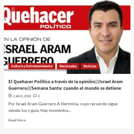
Quehacer
Político
a
través
de
la
opinión///Tonatiuh
Viniegra
Da
Paula
Oliveira///Semiótica:
Cultura y Entretenimiento
Nacionales
Noticias
El
puente
entre
El Quehacer Político a través de la opinión///Israel Aram
conductismo
Guerrero///Semana Santa: cuando el mundo se detiene
y
psicoanálisis
2 abril, 2026
0
La
Por Israel Aram Guerrero A Herminia, cuyo recuerdo sigue
ontología
siendo luz y guía. Hay momentos...
semiótica
de
Read
Read More
la
more
conducta
about