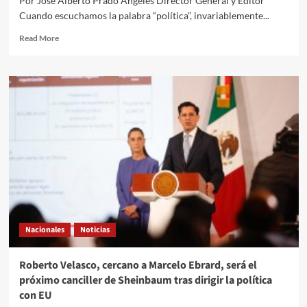
Por José Alberto Prado Angeles Director General y Editor
Cuando escuchamos la palabra “política”, invariablemente...
Read
Read More
more
about
El
Quehacer
Político
a
través///Jose
Alberto
Prado
Angeles///La
política
y
otras
cosas
Nacionales
Noticias
Roberto Velasco, cercano a Marcelo Ebrard, será el
próximo canciller de Sheinbaum tras dirigir la política
con EU