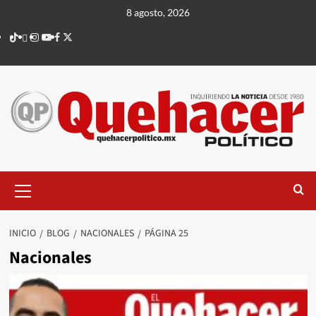
Saltar
8 agosto, 2026
al
TikTok
threads
Instagram
Youtube
Facebook
X
contenido
Menú
principal
INICIO
BLOG
NACIONALES
PÁGINA 25
Nacionales