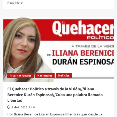
Read
Read More
more
about
El
Quehacer
Político
y
de
Todo
un
Poco
a
través
de
la
Internacionales
Nacionales
Noticias
opinión///Ing
Abel
Jiménez
El Quehacer Político a través de la Visión///Iliana
Hernandez///El
Berenice Durán Espinosa///Cuba una palabra llamada
verdadero
Libertad
costo
de
2 abril, 2026
0
la
Por Iliana Berenice Durán Espinosa Mientras que, desde La
guerra: