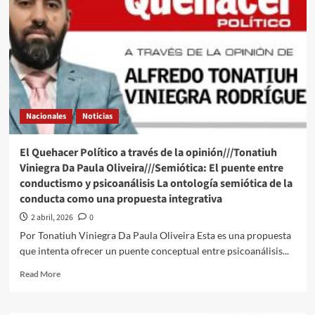
Nacionales
Noticias
El Quehacer Político a través de la opinión///Tonatiuh
Viniegra Da Paula Oliveira///Semiótica: El puente entre
conductismo y psicoanálisis La ontología semiótica de la
conducta como una propuesta integrativa
2 abril, 2026
0
Por Tonatiuh Viniegra Da Paula Oliveira Esta es una propuesta
que intenta ofrecer un puente conceptual entre psicoanálisis...
Read
Read More
more
about
El