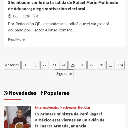
Sheinbaum confirma la salida de Rafael Marín Mollinedo
de Aduanas; niega motivación electoral
1 abril, 2026
0
Por Redacción QP La mandataria indicó que el cargo será
ocupado por Héctor Alonso Romero...
Read
Read More
more
about
Sheinbaum
confirma
Paginación
Anterior
1
22
23
24
26
27
28
124
…
25
…
la
de
salida
Siguiente
de
entradas
Rafael
Marín
Novedades
Populares
Mollinedo
de
Aduanas;
Internacionales
Nacionales
Noticias
niega
Ex primera ministra de Perú llegará
motivación
a México este viernes en un avión de
electoral
la Fuerza Armada, anuncia