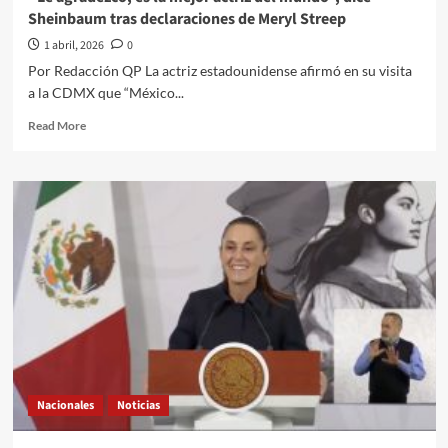
en
Sheinbaum tras declaraciones de Meryl Streep
refinerías
1 abril, 2026
0
Por Redacción QP La actriz estadounidense afirmó en su visita
a la CDMX que “México...
Read
Read More
more
about
“Le
agradezco,
es
la
mejor
actriz
del
mundo”,
dice
Sheinbaum
tras
declaraciones
Nacionales
Noticias
de
Meryl
Streep