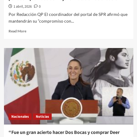
EU
1 abril, 2026
0
Por Redacción QP El coordinador del portal de SPR afirmó que
mantendrán su “compromiso con...
Read
Read More
more
about
“Mentira”:
Miguel
Elorza,
de
Infodemia,
pide
disculpas
por
decir
que
video
de
Nacionales
Noticias
mujer
en
Palacio
“Fue un gran acierto hacer Dos Bocas y comprar Deer
Nacional