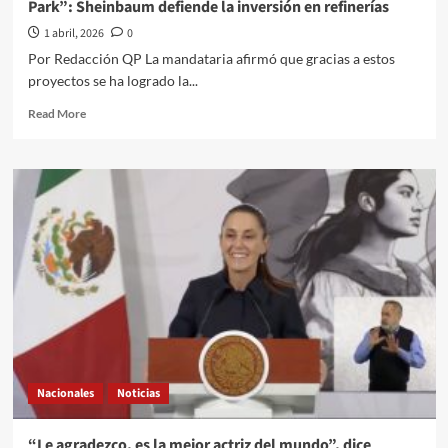
Park”: Sheinbaum defiende la inversión en refinerías
era
IA
1 abril, 2026
0
Por Redacción QP La mandataria afirmó que gracias a estos
proyectos se ha logrado la...
Read
Read More
more
about
“Fue
un
gran
acierto
hacer
Dos
Bocas
y
comprar
Deer
Park”:
Sheinbaum
Nacionales
Noticias
defiende
la
inversión
“Le agradezco, es la mejor actriz del mundo”, dice