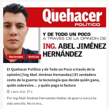
como
El
una
Quehacer
propuesta
Político
integrativa
a
través
de
la
opinión///Israel
Aram
Guerrero///Semana
Santa: cuando
el
Nacionales
Noticias
mundo
se
detiene
El Quehacer Político y de Todo un Poco a través de la
opinión///Ing Abel Jiménez Hernandez///El verdadero
costo de la guerra: la tecnología que decide quién gana,
quién sobrevive… y quién paga la factura
2 abril, 2026
0
Por Ing Abel Jiménez Hernandez Hablar de guerra nunca ha
sido sencillo. No lo era...