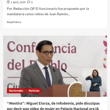
1 abril, 2026
0
Por Redacción QP El funcionario fue propuesto por la
mandataria como relevo de Juan Ramón...
Read
Read More
more
about
Roberto
Velasco,
cercano
a
Marcelo
Ebrard,
será
el
próximo
canciller
de
Sheinbaum
Nacionales
Noticias
tras
dirigir
la
“Mentira”: Miguel Elorza, de Infodemia, pide disculpas
política
por decir que video de mujer en Palacio Nacional era IA
con