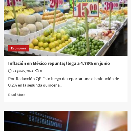
Economía
Inflación en México repunta; llega a 4.78% en junio
24 junio, 2024
0
Por Redacción QP Esto luego de reportar una disminución de
0.2% en la segunda quincena...
Read
Read More
more
about
Inflación
en
México
repunta;