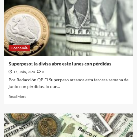
DE
102
MIL
MDP EN
CRÉDITOS
A
LAS
FAMILIAS
Economía
CAPITALINAS
Superpeso; la divisa abre este lunes con pérdidas
17 junio, 2024
0
Por Redacción QP El Superpeso arranca esta tercera semana de
junio con pérdidas, lo que...
Read
Read More
more
about
Superpeso;
la
divisa
abre
este