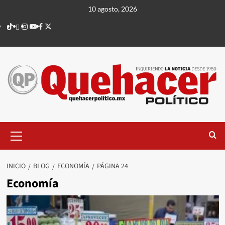
Saltar
10 agosto, 2026
al
TikTok
threads
Instagram
Youtube
Facebook
X
contenido
Menú
principal
INICIO
BLOG
ECONOMÍA
PÁGINA 24
Economía