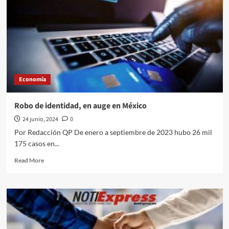
llega
a
4.78%
en
junio
Economía
Robo de identidad, en auge en México
24 junio, 2024
0
Por Redacción QP De enero a septiembre de 2023 hubo 26 mil
175 casos en...
Read
Read More
more
about
Robo
de
identidad,
en
auge