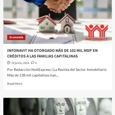
en
México
Economía
INFONAVIT HA OTORGADO MÁS DE 102 MIL MDP EN
CRÉDITOS A LAS FAMILIAS CAPITALINAS
19 junio, 2024
0
Por Redacción NotiExpress | La Revista del Sector Inmobiliario
Más de 138 mil capitalinos han...
Read
Read More
more
about
INFONAVIT
HA
OTORGADO
MÁS