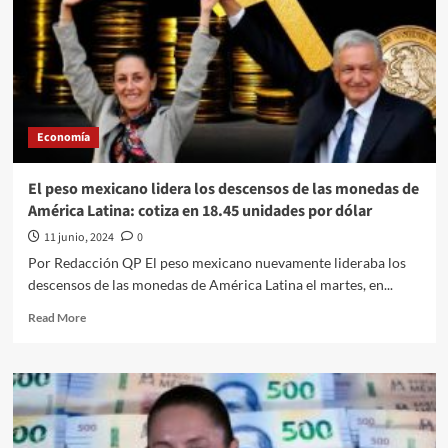
18.60
este
jueves
Economía
El peso mexicano lidera los descensos de las monedas de
América Latina: cotiza en 18.45 unidades por dólar
11 junio, 2024
0
Por Redacción QP El peso mexicano nuevamente lideraba los
descensos de las monedas de América Latina el martes, en...
Read
Read More
more
about
El
peso
mexicano
lidera
los