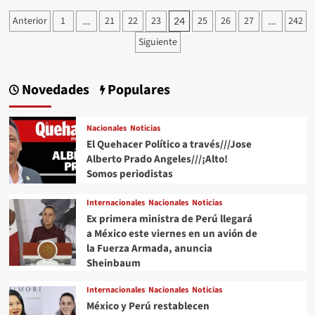
vuelve
Paginación
Anterior
1
21
22
23
25
26
27
242
…
24
…
a
de
caer
Siguiente
frente
entradas
a
el
Novedades
Populares
dólar
hoy
viernes
Nacionales
Noticias
7
El Quehacer Político a través///Jose
de
junio
Alberto Prado Angeles///¡Alto!
Somos periodistas
Internacionales
Nacionales
Noticias
Ex primera ministra de Perú llegará
a México este viernes en un avión de
la Fuerza Armada, anuncia
Sheinbaum
Internacionales
Nacionales
Noticias
México y Perú restablecen