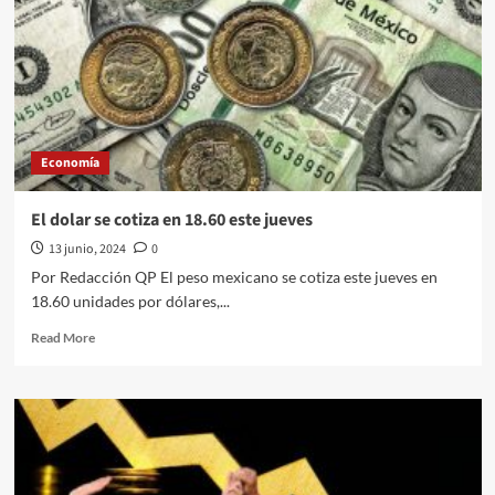
lunes
con
pérdidas
Economía
El dolar se cotiza en 18.60 este jueves
13 junio, 2024
0
Por Redacción QP El peso mexicano se cotiza este jueves en
18.60 unidades por dólares,...
Read
Read More
more
about
El
dolar
se
cotiza
en