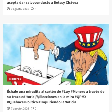
acepta dar salvoconducto a Betssy Chávez
7 agosto, 2026
0
Moneros
Échale una miradita al cartón de #Luy #Monero a través de
su trazo editorial///Elecciones en la mira #QPMX
#QuehacerPolitico #InquiriendoLaNoticia
7 agosto, 2026
0