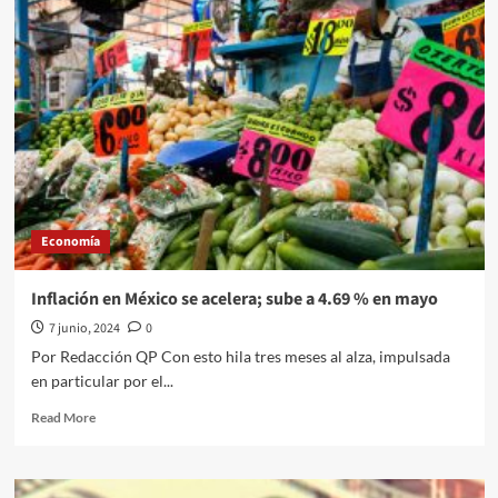
peso
modera
su
retroceso
tras
alcanzar
18.65
unidades
por
dólar
y
Economía
se
cotizaba
al
Inflación en México se acelera; sube a 4.69 % en mayo
mediodía
7 junio, 2024
0
en
torno
Por Redacción QP Con esto hila tres meses al alza, impulsada
a
en particular por el...
18.35
previo
Read
Read More
a
more
reunión
about
Sheinbaum-
Inflación
AMLO