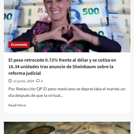
descensos
de
las
monedas
de
América
Latina:
Economía
cotiza
en
18.45
El peso retrocede 0.72% frente al dólar y se cotiza en
unidades
18.34 unidades tras anuncio de Sheinbaum sobre la
por
reforma judicial
dólar
11 junio, 2024
0
Por Redacción QP El peso mexicano se depreciaba el martes un
día después de que la virtual...
Read
Read More
more
about
El
peso
retrocede