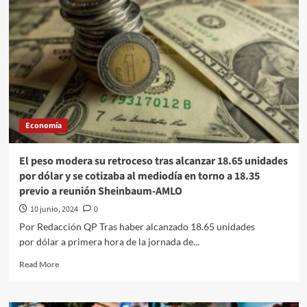
0.72%
frente
al
dólar
y
se
cotiza
en
18.34
Economía
unidades
tras
anuncio
El peso modera su retroceso tras alcanzar 18.65 unidades
de
por dólar y se cotizaba al mediodía en torno a 18.35
Sheinbaum
previo a reunión Sheinbaum-AMLO
sobre
la
10 junio, 2024
0
reforma
Por Redacción QP Tras haber alcanzado 18.65 unidades
judicial
por dólar a primera hora de la jornada de...
Read
Read More
more
about
El