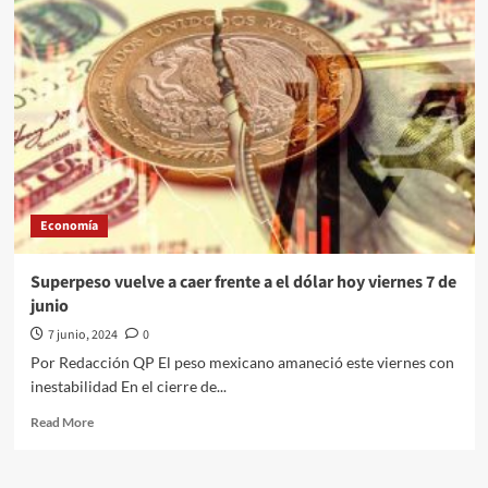
en
México
se
acelera;
sube
a
4.69
%
en
mayo
Economía
Superpeso vuelve a caer frente a el dólar hoy viernes 7 de
junio
7 junio, 2024
0
Por Redacción QP El peso mexicano amaneció este viernes con
inestabilidad En el cierre de...
Read
Read More
more
about
Superpeso