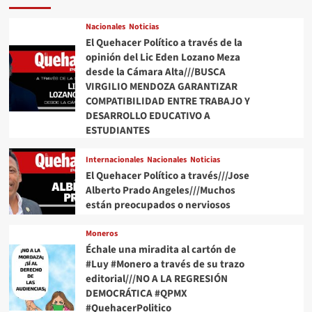
de
dependencias:
Nacionales
Noticias
Coparmex
El Quehacer Político a través de la
opinión del Lic Eden Lozano Meza
desde la Cámara Alta///BUSCA
VIRGILIO MENDOZA GARANTIZAR
COMPATIBILIDAD ENTRE TRABAJO Y
DESARROLLO EDUCATIVO A
ESTUDIANTES
Internacionales
Nacionales
Noticias
El Quehacer Político a través///Jose
Alberto Prado Angeles///Muchos
están preocupados o nerviosos
Moneros
Échale una miradita al cartón de
#Luy #Monero a través de su trazo
editorial///NO A LA REGRESIÓN
DEMOCRÁTICA #QPMX
#QuehacerPolitico