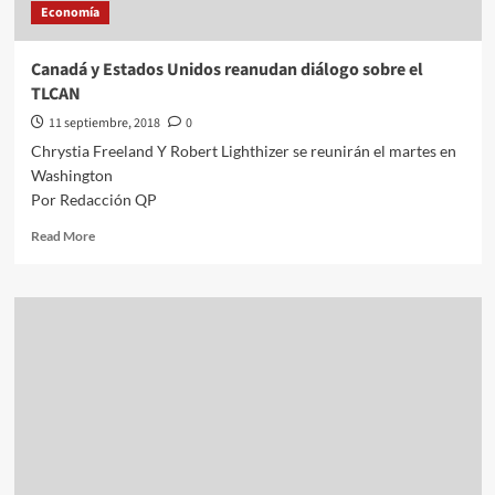
Economía
Canadá y Estados Unidos reanudan diálogo sobre el
TLCAN
11 septiembre, 2018
0
Chrystia Freeland Y Robert Lighthizer se reunirán el martes en
Washington
Por Redacción QP
Read
Read More
more
about
Canadá
y
Estados
Unidos
reanudan
diálogo
sobre
el
TLCAN