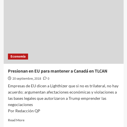
Mexicana
abre
con
ligera
ganancia
y
en
espera
de
información
Economía
en
EU
Presionan en EU para mantener a Canadá en TLCAN
20 septiembre, 2018
0
Empresas de EU dicen a Lighthizer que si no es trilateral, no hay
acuerdo; argumentan afectaciones económicas y violaciones a
las bases legales que autorizaron a Trump emprender las
negociaciones
Por Redacción QP
Read
Read More
more