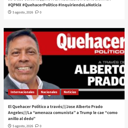
#QPMX #QuehacerPolitico #InquiriendoLaNoticia
5 agosto, 2026
0
Internacionales
Nacionales
Noticias
El Quehacer Político a través///Jose Alberto Prado
Angeles///La “amenaza comunista” a Trump le cae “como
anillo al dedo”
5 agosto, 2026
0