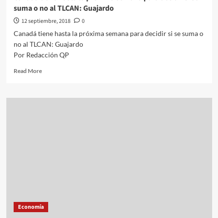
suma o no al TLCAN: Guajardo
12 septiembre, 2018
0
Canadá tiene hasta la próxima semana para decidir si se suma o
no al TLCAN: Guajardo
Por Redacción QP
Read
Read More
more
about
Canadá
tiene
hasta
la
próxima
semana
para
decidir
si
se
suma
o
Economía
no
al