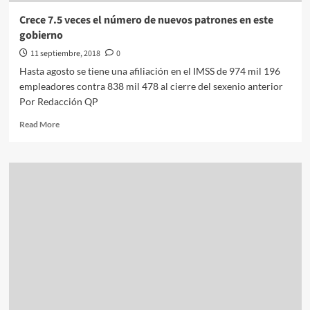
TLCAN:
Crece 7.5 veces el número de nuevos patrones en este
Guajardo
gobierno
11 septiembre, 2018
0
Hasta agosto se tiene una afiliación en el IMSS de 974 mil 196
empleadores contra 838 mil 478 al cierre del sexenio anterior
Por Redacción QP
Read
Read More
more
about
Crece
7.5
veces
el
número
de
nuevos
patrones
en
este
gobierno