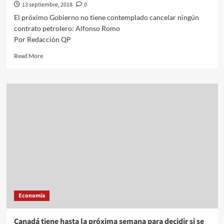
13 septiembre, 2018
0
El próximo Gobierno no tiene contemplado cancelar ningún
contrato petrolero: Alfonso Romo
Por Redacción QP
Read
Read More
more
about
El
próximo
Gobierno
no
tiene
contemplado
cancelar
ningún
contrato
petrolero:
Alfonso
Romo
Economía
Canadá tiene hasta la próxima semana para decidir si se