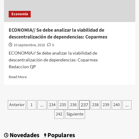
Economía
ECONOMIA// Se debe analizar la viabilidad de
descentralización de dependencias: Coparmex
10 septiembre, 2018
0
ECONOMIA// Se debe analizar la viabilidad de
descentralización de dependencias: Coparmex
Redaccion QP
Read
Read More
more
about
ECONOMIA//
Se
Paginación
Anterior
1
234
235
236
238
239
240
…
237
…
debe
de
analizar
242
Siguiente
la
entradas
viabilidad
de
Novedades
Populares
descentralización