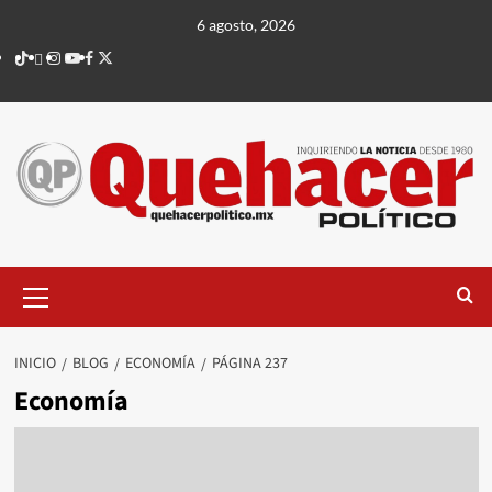
Saltar
6 agosto, 2026
al
TikTok
threads
Instagram
Youtube
Facebook
X
contenido
Menú
principal
INICIO
BLOG
ECONOMÍA
PÁGINA 237
Economía