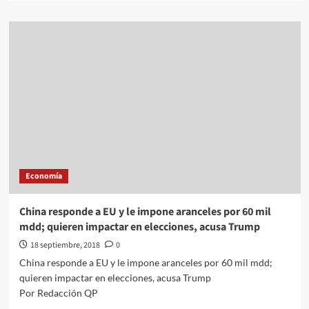
about
Presionan
en
EU
para
mantener
a
Canadá
en
TLCAN
Economía
China responde a EU y le impone aranceles por 60 mil
mdd; quieren impactar en elecciones, acusa Trump
18 septiembre, 2018
0
China responde a EU y le impone aranceles por 60 mil mdd;
quieren impactar en elecciones, acusa Trump
Por Redacción QP