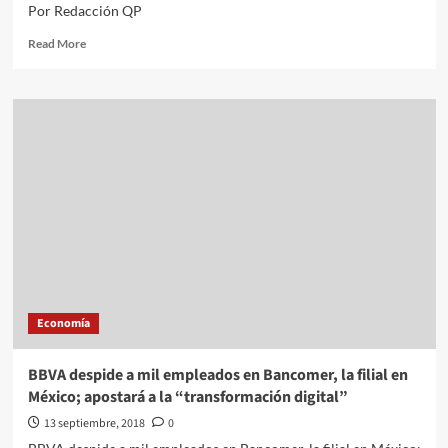
Por Redacción QP
Read
Read More
more
about
Proyecta
CAF
impulsar
el
desarrollo
económico
y
social
en
México
Economía
BBVA despide a mil empleados en Bancomer, la filial en
México; apostará a la “transformación digital”
13 septiembre, 2018
0