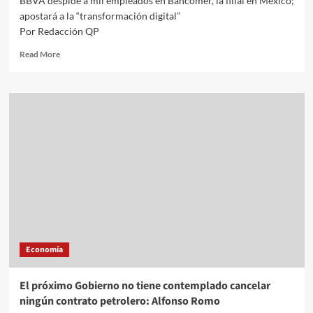
BBVA despide a mil empleados en Bancomer, la filial en México;
apostará a la “transformación digital”
Por Redacción QP
Read
Read More
more
about
BBVA
despide
a
mil
empleados
en
Bancomer,
la
filial
en
México;
apostará
Economía
a
la
“transformación
El próximo Gobierno no tiene contemplado cancelar
digital”
ningún contrato petrolero: Alfonso Romo