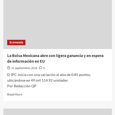
Economía
La Bolsa Mexicana abre con ligera ganancia y en espera
de información en EU
21 septiembre, 2018
0
El IPC inicia con una variación al alza de 0.85 puntos,
ubicándose en 49 mil 514.92 unidades
Por Redacción QP
Read
Read More
more
about
La
Bolsa