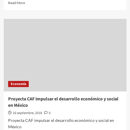
Read
Read More
more
about
China
responde
a
EU
y
le
impone
aranceles
por
60
mil
mdd;
Economía
quieren
impactar
en
Proyecta CAF impulsar el desarrollo económico y social
elecciones,
en México
acusa
Trump
16 septiembre, 2018
0
Proyecta CAF impulsar el desarrollo económico y social en
México