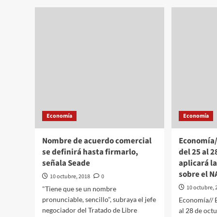
salarios
Mon
por
cau
encima
sob
de
de
la
has
inflación
98
en
tort
frut
láct
ver
med
Economía
Economía
Nombre de acuerdo comercial
Economía//
se definirá hasta firmarlo,
del 25 al 
señala Seade
aplicará l
sobre el N
10 octubre, 2018
0
10 octubre, 
"Tiene que se un nombre
pronunciable, sencillo", subraya el jefe
Economía// E
negociador del Tratado de Libre
al 28 de octu