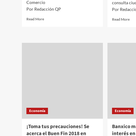
Comercio
consulta ci
Por Redacción QP
Por Redacci
Read
Rea
Read More
Read More
more
mor
about
abo
Nombre
Eco
de
En
acuerdo
pla
comercial
públ
se
del
definirá
25
hasta
al
firmarlo,
28
señala
de
Seade
oct
se
apli
la
Economía
Economía
con
ciu
sob
¡Toma tus precauciones! Se
Banxico m
el
acerca el Buen Fin 2018 en
interés en
NA