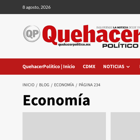
Saltar
8 agosto, 2026
al
contenido
QuehacerPolitico | Inicio
CDMX
NOTICIAS
INICIO
BLOG
ECONOMÍA
PÁGINA 234
Economía