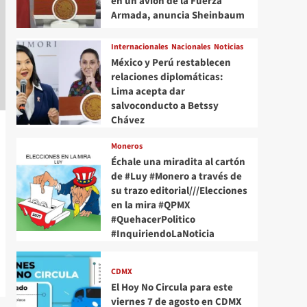
en un avión de la Fuerza
Armada, anuncia Sheinbaum
Internacionales
Nacionales
Noticias
México y Perú restablecen
relaciones diplomáticas:
Lima acepta dar
salvoconducto a Betssy
Chávez
Moneros
Échale una miradita al cartón
de #Luy #Monero a través de
su trazo editorial///Elecciones
en la mira #QPMX
#QuehacerPolitico
#InquiriendoLaNoticia
CDMX
El Hoy No Circula para este
viernes 7 de agosto en CDMX