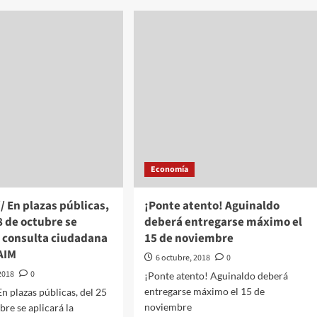
opolios
Critican
san
los
reprecios
gasolinazos,
Guajardo
ta
responde:
%
“Los
pobres
illas,
no
as,
comen
eos,
gasolina;
duras,
comen
icinas…
tortilla,
Economía
pollo…”
 En plazas públicas,
¡Ponte atento! Aguinaldo
28 de octubre se
deberá entregarse máximo el
a consulta ciudadana
15 de noviembre
AIM
6 octubre, 2018
0
2018
0
¡Ponte atento! Aguinaldo deberá
entregarse máximo el 15 de
n plazas públicas, del 25
noviembre
bre se aplicará la