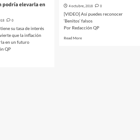
ón podría elevarla en
4 octubre, 2018
0
[VIDEO] Así puedes reconocer
018
0
‘Benitos’ falsos
Por Redacción QP
iene su tasa de interés
ierte que la inflación
Read
Read More
rla en un futuro
more
ón QP
about
[VIDEO]
d
Así
e
puedes
ut
reconocer
xico
‘Benitos’
tiene
falsos
a
rés
5%;
ierte