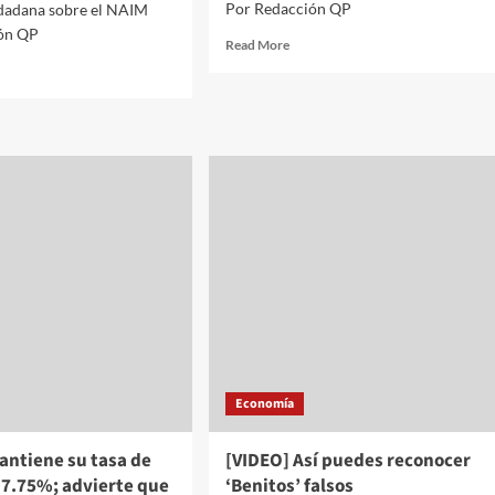
Por Redacción QP
udadana sobre el NAIM
ón QP
Read
Read More
more
d
about
e
¡Ponte
ut
atento!
nomía//
Aguinaldo
deberá
zas
entregarse
icas,
máximo
el
15
de
noviembre
ubre
cará
sulta
Economía
dadana
re
antiene su tasa de
[VIDEO] Así puedes reconocer
 7.75%; advierte que
‘Benitos’ falsos
IM