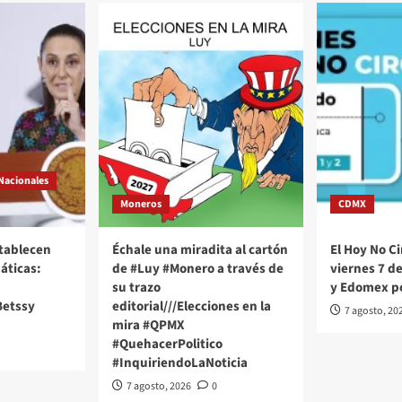
Nacionales
Moneros
CDMX
stablecen
Échale una miradita al cartón
El Hoy No Ci
áticas:
de #Luy #Monero a través de
viernes 7 d
su trazo
y Edomex p
Betssy
editorial///Elecciones en la
7 agosto, 20
mira #QPMX
#QuehacerPolitico
#InquiriendoLaNoticia
7 agosto, 2026
0