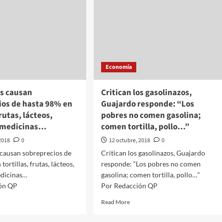
Economía
s causan
Critican los gasolinazos,
ios de hasta 98% en
Guajardo responde: “Los
frutas, lácteos,
pobres no comen gasolina;
 medicinas…
comen tortilla, pollo…”
2018
0
12 octubre, 2018
0
causan sobreprecios de
Critican los gasolinazos, Guajardo
tortillas, frutas, lácteos,
responde: “Los pobres no comen
edicinas…
gasolina; comen tortilla, pollo…”
ón QP
Por Redacción QP
d
Read
Read More
e
more
ut
about