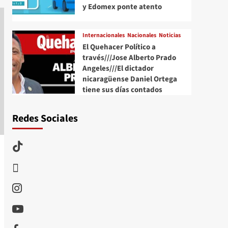
y Edomex ponte atento
Internacionales
Nacionales
Noticias
El Quehacer Político a
través///Jose Alberto Prado
Angeles///El dictador
nicaragüense Daniel Ortega
tiene sus días contados
Redes Sociales
TikTok
threads
Instagram
Youtube
Facebook