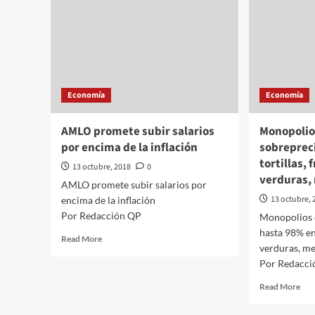
Economía
Economía
AMLO promete subir salarios
Monopolio
por encima de la inflación
sobreprec
tortillas, 
13 octubre, 2018
0
verduras,
AMLO promete subir salarios por
13 octubre, 
encima de la inflación
Por Redacción QP
Monopolios 
hasta 98% en 
Read
Read More
verduras, m
more
Por Redacci
about
AMLO
Rea
Read More
promete
mor
subir
abo