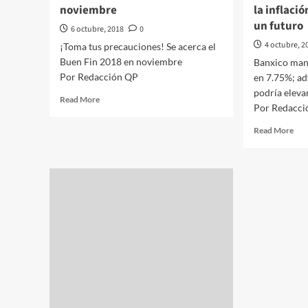
noviembre
la inflaci
un futuro
6 octubre, 2018
0
4 octubre, 2
¡Toma tus precauciones! Se acerca el
Buen Fin 2018 en noviembre
Banxico mant
Por Redacción QP
en 7.75%; adv
podría eleva
Read
Read More
Por Redacci
more
about
Rea
Read More
¡Toma
mor
tus
abo
precauciones!
Ban
Se
man
acerca
su
el
tas
Buen
de
Fin
inte
2018
en
en
7.7
noviembre
adv
que
la