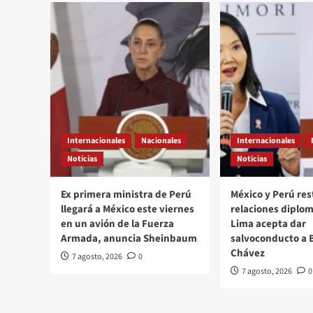
en
licitaciones
Internacionales
Nacionales
Internacionales
Noticias
Noticias
Ex primera ministra de Perú
México y Perú re
llegará a México este viernes
relaciones diplom
en un avión de la Fuerza
Lima acepta dar
Armada, anuncia Sheinbaum
salvoconducto a 
Chávez
7 agosto, 2026
0
7 agosto, 2026
0