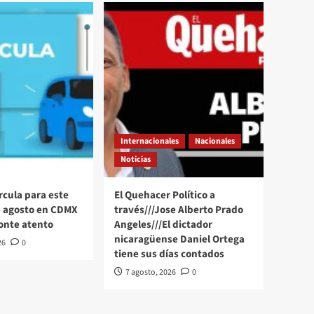
Internacionales
Nacionales
Noticias
rcula para este
El Quehacer Político a
e agosto en CDMX
través///Jose Alberto Prado
onte atento
Angeles///El dictador
nicaragüense Daniel Ortega
26
0
tiene sus días contados
7 agosto, 2026
0