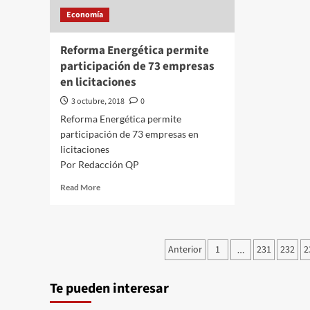
infl
Economía
pod
elev
en
Reforma Energética permite
un
participación de 73 empresas
fut
en licitaciones
3 octubre, 2018
0
Reforma Energética permite
participación de 73 empresas en
licitaciones
Por Redacción QP
Read
Read More
more
about
Reforma
Energética
Paginación
Anterior
1
231
232
2
…
permite
de
participación
de
Te pueden interesar
entradas
73
empresas