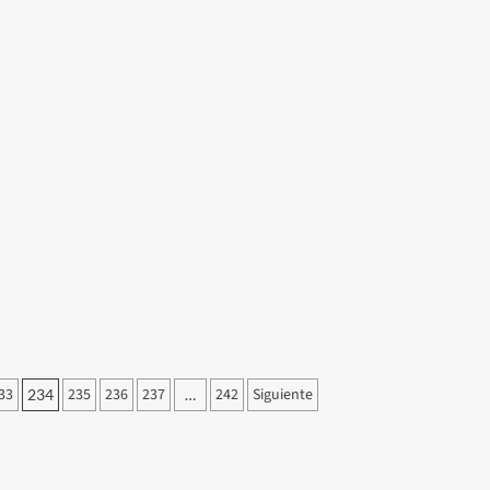
ación
ría
arla
uro
33
235
236
237
242
Siguiente
234
…