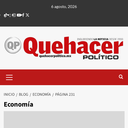
Saltar
6 agosto, 2026
al
TikTok
threads
Instagram
Youtube
Facebook
X
contenido
Menú
principal
INICIO
BLOG
ECONOMÍA
PÁGINA 231
Economía