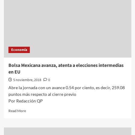
Economía
Bolsa Mexicana avanza, atenta a elecciones intermedias
en EU
5 noviembre, 2018
0
Abre la jornada con un avance 0.54 por ciento, es decir, 259.08
puntos más respecto al cierre previo
Por Redacción QP
Read
Read More
more
about
Bolsa
Mexicana