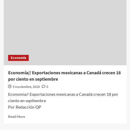
avanza,
atenta
a
elecciones
intermedias
en
EU
Economía
Economía// Exportaciones mexicanas a Canadá crecen 18
por ciento en septiembre
5 noviembre, 2018
0
Economía// Exportaciones mexicanas a Canadá crecen 18 por
ciento en septiembre
Por Redacción QP
Read
Read More
more
about