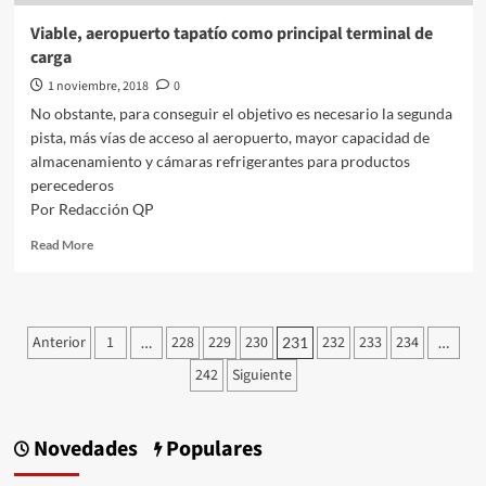
a
20.57
Viable, aeropuerto tapatío como principal terminal de
y
carga
el
IPC
1 noviembre, 2018
0
gana
No obstante, para conseguir el objetivo es necesario la segunda
3.42%
pista, más vías de acceso al aeropuerto, mayor capacidad de
almacenamiento y cámaras refrigerantes para productos
perecederos
Por Redacción QP
Read
Read More
more
about
Viable,
aeropuerto
Paginación
Anterior
1
228
229
230
232
233
234
…
231
…
tapatío
de
como
242
Siguiente
principal
entradas
terminal
de
Novedades
Populares
carga