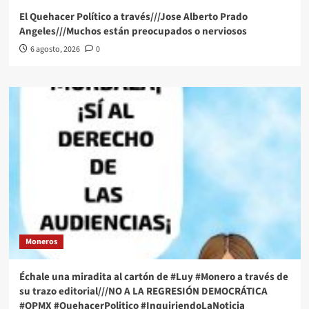
El Quehacer Político a través///Jose Alberto Prado
Angeles///Muchos están preocupados o nerviosos
6 agosto, 2026
0
Moneros
Échale una miradita al cartón de #Luy #Monero a través de
su trazo editorial///NO A LA REGRESIÓN DEMOCRÁTICA
#QPMX #QuehacerPolitico #InquiriendoLaNoticia