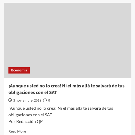
Economía//
Exportaciones
mexicanas
a
Canadá
crecen
18
por
ciento
en
septiembre
Economía
¡Aunque usted no lo crea! Ni el más allá te salvará de tus
obligaciones con el SAT
3 noviembre, 2018
0
¡Aunque usted no lo crea! Ni el más allá te salvará de tus
obligaciones con el SAT
Por Redacción QP
Read
Read More