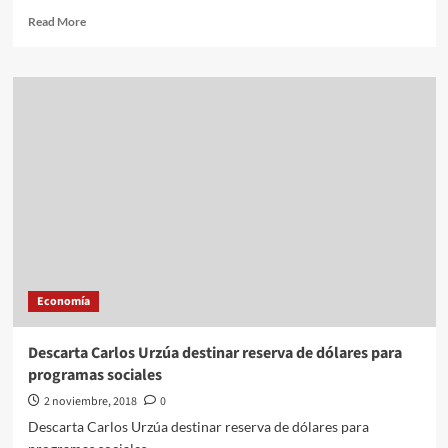
Read
Read More
more
about
Zarpa
la
plataforma
más
grande
construida
en
México
Economía
Descarta Carlos Urzúa destinar reserva de dólares para
programas sociales
2 noviembre, 2018
0
Descarta Carlos Urzúa destinar reserva de dólares para