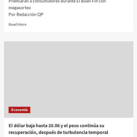
Premiarán a consumidores durante El Buen Fin con
megasorteo
Por Redacción QP
Read
Read More
more
about
Premiarán
a
consumidores
durante
El
Buen
Fin
con
megasorteo
Economía
El dólar baja hasta 20.06 y el peso continúa su
recuperación, después de turbulencia temporal