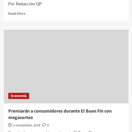
Por Redacción QP
Read
Read More
more
about
Registra
BMV
una
histórica
alza,
la
mejor
desde
2014
Economía
Premiarán a consumidores durante El Buen Fin con
megasorteo
2 noviembre, 2018
0