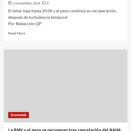
2 noviembre, 2018
0
El dólar baja hasta 20.06 y el peso continúa su recuperación,
después de turbulencia temporal
Por Redacción QP
Read
Read More
more
about
El
dólar
baja
hasta
20.06
y
el
peso
continúa
su
recuperación,
después
Economía
de
turbulencia
temporal
La BMV y el peso se recuperan tras cancelación del NAIM: