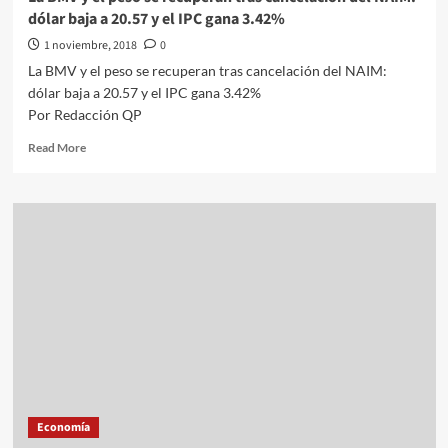
dólar baja a 20.57 y el IPC gana 3.42%
1 noviembre, 2018
0
La BMV y el peso se recuperan tras cancelación del NAIM:
dólar baja a 20.57 y el IPC gana 3.42%
Por Redacción QP
Read
Read More
more
about
La
BMV
y
el
peso
se
recuperan
tras
cancelación
del
NAIM:
dólar
Economía
baja