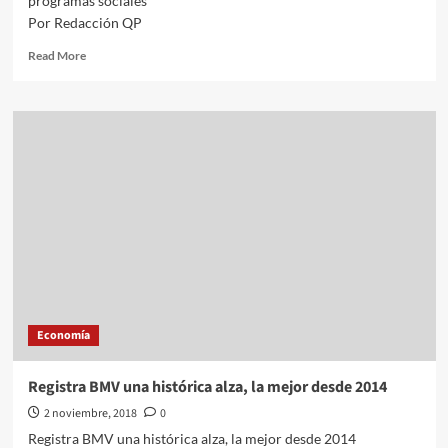
programas sociales
Por Redacción QP
Read
Read More
more
about
Descarta
Carlos
Urzúa
destinar
reserva
de
dólares
para
programas
sociales
Economía
Registra BMV una histórica alza, la mejor desde 2014
2 noviembre, 2018
0
Registra BMV una histórica alza, la mejor desde 2014