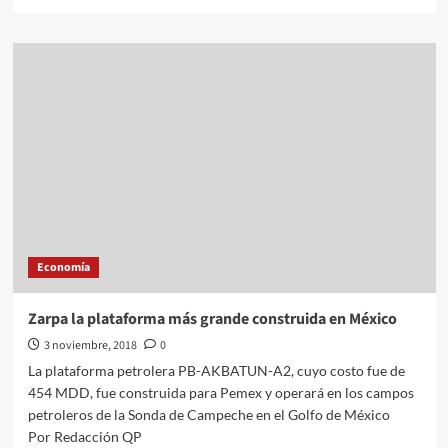
more
about
¡Aunque
usted
no
lo
crea!
Ni
el
más
allá
te
salvará
de
Economía
tus
obligaciones
con
Zarpa la plataforma más grande construida en México
el
3 noviembre, 2018
0
SAT
La plataforma petrolera PB-AKBATUN-A2, cuyo costo fue de
454 MDD, fue construida para Pemex y operará en los campos
petroleros de la Sonda de Campeche en el Golfo de México
Por Redacción QP