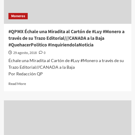
través
de
Moneros
su
Trazo
Editorial///Buen
#QPMX Échale una Miradita al Cartón de #Luy #Monero a
Provecho
través de su Trazo Editorial///CANADA a la Baja
#QuehacerPolitico
#QuehacerPolitico #InquiriendolaNoticia
#InquiriendolaNoticia
29 agosto, 2018
0
Échale una Miradita al Cartón de #Luy #Monero a través de su
Trazo Editorial///CANADA a la Baja
Por Redacción QP
Read
Read More
more
about
#QPMX
Échale
una
Miradita
al
Cartón
de