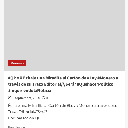
Échale
una
Miradita
al
Cartón
de
#Luy
#Monero
a
través
de
Moneros
su
Trazo
Editorial///El
#QPMX Échale una Miradita al Cartón de #Luy #Monero a
Otro
través de su Trazo Editorial///Será? #QuehacerPolitico
Informe
#InquiriendolaNoticia
#QuehacerPolitico
#InquiriendolaNoticia
5 septiembre, 2018
0
Échale una Miradita al Cartón de #Luy #Monero a través de su
Trazo Editorial///Será?
Por Redacción QP
Read
Read More