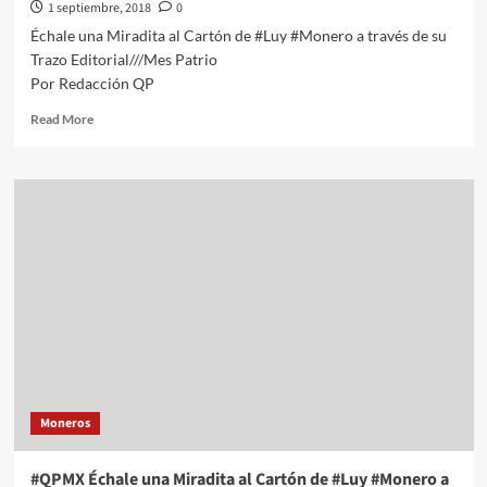
1 septiembre, 2018
0
Échale una Miradita al Cartón de #Luy #Monero a través de su
Trazo Editorial///Mes Patrio
Por Redacción QP
Read
Read More
more
about
#QPMX
Échale
una
Miradita
al
Cartón
de
#Luy
#Monero
a
través
de
Moneros
su
Trazo
Editorial///Mes
#QPMX Échale una Miradita al Cartón de #Luy #Monero a