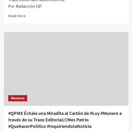
Por Redacción QP
Read
Read More
more
about
#QPMX
Échale
una
Miradita
al
Cartón
de
#Luy
#Monero
a
través
de
Moneros
su
Trazo
Editorial///Sexto
#QPMX Échale una Miradita al Cartón de #Luy #Monero a
Informe
través de su Trazo Editorial///Mes Patrio
#QuehacerPolitico
#QuehacerPolitico #InquiriendolaNoticia
#InquiriendolaNoticia