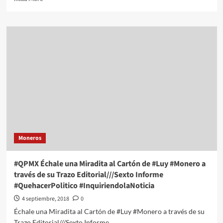
more
about
#QPMX
Échale
una
Miradita
al
Cartón
de
#Luy
#Monero
a
través
de
Moneros
su
Trazo
Editorial///Será?
#QPMX Échale una Miradita al Cartón de #Luy #Monero a
#QuehacerPolitico
través de su Trazo Editorial///Sexto Informe
#InquiriendolaNoticia
#QuehacerPolitico #InquiriendolaNoticia
4 septiembre, 2018
0
Échale una Miradita al Cartón de #Luy #Monero a través de su
Trazo Editorial///Sexto Informe