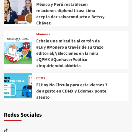
México y Perú restablecen
relaciones diplomáticas: Lima
acepta dar salvoconducto a Betssy
Chávez
Moneros
Échale una miradita al cartón de
#Luy #Monero a través de su trazo
editorial///Elecciones en la mira
#QPMX #QuehacerPolitico
#InquiriendoLaNoticia
CDMX
El Hoy No Circula para este viernes 7
de agosto en CDMX y Edomex ponte
atento
Redes Sociales
TikTok