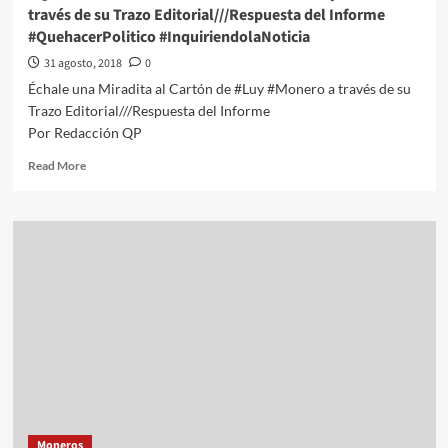
Patrio
través de su Trazo Editorial///Respuesta del Informe
#QuehacerPolitico
#QuehacerPolitico #InquiriendolaNoticia
#InquiriendolaNoticia
31 agosto, 2018
0
Échale una Miradita al Cartón de #Luy #Monero a través de su
Trazo Editorial///Respuesta del Informe
Por Redacción QP
Read
Read More
more
about
#QPMX
Échale
una
Miradita
al
Cartón
de
#Luy
#Monero
a
través
de
Moneros
su