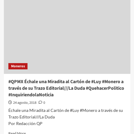
Échale
una
Miradita
al
Cartón
de
#Luy
#Monero
a
través
de
Moneros
su
Trazo
Editorial///No
#QPMX Échale una Miradita al Cartón de #Luy #Monero a
Hay
través de su Trazo Editorial///La Duda #QuehacerPolitico
Que
#InquiriendolaNoticia
Ser…
#QuehacerPolitico
24 agosto, 2018
0
#InquiriendolaNoticia
Échale una Miradita al Cartón de #Luy #Monero a través de su
Trazo Editorial///La Duda
Por Redacción QP
Read
Read More