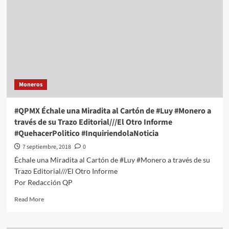
Moneros
#QPMX Échale una Miradita al Cartón de #Luy #Monero a
través de su Trazo Editorial///El Otro Informe
#QuehacerPolitico #InquiriendolaNoticia
7 septiembre, 2018
0
Échale una Miradita al Cartón de #Luy #Monero a través de su
Trazo Editorial///El Otro Informe
Por Redacción QP
Read
Read More
more
about
#QPMX