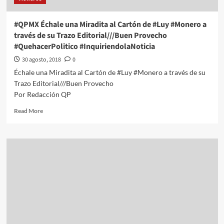
Trazo
Editorial///Respuesta
#QPMX Échale una Miradita al Cartón de #Luy #Monero a
del
través de su Trazo Editorial///Buen Provecho
Informe
#QuehacerPolitico #InquiriendolaNoticia
#QuehacerPolitico
#InquiriendolaNoticia
30 agosto, 2018
0
Échale una Miradita al Cartón de #Luy #Monero a través de su
Trazo Editorial///Buen Provecho
Por Redacción QP
Read
Read More
more
about
#QPMX
Échale
una
Miradita
al
Cartón
de
#Luy
#Monero
a