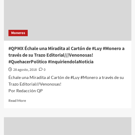
#Luy
#Monero
a
través
de
Moneros
su
Trazo
Editorial///CANADA
#QPMX Échale una Miradita al Cartón de #Luy #Monero a
a
través de su Trazo Editorial///Venonosas!
la
#QuehacerPolitico #InquiriendolaNoticia
Baja
#QuehacerPolitico
28 agosto, 2018
0
#InquiriendolaNoticia
Échale una Miradita al Cartón de #Luy #Monero a través de su
Trazo Editorial///Venonosas!
Por Redacción QP
Read
Read More
more
about
#QPMX
Échale
una
Miradita