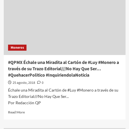
al
Cartón
de
#Luy
#Monero
a
través
de
Moneros
su
Trazo
Editorial///Venonosas!
#QPMX Échale una Miradita al Cartón de #Luy #Monero a
#QuehacerPolitico
través de su Trazo Editorial///No Hay Que Ser…
#InquiriendolaNoticia
#QuehacerPolitico #InquiriendolaNoticia
25 agosto, 2018
0
Échale una Miradita al Cartón de #Luy #Monero a través de su
Trazo Editorial///No Hay Que Ser...
Por Redacción QP
Read
Read More
more
about
#QPMX