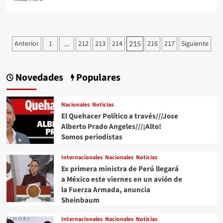
more
about
#QPMX
Échale
Paginación
Anterior
1
212
213
214
216
217
Siguiente
…
215
una
de
Miradita
al
entradas
Cartón
Novedades
Populares
de
#Luy
#Monero
Nacionales
Noticias
a
El Quehacer Político a través///Jose
través
Alberto Prado Angeles///¡Alto!
de
Somos periodistas
su
Trazo
Internacionales
Nacionales
Noticias
Editorial///La
Duda
Ex primera ministra de Perú llegará
#QuehacerPolitico
a México este viernes en un avión de
#InquiriendolaNoticia
la Fuerza Armada, anuncia
Sheinbaum
Internacionales
Nacionales
Noticias