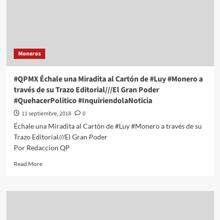
#Luy
#Monrro
a
través
de
Moneros
su
Trazo
Editorial///Fosa
#QPMX Échale una Miradita al Cartón de #Luy #Monero a
y
través de su Trazo Editorial///El Gran Poder
Justicia
#QuehacerPolitico #InquiriendolaNoticia
#QuehacerPolitico
#InquiriendolaNoticia
11 septiembre, 2018
0
Échale una Miradita al Cartón de #Luy #Monero a través de su
Trazo Editorial///El Gran Poder
Por Redaccion QP
Read
Read More
more
about
#QPMX
Échale
una
Miradita