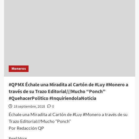
Échale
una
Miradita
al
Cartón
de
#Luy
#Monero
a
través
de
Moneros
su
Trazo
Editorial///Menos
#QPMX Échale una Miradita al Cartón de #Luy #Monero a
Mal
través de su Trazo Editorial///Mucho “Ponch”
#QuehacerPolitico
#QuehacerPolitico #InquiriendolaNoticia
#InquiriendoLaNoticia
18 septiembre, 2018
0
Échale una Miradita al Cartón de #Luy #Monero a través de su
Trazo Editorial///Mucho “Ponch”
Por Redacción QP
Read
Read More