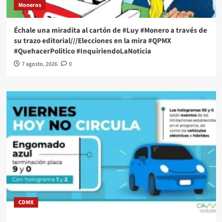
Moneros
Échale una miradita al cartón de #Luy #Monero a través de
su trazo editorial///Elecciones en la mira #QPMX
#QuehacerPolitico #InquiriendoLaNoticia
7 agosto, 2026
0
CDMX