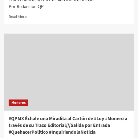
Por Redacción QP
Read
Read More
more
about
#QPMX
Échale
una
Miradita
al
Cartón
de
#Luy
#Monero
a
través
de
Moneros
su
Trazo
Editorial///Entrevistado
#QPMX Échale una Miradita al Cartón de #Luy #Monero a
#TapenElHoyo
través de su Trazo Editorial///Salida por Entrada
#QuehacerPolitico
#QuehacerPolitico #InquiriendolaNoticia
#InquiriendolaNoticia