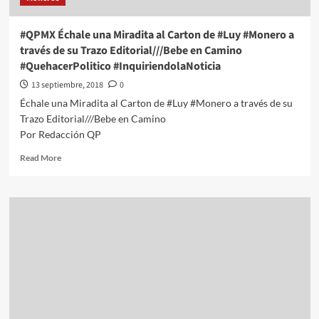
Trazo
Editorial///Fin
#QPMX Échale una Miradita al Carton de #Luy #Monero a
de
través de su Trazo Editorial///Bebe en Camino
Sexenio
#QuehacerPolitico #InquiriendolaNoticia
#QuehacerPolitico
#InquiriendolaNoticia
13 septiembre, 2018
0
Échale una Miradita al Carton de #Luy #Monero a través de su
Trazo Editorial///Bebe en Camino
Por Redacción QP
Read
Read More
more
about
#QPMX
Échale
una
Miradita
al
Carton
de
#Luy
#Monero
a