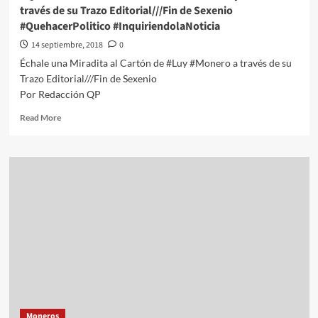
por
través de su Trazo Editorial///Fin de Sexenio
Entrada
#QuehacerPolitico #InquiriendolaNoticia
#QuehacerPolitico
#InquiriendolaNoticia
14 septiembre, 2018
0
Échale una Miradita al Cartón de #Luy #Monero a través de su
Trazo Editorial///Fin de Sexenio
Por Redacción QP
Read
Read More
more
about
#QPMX
Échale
una
Miradita
al
Cartón
de
#Luy
#Monero
a
través
de
Moneros
su