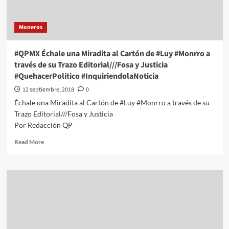
través
de
Moneros
su
Trazo
Editorial///Bebe
#QPMX Échale una Miradita al Cartón de #Luy #Monrro a
en
través de su Trazo Editorial///Fosa y Justicia
Camino
#QuehacerPolitico #InquiriendolaNoticia
#QuehacerPolitico
#InquiriendolaNoticia
12 septiembre, 2018
0
Échale una Miradita al Cartón de #Luy #Monrro a través de su
Trazo Editorial///Fosa y Justicia
Por Redacción QP
Read
Read More
more
about
#QPMX
Échale
una
Miradita
al
Cartón
de