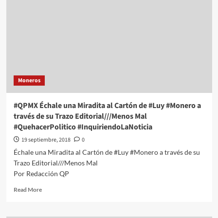
Moneros
#QPMX Échale una Miradita al Cartón de #Luy #Monero a
través de su Trazo Editorial///Menos Mal
#QuehacerPolitico #InquiriendoLaNoticia
19 septiembre, 2018
0
Échale una Miradita al Cartón de #Luy #Monero a través de su
Trazo Editorial///Menos Mal
Por Redacción QP
Read
Read More
more
about
#QPMX