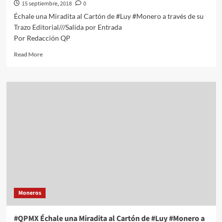
15 septiembre, 2018
0
Échale una Miradita al Cartón de #Luy #Monero a través de su
Trazo Editorial///Salida por Entrada
Por Redacción QP
Read
Read More
more
about
#QPMX
Échale
una
Miradita
al
Cartón
de
#Luy
#Monero
a
través
de
Moneros
su
Trazo
Editorial///Salida
#QPMX Échale una Miradita al Cartón de #Luy #Monero a