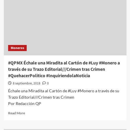
al
Cartón
de
#Luy
#Monero
a
través
de
Moneros
su
Trazo
Editorial///El
#QPMX Échale una Miradita al Cartón de #Luy #Monero a
Gran
través de su Trazo Editorial///Crimen tras Crimen
Poder
#QuehacerPolitico #InquiriendolaNoticia
#QuehacerPolitico
#InquiriendolaNoticia
8 septiembre, 2018
0
Échale una Miradita al Cartón de #Luy #Monero a través de su
Trazo Editorial///Crimen tras Crimen
Por Redacción QP
Read
Read More
more
about
#QPMX