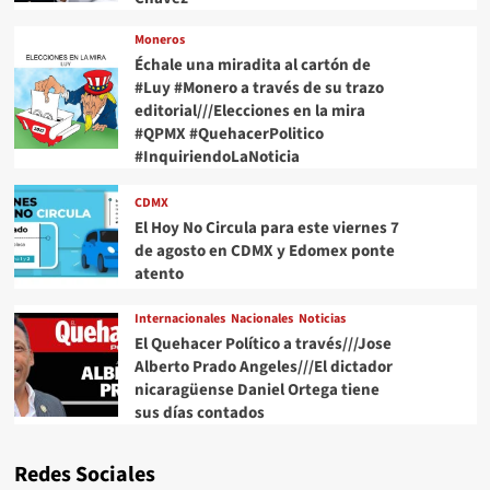
Moneros
Échale una miradita al cartón de
#Luy #Monero a través de su trazo
editorial///Elecciones en la mira
#QPMX #QuehacerPolitico
#InquiriendoLaNoticia
CDMX
El Hoy No Circula para este viernes 7
de agosto en CDMX y Edomex ponte
atento
Internacionales
Nacionales
Noticias
El Quehacer Político a través///Jose
Alberto Prado Angeles///El dictador
nicaragüense Daniel Ortega tiene
sus días contados
Redes Sociales