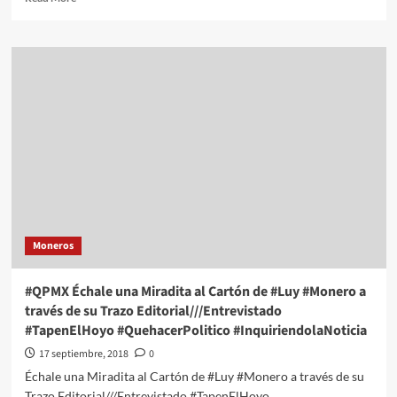
more
about
#QPMX
Échale
una
Miradita
al
Cartón
de
#Luy
#Monero
a
través
de
Moneros
su
Trazo
Editorial///Mucho
#QPMX Échale una Miradita al Cartón de #Luy #Monero a
“Ponch”
través de su Trazo Editorial///Entrevistado
#QuehacerPolitico
#TapenElHoyo #QuehacerPolitico #InquiriendolaNoticia
#InquiriendolaNoticia
17 septiembre, 2018
0
Échale una Miradita al Cartón de #Luy #Monero a través de su
Trazo Editorial///Entrevistado #TapenElHoyo