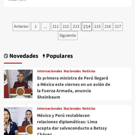
more
about
#QPMX
Échale
Paginación
Anterior
1
211
212
213
215
216
217
…
214
una
de
Miradita
Siguiente
al
entradas
Cartón
de
Novedades
Populares
#Luy
#Monero
a
Internacionales
Nacionales
Noticias
través
Ex primera ministra de Perú llegará
de
a México este viernes en un avión de
su
Trazo
la Fuerza Armada, anuncia
Editorial///Autoridades
Sheinbaum
#QuehacerPolitico
#InquiriendolaNoticia
Internacionales
Nacionales
Noticias
México y Perú restablecen
relaciones diplomáticas: Lima
acepta dar salvoconducto a Betssy
Chávez