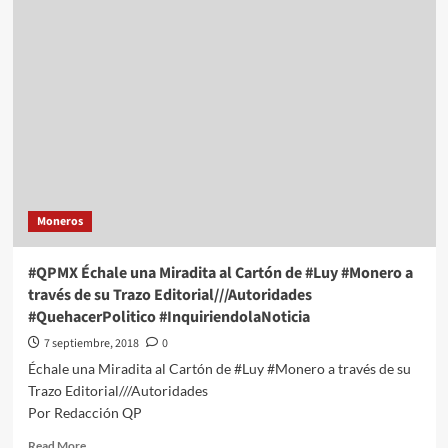
Échale
una
Miradita
al
Cartón
de
#Luy
#Monero
a
través
de
Moneros
su
Trazo
Editorial///Crimen
#QPMX Échale una Miradita al Cartón de #Luy #Monero a
tras
través de su Trazo Editorial///Autoridades
Crimen
#QuehacerPolitico #InquiriendolaNoticia
#QuehacerPolitico
#InquiriendolaNoticia
7 septiembre, 2018
0
Échale una Miradita al Cartón de #Luy #Monero a través de su
Trazo Editorial///Autoridades
Por Redacción QP
Read
Read More