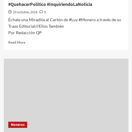
#QuehacerPolitico #InquiriendoLaNoticia
10 octubre, 2018
0
Échale una Miradita al Cartón de #Luy #Monero a través de su
Trazo Editorial///Ellos También
Por Redacción QP
Read
Read More
more
about
#QPMX
Échale
una
Miradita
al
Cartón
de
#Luy
#Monero
a
través
de
Moneros
su
Trazo