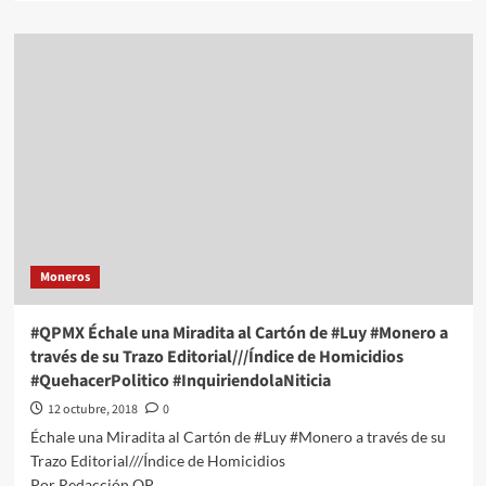
about
#QPMX
Échale
una
Miradita
al
Cartón
de
#Luy
#Monero
a
través
de
Moneros
su
Trazo
Editorial///Anhelos
#QPMX Échale una Miradita al Cartón de #Luy #Monero a
#QuehacerPolitico
través de su Trazo Editorial///Índice de Homicidios
#InquiriendoLaNoticia
#QuehacerPolitico #InquiriendolaNiticia
12 octubre, 2018
0
Échale una Miradita al Cartón de #Luy #Monero a través de su
Trazo Editorial///Índice de Homicidios
Por Redacción QP