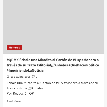
una
Miradita
al
Cartón
de
#Luy
#Monero
a
través
de
Moneros
su
Trazo
Editorial///Nuestros
#QPMX Échale una Miradita al Cartón de #Luy #Monero a
Niños
través de su Trazo Editorial///Anhelos #QuehacerPolitico
#QuehacerPolitico
#InquiriendoLaNoticia
#InquiriendoLaNoticia
13 octubre, 2018
0
Échale una Miradita al Cartón de #Luy #Monero a través de su
Trazo Editorial///Anhelos
Por Redacción QP
Read
Read More
more