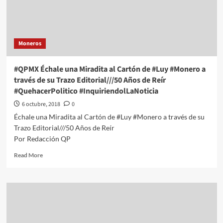
#Monero
a
través
de
Moneros
su
Trazo
Editorial///Micrófono
#QPMX Échale una Miradita al Cartón de #Luy #Monero a
#QuehacerPolitico
través de su Trazo Editorial///50 Años de Reír
#InquiriendoLaNoticia
#QuehacerPolitico #InquiriendolLaNoticia
6 octubre, 2018
0
Échale una Miradita al Cartón de #Luy #Monero a través de su
Trazo Editorial///50 Años de Reír
Por Redacción QP
Read
Read More
more
about
#QPMX
Échale
una
Miradita
al