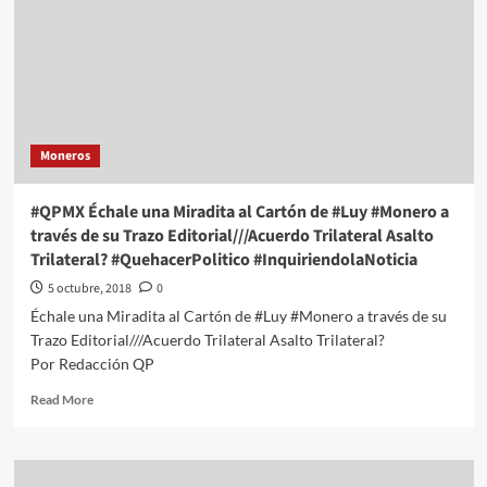
Cartón
de
#Luy
#Monero
a
través
de
Moneros
su
Trazo
Editorial///50
#QPMX Échale una Miradita al Cartón de #Luy #Monero a
Años
través de su Trazo Editorial///Acuerdo Trilateral Asalto
de
Trilateral? #QuehacerPolitico #InquiriendolaNoticia
Reír
#QuehacerPolitico
5 octubre, 2018
0
#InquiriendolLaNoticia
Échale una Miradita al Cartón de #Luy #Monero a través de su
Trazo Editorial///Acuerdo Trilateral Asalto Trilateral?
Por Redacción QP
Read
Read More
more
about
#QPMX
Échale