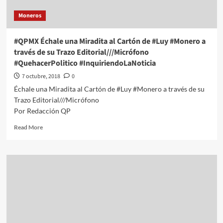
de
Moneros
su
Trazo
Editorial///Sexenio
#QPMX Échale una Miradita al Cartón de #Luy #Monero a
Conveniente
través de su Trazo Editorial///Micrófono
#QuehacerPolitico
#QuehacerPolitico #InquiriendoLaNoticia
#InquiriendolaNoticia
7 octubre, 2018
0
Échale una Miradita al Cartón de #Luy #Monero a través de su
Trazo Editorial///Micrófono
Por Redacción QP
Read
Read More
more
about
#QPMX
Échale
una
Miradita
al
Cartón
de
#Luy