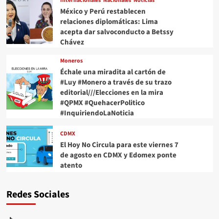
Internacionales
Nacionales
Noticias
México y Perú restablecen
relaciones diplomáticas: Lima
acepta dar salvoconducto a Betssy
Chávez
Moneros
Échale una miradita al cartón de
#Luy #Monero a través de su trazo
editorial///Elecciones en la mira
#QPMX #QuehacerPolitico
#InquiriendoLaNoticia
CDMX
El Hoy No Circula para este viernes 7
de agosto en CDMX y Edomex ponte
atento
Redes Sociales
TikTok