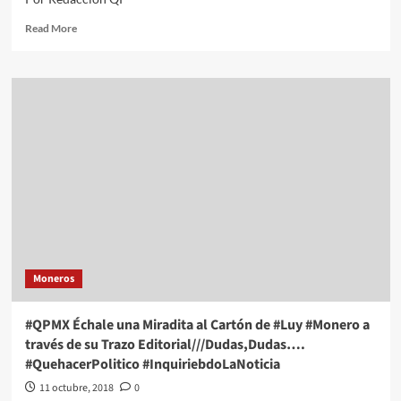
Read
Read More
more
about
#QPMX
Échale
una
Miradita
al
Cartón
de
#Luy
#Monero
a
través
de
Moneros
su
Trazo
Editorial///
#QPMX Échale una Miradita al Cartón de #Luy #Monero a
Índice
través de su Trazo Editorial///Dudas,Dudas….
de
#QuehacerPolitico #InquiriebdoLaNoticia
Homicidios
#QuehacerPolitico
11 octubre, 2018
0
#InquiriendolaNiticia