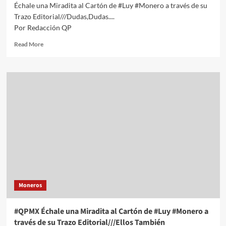
Échale una Miradita al Cartón de #Luy #Monero a través de su
Trazo Editorial///Dudas,Dudas....
Por Redacción QP
Read
Read More
more
about
#QPMX
Échale
una
Miradita
al
Cartón
de
#Luy
#Monero
a
través
de
Moneros
su
Trazo
Editorial///Dudas,Dudas….
#QPMX Échale una Miradita al Cartón de #Luy #Monero a
#QuehacerPolitico
través de su Trazo Editorial///Ellos También
#InquiriebdoLaNoticia