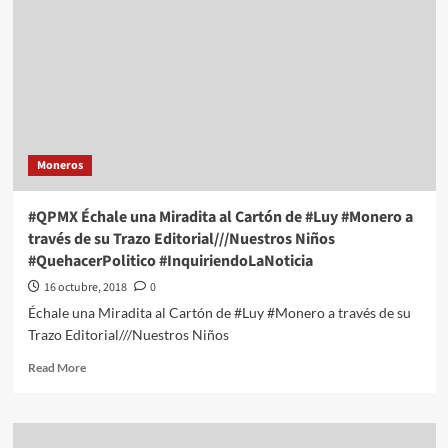
Moneros
#QPMX Échale una Miradita al Cartón de #Luy #Monero a
través de su Trazo Editorial///Nuestros Niños
#QuehacerPolitico #InquiriendoLaNoticia
16 octubre, 2018
0
Échale una Miradita al Cartón de #Luy #Monero a través de su
Trazo Editorial///Nuestros Niños
Read
Read More
more
about
#QPMX
Échale