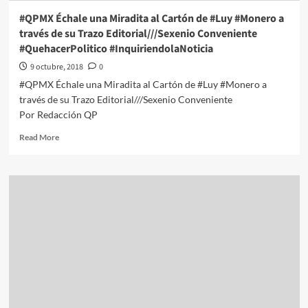
Editorial///Ellos
#QPMX Échale una Miradita al Cartón de #Luy #Monero a
También
través de su Trazo Editorial///Sexenio Conveniente
#QuehacerPolitico
#QuehacerPolitico #InquiriendolaNoticia
#InquiriendoLaNoticia
9 octubre, 2018
0
#QPMX Échale una Miradita al Cartón de #Luy #Monero a
través de su Trazo Editorial///Sexenio Conveniente
Por Redacción QP
Read
Read More
more
about
#QPMX
Échale
una
Miradita
al
Cartón
de
#Luy
#Monero
a
través