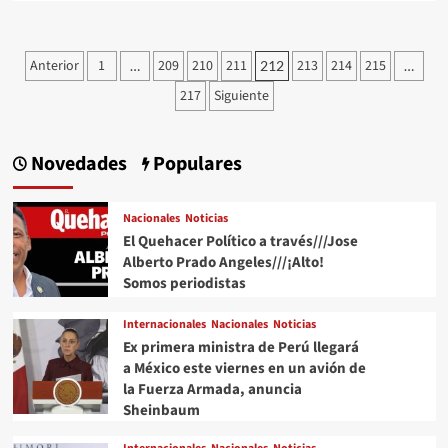
about
#QPMX
Échale
Paginación
Anterior
1
209
210
211
213
214
215
…
212
…
una
de
Miradita
217
Siguiente
al
entradas
Cartón
de
Novedades
Populares
#Luy
#Monero
a
Nacionales
Noticias
través
El Quehacer Político a través///Jose
de
su
Alberto Prado Angeles///¡Alto!
Trazo
Somos periodistas
Editorial///El
Acuerdo
Internacionales
Nacionales
Noticias
#QuehacerPolitico
Ex primera ministra de Perú llegará
#InquiriendoLaNoticia
a México este viernes en un avión de
la Fuerza Armada, anuncia
Sheinbaum