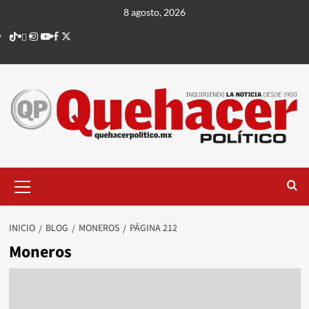
Saltar
8 agosto, 2026
al
TikTok
threads
Instagram
Youtube
Facebook
X
contenido
Menú
principal
INICIO
BLOG
MONEROS
PÁGINA 212
Moneros