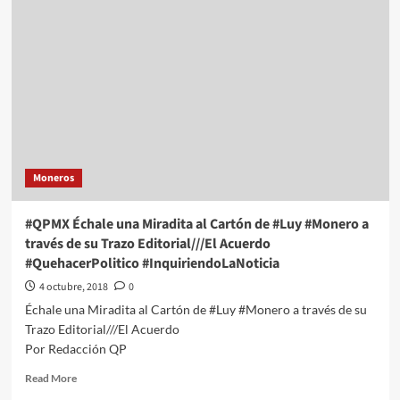
una
Miradita
al
Cartón
de
#Luy
#Monero
a
través
de
Moneros
su
Trazo
Editorial///Acuerdo
#QPMX Échale una Miradita al Cartón de #Luy #Monero a
Trilateral
través de su Trazo Editorial///El Acuerdo
Asalto
#QuehacerPolitico #InquiriendoLaNoticia
Trilateral?
#QuehacerPolitico
4 octubre, 2018
0
#InquiriendolaNoticia
Échale una Miradita al Cartón de #Luy #Monero a través de su
Trazo Editorial///El Acuerdo
Por Redacción QP
Read
Read More
more