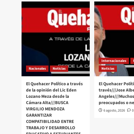
en
beneficio
de
más
trabajadores
Internacionales
Nacionales
Noticias
Noticias
El Quehacer Político a través
El Quehacer Políti
de la opinión del Lic Eden
través///Jose Alb
Lozano Meza desde la
Angeles///Muchos
Cámara Alta///BUSCA
preocupados o ne
VIRGILIO MENDOZA
6 agosto, 2026
0
GARANTIZAR
COMPATIBILIDAD ENTRE
TRABAJO Y DESARROLLO