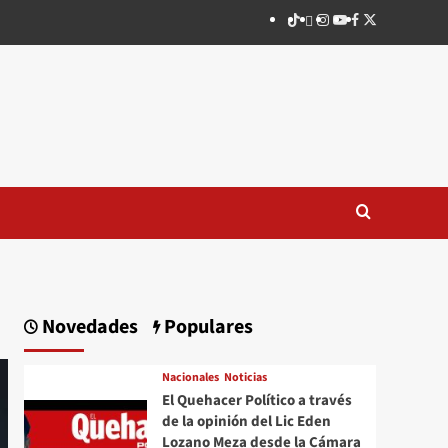
TikTok
threads
Instagram
Youtube
Facebook
X
Novedades
Populares
Nacionales
Noticias
El Quehacer Político a través
de la opinión del Lic Eden
Lozano Meza desde la Cámara