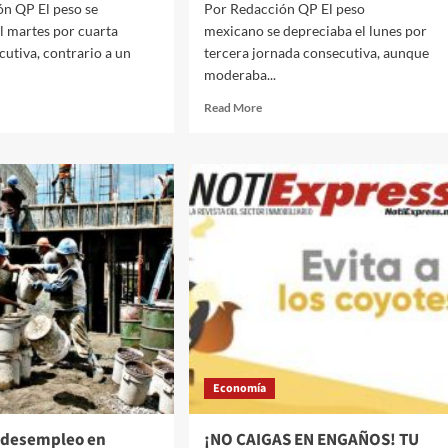
ón QP El peso se
Por Redacción QP El peso
l martes por cuarta
mexicano se depreciaba el lunes por
cutiva, contrario a un
tercera jornada consecutiva, aunque
moderaba...
d
Read
Read More
e
more
ut
about
Posible
o
recesión
iza
en
EU
46
hace
dades
temblar
al
ar
mercado
mexicano
io
y
el
peso
Economía
nada
cotiza
en
19.6876
e desempleo en
¡NO CAIGAS EN ENGAÑOS! TU
sa
unidades