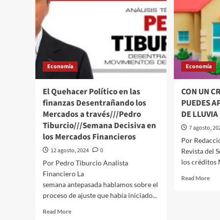
Economía
Economía
El Quehacer Político en las
CON UN C
finanzas Desentrañando los
PUEDES A
Mercados a través///Pedro
DE LLUVIA
Tiburcio///Semana Decisiva en
7 agosto, 20
los Mercados Financieros
Por Redacció
12 agosto, 2024
0
Revista del 
los créditos 
Por Pedro Tiburcio Analista
Financiero La
Rea
Read More
semana antepasada hablamos sobre el
mor
proceso de ajuste que había iniciado...
abo
CO
Read
Read More
UN
more