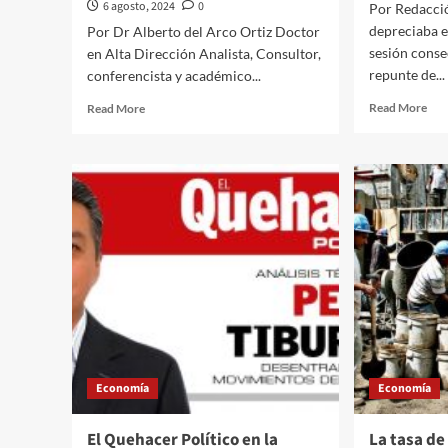
6 agosto, 2024
0
Por Redacci
depreciaba e
Por Dr Alberto del Arco Ortiz Doctor
sesión conse
en Alta Dirección Analista, Consultor,
repunte de...
conferencista y académico...
Rea
Read
Read More
Read More
mor
more
abo
about
El
El
pes
Quehacer
cot
Político
en
en
19.
la
uni
Economía
por
a
dól
través
al
de
inic
la
de
opinión///Dr
la
Alberto
Economía
Economía
jor
del
y
Arco
la
Ortiz///El
El Quehacer Político en la
La tasa d
bol
liderazgo