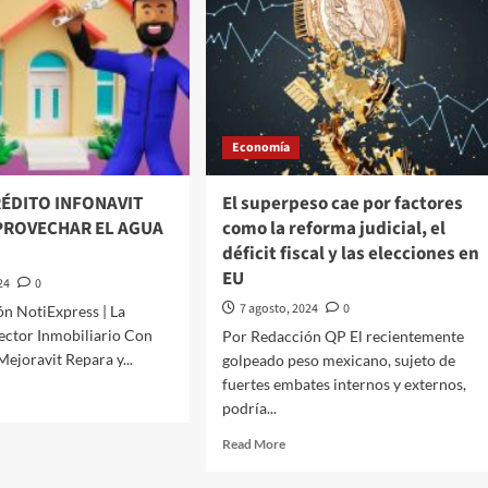
Economía
RÉDITO INFONAVIT
El superpeso cae por factores
PROVECHAR EL AGUA
como la reforma judicial, el
déficit fiscal y las elecciones en
EU
24
0
7 agosto, 2024
0
n NotiExpress | La
Sector Inmobiliario Con
Por Redacción QP El recientemente
Mejoravit Repara y...
golpeado peso mexicano, sujeto de
fuertes embates internos y externos,
d
podría...
e
ut
Read
Read More
N
more
about