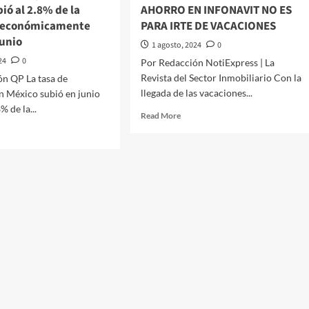
ió al 2.8% de la
AHORRO EN INFONAVIT NO ES
nza
por
n económicamente
PARA IRTE DE VACACIONES
dólar
junio
1 agosto, 2024
0
rtura
24
0
Por Redacción NotiExpress | La
Revista del Sector Inmobiliario Con la
ón QP La tasa de
llegada de las vacaciones...
n México subió en junio
% de la...
Read
Read More
more
d
about
e
¡NO
ut
CAIGAS
EN
a
ENGAÑOS!
TU
empleo
AHORRO
EN
ico
INFONAVIT
ió
NO
ES
%
PARA
IRTE