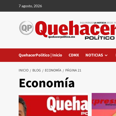
Saltar
7 agosto, 2026
al
contenido
QuehacerPolitico | Inicio
CDMX
NOTICIAS
INICIO
BLOG
ECONOMÍA
PÁGINA 21
Economía