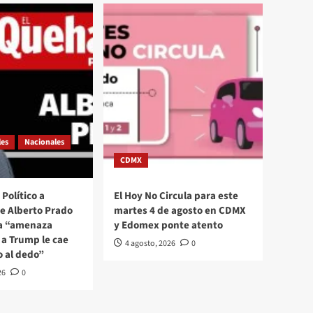
les
Nacionales
CDMX
Político a
El Hoy No Circula para este
se Alberto Prado
martes 4 de agosto en CDMX
La “amenaza
y Edomex ponte atento
a Trump le cae
4 agosto, 2026
0
o al dedo”
26
0