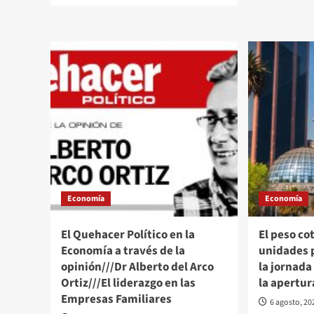
CR
about
IN
El
PU
Quehacer
AP
Político
EL
en
AG
las
DE
finanzas
LLU
Desentrañando
los
Mercados
a
través///Pedro
Tiburcio///Semana
Decisiva
Economía
Economía
en
los
Mercados
El Quehacer Político en la
El peso co
Financieros
Economía a través de la
unidades p
opinión///Dr Alberto del Arco
la jornada
Ortiz///El liderazgo en las
la apertur
Empresas Familiares
6 agosto, 20