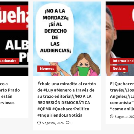
Nacionales
Internaciona
Moneros
Noticias
co a
Échale una miradita al cartón
El Quehacer 
erto Prado
de #Luy #Monero a través de
través///Jo
 están
su trazo editorial///NO A LA
Angeles///
rviosos
REGRESIÓN DEMOCRÁTICA
comunista” 
#QPMX #QuehacerPolitico
“como anill
#InquiriendoLaNoticia
5 agosto, 20
5 agosto, 2026
0