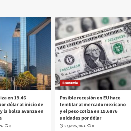
ÉDITO
El
FONAVIT
superpeso
EDES
cae
ROVECHAR
por
factores
UA
como
la
VIA
reforma
judicial,
el
déficit
fiscal
y
las
elecciones
Economía
en
EU
tiza en 19.46
Posible recesión en EU hace
or dólar al inicio de
temblar al mercado mexicano
 y la bolsa avanza en
y el peso cotiza en 19.6876
a
unidades por dólar
24
0
5 agosto, 2024
0