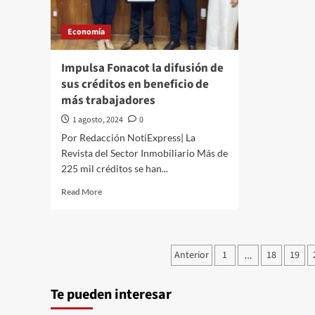
pob
través///Pedro
eco
Tiburcio///El
acti
Economía
Mercado
en
Mexicano
jun
se
Impulsa Fonacot la difusión de
Pone
sus créditos en beneficio de
Suculento
más trabajadores
1 agosto, 2024
0
Por Redacción NotiExpress| La
Revista del Sector Inmobiliario Más de
225 mil créditos se han...
Read
Read More
more
about
Impulsa
Fonacot
Paginación
Anterior
1
18
19
…
la
de
difusión
de
Te pueden interesar
entradas
sus
créditos