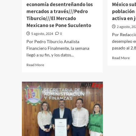
economía desentreñando los
México sub
ava
en
mercados a través///Pedro
població
en
las
la
Tiburcio///El Mercado
Empresas
activa en 
ape
Familiares
Mexicano se Pone Suculento
2 agosto, 20
5 agosto, 2024
0
Por Redacci
desempleo e
Por Pedro Tiburcio Analista
pasado al 2.8
Financiero Finalmente, la semana
llegó a su fin, y los datos...
Rea
Read More
mor
Read
Read More
abo
more
La
about
tas
El
de
Quehacer
des
Político
en
en
Méx
la
sub
economía
al
desentreñando
2.8
los
de
mercados
la
a