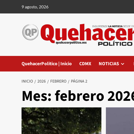
Saltar
9 agosto, 2026
al
contenido
QuehacerPolitico | Inicio
CDMX
NOTICIAS
INICIO
2026
FEBRERO
PÁGINA 2
Mes:
febrero 202