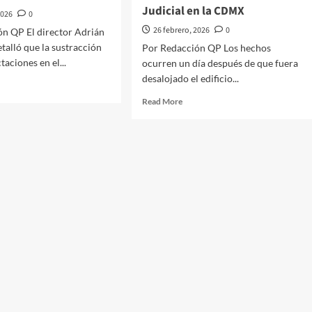
Judicial en la CDMX
2026
0
26 febrero, 2026
0
n QP El director Adrián
talló que la sustracción
Por Redacción QP Los hechos
aciones en el...
ocurren un día después de que fuera
desalojado el edificio...
d
e
Read
Read More
ut
more
ienen
about
Evacúan
tro
por
etos
presunta
amenaza
o
de
bomba
le
las
instalaciones
de
ea
Ciudad
Judicial
en
ro
la
CDMX