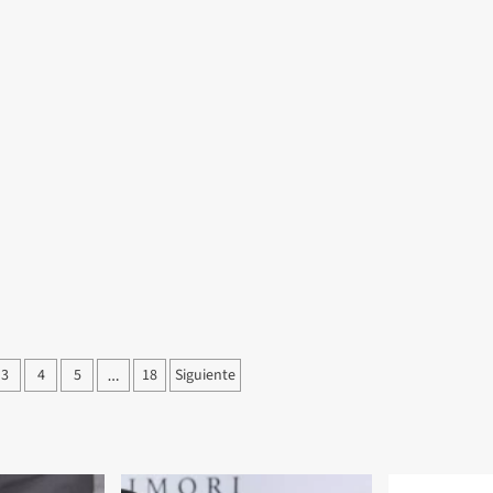
MX
n
3
4
5
18
Siguiente
…