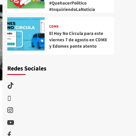
#QuehacerPolitico
#InquiriendoLaNoticia
CDMX
El Hoy No Circula para este
viernes 7 de agosto en CDMX
y Edomex ponte atento
Redes Sociales
TikTok
threads
Instagram
Youtube
Facebook