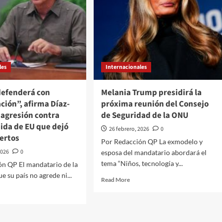
les
Internacionales
defenderá con
Melania Trump presidirá la
ción”, afirma Díaz-
próxima reunión del Consejo
 agresión contra
de Seguridad de la ONU
ida de EU que dejó
26 febrero, 2026
0
ertos
Por Redacción QP La exmodelo y
2026
0
esposa del mandatario abordará el
tema “Niños, tecnología y...
ón QP El mandatario de la
ue su país no agrede ni...
Read
Read More
more
d
about
e
Melania
ut
Trump
ba