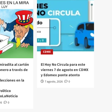
CDMX
miradita al cartón
El Hoy No Circula para este
nero a través de
viernes 7 de agosto en CDMX
y Edomex ponte atento
Elecciones en la
7 agosto, 2026
0
X
litico
oLaNoticia
26
0