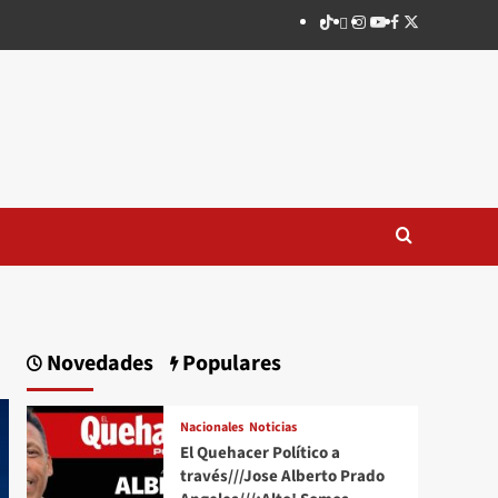
TikTok
threads
Instagram
Youtube
Facebook
X
Novedades
Populares
Nacionales
Noticias
El Quehacer Político a
través///Jose Alberto Prado