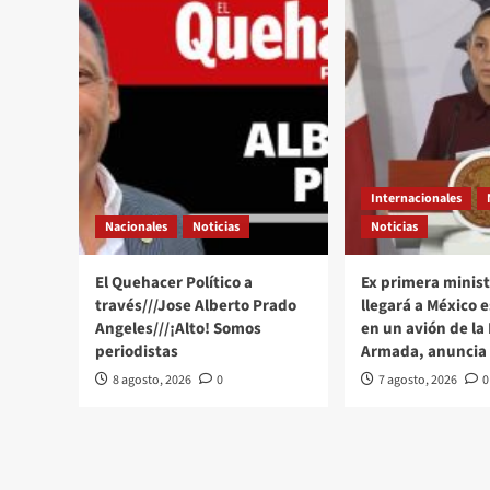
Infantino,
presidente
de
la
FIFA,
por
el
respaldo
frente
al
Internacionales
Mundial
Nacionales
Noticias
Noticias
El Quehacer Político a
Ex primera minist
través///Jose Alberto Prado
llegará a México 
Angeles///¡Alto! Somos
en un avión de la
periodistas
Armada, anuncia
8 agosto, 2026
0
7 agosto, 2026
0