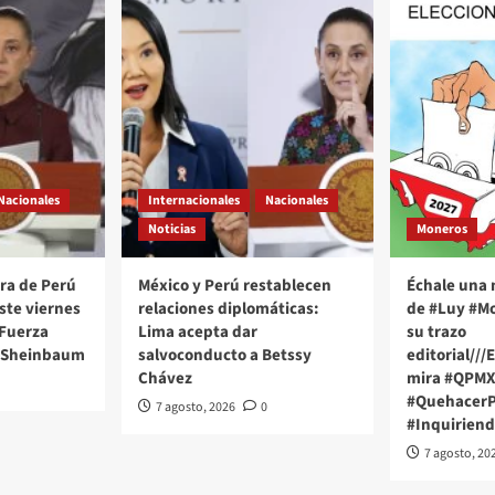
Nacionales
Internacionales
Nacionales
Noticias
Moneros
ra de Perú
México y Perú restablecen
Échale una 
este viernes
relaciones diplomáticas:
de #Luy #Mo
 Fuerza
Lima acepta dar
su trazo
 Sheinbaum
salvoconducto a Betssy
editorial///
Chávez
mira #QPM
#QuehacerPo
7 agosto, 2026
0
#Inquiriend
7 agosto, 20