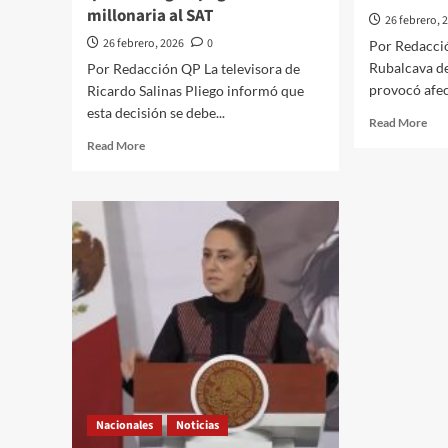
millonaria al SAT
26 febrero, 
26 febrero, 2026
0
Por Redacció
Rubalcava de
Por Redacción QP La televisora de
provocó afect
Ricardo Salinas Pliego informó que
esta decisión se debe...
Rea
Read More
mor
Read
Read More
abo
more
Det
about
a
TV
cua
Azteca
suj
anuncia
por
concurso
rob
mercantil
de
tras
cab
fallo
en
de
la
la
Lín
Corte
A
que
del
le
Met
Nacionales
Noticias
obliga
de
a