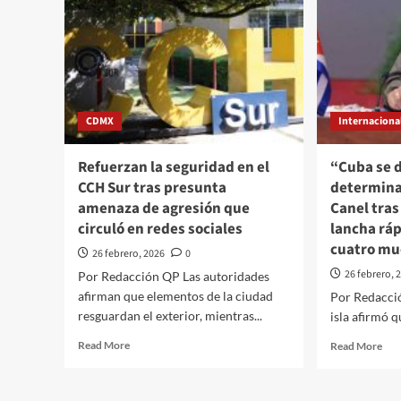
CDMX
Internaciona
Refuerzan la seguridad en el
“Cuba se 
CCH Sur tras presunta
determina
amenaza de agresión que
Canel tras
circuló en redes sociales
lancha ráp
cuatro mu
26 febrero, 2026
0
26 febrero, 
Por Redacción QP Las autoridades
afirman que elementos de la ciudad
Por Redacci
resguardan el exterior, mientras...
isla afirmó q
Read
Rea
Read More
Read More
more
mor
about
abo
Refuerzan
“Cu