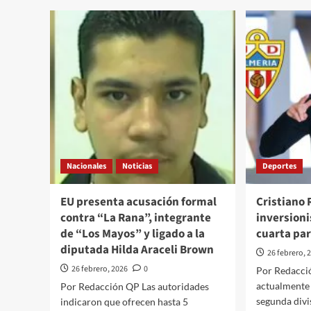
la
se
seguridad
def
en
con
el
det
CCH
afi
Sur
Día
tras
Can
presunta
tras
amenaza
agr
de
con
agresión
lan
que
ráp
Nacionales
circuló
Noticias
Deportes
de
en
EU
redes
que
EU presenta acusación formal
Cristiano 
sociales
dej
contra “La Rana”, integrante
inversion
cua
de “Los Mayos” y ligado a la
cuarta par
mue
diputada Hilda Araceli Brown
26 febrero, 
26 febrero, 2026
0
Por Redacci
actualmente e
Por Redacción QP Las autoridades
segunda divi
indicaron que ofrecen hasta 5