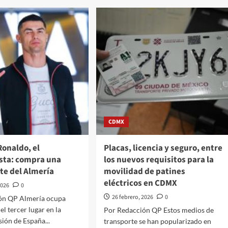
presidirá
la
enderá
próxima
reunión
erminación”,
del
rma
Consejo
z-
de
el
Seguridad
de
esión
la
tra
ONU
cha
ida
CDMX
Ronaldo, el
Placas, licencia y seguro, entre
ó
ista: compra una
los nuevos requisitos para la
tro
te del Almería
movilidad de patines
rtos
eléctricos en CDMX
2026
0
26 febrero, 2026
0
ón QP Almería ocupa
l tercer lugar en la
Por Redacción QP Estos medios de
sión de España...
transporte se han popularizado en