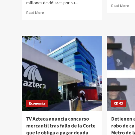
millones de dólares por su...
Rea
Read More
mor
Read
Read More
abo
more
Cri
about
Ron
EU
el
presenta
inve
acusación
com
formal
una
contra
cua
“La
par
Rana”,
del
integrante
Alm
de
“Los
Mayos”
y
ligado
Economía
a
CDMX
la
diputada
TV Azteca anuncia concurso
Detienen a
Hilda
mercantil tras fallo de la Corte
robo de ca
Araceli
que le obliga a pagar deuda
Metro de 
Brown