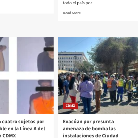
todo el país por...
d
e
Read
Read More
ut
more
stiano
about
aldo,
Placas,
licencia
rsionista:
y
pra
seguro,
entre
rta
los
te
nuevos
requisitos
ería
para
la
movilidad
de
patines
CDMX
eléctricos
en
CDMX
 cuatro sujetos por
Evacúan por presunta
ble en la Línea A del
amenaza de bomba las
la CDMX
instalaciones de Ciudad