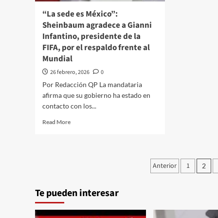
la
pagar
“La sede es México”:
CD
deuda
Sheinbaum agradece a Gianni
millonaria
Infantino, presidente de la
al
FIFA, por el respaldo frente al
SAT
Mundial
26 febrero, 2026
0
Por Redacción QP La mandataria
afirma que su gobierno ha estado en
contacto con los...
Read
Read More
more
about
“La
sede
Paginació
Anterior
1
2
es
de
México”:
Sheinbaum
Te pueden interesar
entradas
agradece
a
Gianni