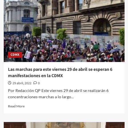
una
miradita
al
cartón
de
#Luy
#Monero
a
través
de
CDMX
du
trazo
editorial///El
Las marchas para este viernes 29 de abril se esperan 6
verdadero
manifestaciones en la CDMX
crecimiento
#quehacerpolitico
29 abril, 2022
0
#inquiriendolanoticia
Por Redacción QP Este viernes 29 de abril se realizarán 6
concentraciones-marchas a lo largo...
Read
Read More
more
about
Las
marchas