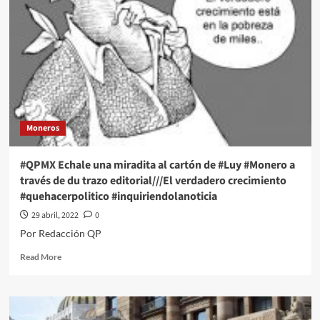
Moneros
#QPMX Echale una miradita al cartón de #Luy #Monero a
través de du trazo editorial///El verdadero crecimiento
#quehacerpolitico #inquiriendolanoticia
29 abril, 2022
0
Por Redacción QP
Read
Read More
more
about
#QPMX
Echale