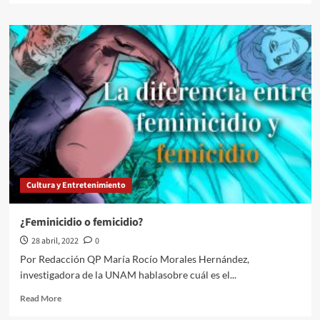
about
Internacionales///Carolina
Alonso
Romei///El
presidente
estadounidense, Joe Biden,
solicitó
formalmente
al Congreso
de
EE.UU. 33
mil
millones
Cultura y Entretenimiento
de
dólares
en ayuda
¿Feminicidio o femicidio?
adicional a Ucrania
28 abril, 2022
0
Por Redacción QP María Rocío Morales Hernández,
investigadora de la UNAM hablasobre cuál es el...
Read
Read More
more