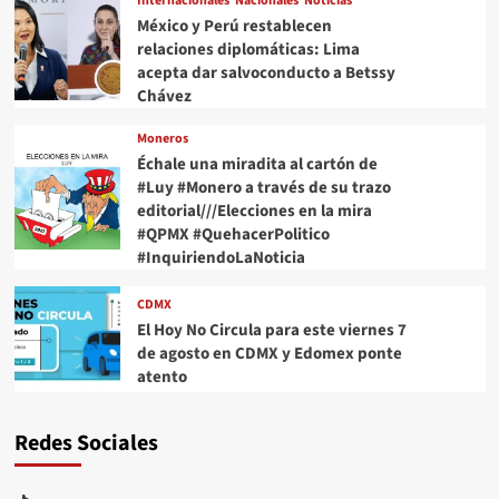
Internacionales
Nacionales
Noticias
México y Perú restablecen
relaciones diplomáticas: Lima
acepta dar salvoconducto a Betssy
Chávez
Moneros
Échale una miradita al cartón de
#Luy #Monero a través de su trazo
editorial///Elecciones en la mira
#QPMX #QuehacerPolitico
#InquiriendoLaNoticia
CDMX
El Hoy No Circula para este viernes 7
de agosto en CDMX y Edomex ponte
atento
Redes Sociales
TikTok