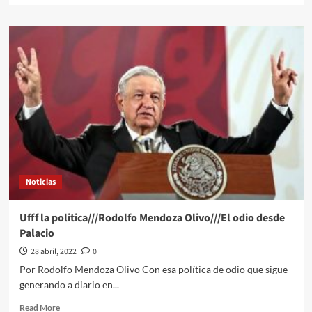
about
La autosuficiencia,
el
ahorro
y
la
sustentabilidad en
el
sector
de
la
construcción
e
Noticias
inmobiliario
Ufff la politica///Rodolfo Mendoza Olivo///El odio desde
Palacio
28 abril, 2022
0
Por Rodolfo Mendoza Olivo Con esa política de odio que sigue
generando a diario en...
Read
Read More