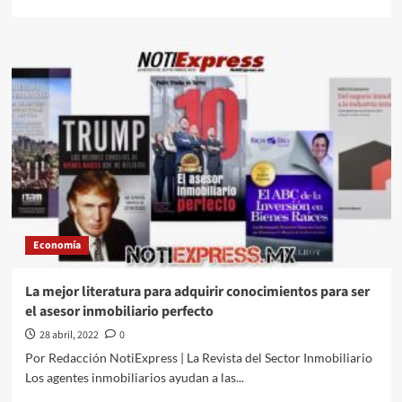
more
about
Ufff
la
politica///Rodolfo
Mendoza
Olivo///El
odio
desde
Palacio
Economía
La mejor literatura para adquirir conocimientos para ser
el asesor inmobiliario perfecto
28 abril, 2022
0
Por Redacción NotiExpress | La Revista del Sector Inmobiliario
Los agentes inmobiliarios ayudan a las...