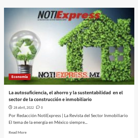
about
¿Feminicidio
o
femicidio?
Economía
La autosuficiencia, el ahorro y la sustentabilidad en el
sector de la construcción e inmobiliario
28 abril, 2022
0
Por Redacción NotiExpress | La Revista del Sector Inmobiliario
El tema de la energía en México siempre...
Read
Read More
more