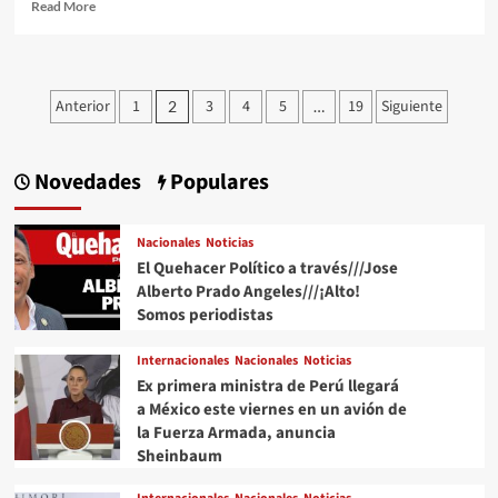
Read
Read More
more
about
La
mejor
Paginación
Anterior
1
3
4
5
19
Siguiente
2
…
literatura
de
para
adquirir
entradas
conocimientos
Novedades
Populares
para
ser
el
Nacionales
Noticias
asesor
El Quehacer Político a través///Jose
inmobiliario
Alberto Prado Angeles///¡Alto!
perfecto
Somos periodistas
Internacionales
Nacionales
Noticias
Ex primera ministra de Perú llegará
a México este viernes en un avión de
la Fuerza Armada, anuncia
Sheinbaum