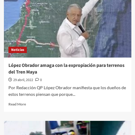
Noticias
López Obrador amaga con la expropiación para terrenos
del Tren Maya
29 abril, 2022
0
Por Redacción QP López Obrador manifiesta que los dueños de
estos terrenos piensan que porque...
Read
Read More
more
about
López
Obrador
amaga