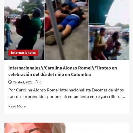
con
la
expropiación
para
terrenos
del
Tren
Maya
Internacionales
Internacionales///Carolina Alonso Romei///Tiroteo en
celebración del día del niño en Colombia
29 abril, 2022
0
Por Carolina Alonso Romei Internacionalista Decenas de niños
fueron sorprendidos por un enfrentamiento entre guerrilleros...
Read
Read More
more
about
Internacionales///Carolina
Alonso