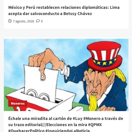
México y Perú restablecen relaciones diplomáticas: Lima
acepta dar salvoconducto a Betssy Chávez
7 agosto, 2026
0
Moneros
Échale una miradita al cartón de #Luy #Monero a través de
su trazo editorial///Elecciones en la mira #QPMX
#QuehacerPolitico #InquiriendoLaNoticia