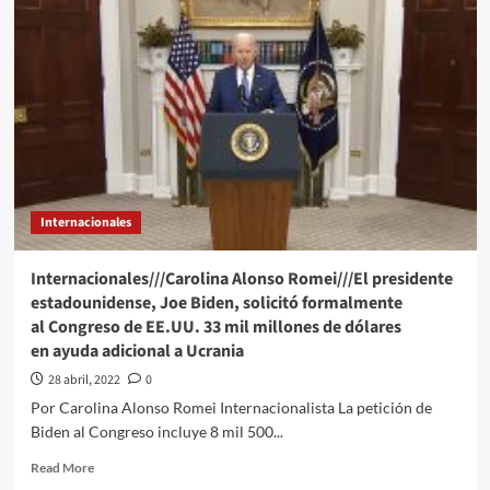
para
este
viernes
29
de
abril
se
esperan
6
manifestaciones
Internacionales
en
la
CDMX
Internacionales///Carolina Alonso Romei///El presidente
estadounidense, Joe Biden, solicitó formalmente
al Congreso de EE.UU. 33 mil millones de dólares
en ayuda adicional a Ucrania
28 abril, 2022
0
Por Carolina Alonso Romei Internacionalista La petición de
Biden al Congreso incluye 8 mil 500...
Read
Read More
more