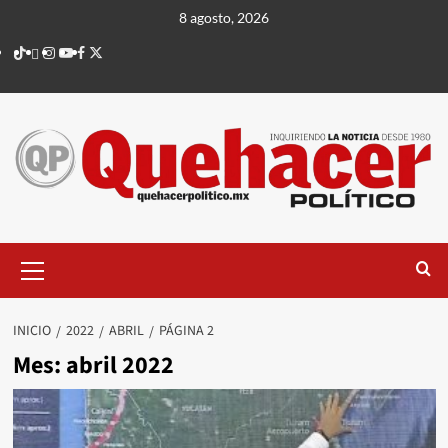
Saltar
8 agosto, 2026
al
TikTok
threads
Instagram
Youtube
Facebook
X
contenido
Menú
principal
INICIO
2022
ABRIL
PÁGINA 2
Mes:
abril 2022