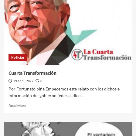
Romei///Tiroteo
en
celebración
del
día
del
niño
en
Colombia
Noticias
Cuarta Transformación
29 abril, 2022
0
Por Fortunato piña Empecemos este relato con los dichos e
información del gobierno federal, dice...
Read
Read More
more
about
Cuarta
Transformación