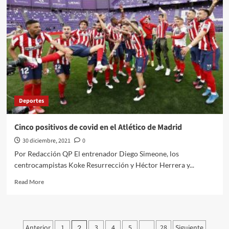
mexicanos
planean
reducir
gastos
Deportes
Cinco positivos de covid en el Atlético de Madrid
30 diciembre, 2021
0
Por Redacción QP El entrenador Diego Simeone, los
centrocampistas Koke Resurrección y Héctor Herrera y...
Read
Read More
more
about
Cinco
positivos
Paginación
Anterior
1
3
4
5
28
Siguiente
2
…
de