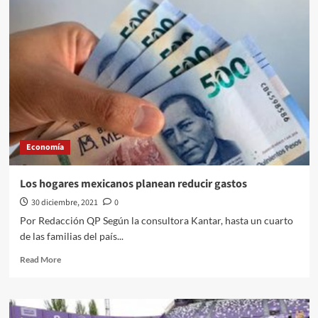
para
el
2022
de
series
y
películas
para
enero
en
Netflix
Economía
preparate
Los hogares mexicanos planean reducir gastos
30 diciembre, 2021
0
Por Redacción QP Según la consultora Kantar, hasta un cuarto
de las familias del país...
Read
Read More
more
about
Los
hogares