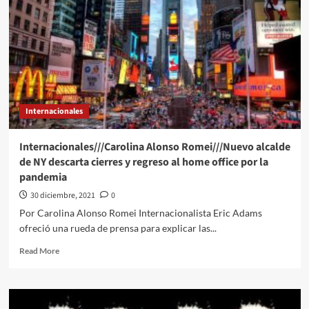
por
ómicron
podría
crear
inmunidad
contra
delta,
según
Internacionales
estudio
Internacionales///Carolina Alonso Romei///Nuevo alcalde
de NY descarta cierres y regreso al home office por la
pandemia
30 diciembre, 2021
0
Por Carolina Alonso Romei Internacionalista Eric Adams
ofreció una rueda de prensa para explicar las...
Read
Read More
more
about
Internacionales///Carolina
Alonso