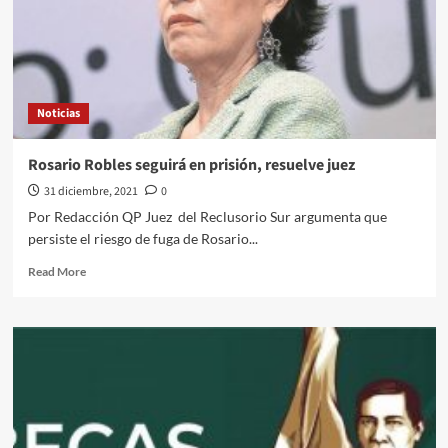
coronavirus
en
la
Ciudad
de
México
Noticias
Rosario Robles seguirá en prisión, resuelve juez
31 diciembre, 2021
0
Por Redacción QP Juez del Reclusorio Sur argumenta que
persiste el riesgo de fuga de Rosario...
Read
Read More
more
about
Rosario
Robles
seguirá
en
prisión,
resuelve
juez