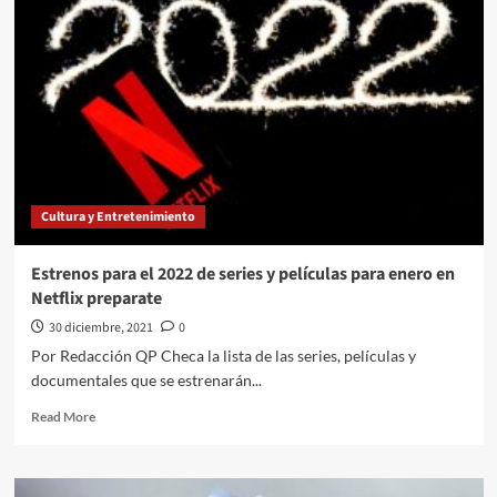
Romei///Nuevo
alcalde
de
NY
descarta
cierres
y
regreso
al
home
Cultura y Entretenimiento
office
por
la
Estrenos para el 2022 de series y películas para enero en
pandemia
Netflix preparate
30 diciembre, 2021
0
Por Redacción QP Checa la lista de las series, películas y
documentales que se estrenarán...
Read
Read More
more
about
Estrenos