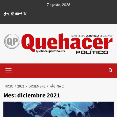
Saltar
7 agosto, 2026
al
TikTok
threads
Instagram
Youtube
Facebook
X
contenido
Menú
principal
INICIO
2021
DICIEMBRE
PÁGINA 2
Mes:
diciembre 2021