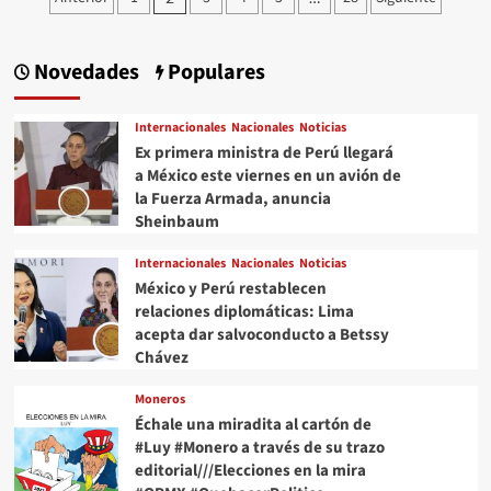
de
covid
en
entradas
el
Novedades
Populares
Atlético
de
Madrid
Internacionales
Nacionales
Noticias
Ex primera ministra de Perú llegará
a México este viernes en un avión de
la Fuerza Armada, anuncia
Sheinbaum
Internacionales
Nacionales
Noticias
México y Perú restablecen
relaciones diplomáticas: Lima
acepta dar salvoconducto a Betssy
Chávez
Moneros
Échale una miradita al cartón de
#Luy #Monero a través de su trazo
editorial///Elecciones en la mira