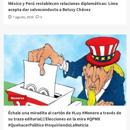
México y Perú restablecen relaciones diplomáticas: Lima
acepta dar salvoconducto a Betssy Chávez
7 agosto, 2026
0
Moneros
Échale una miradita al cartón de #Luy #Monero a través de
su trazo editorial///Elecciones en la mira #QPMX
#QuehacerPolitico #InquiriendoLaNoticia