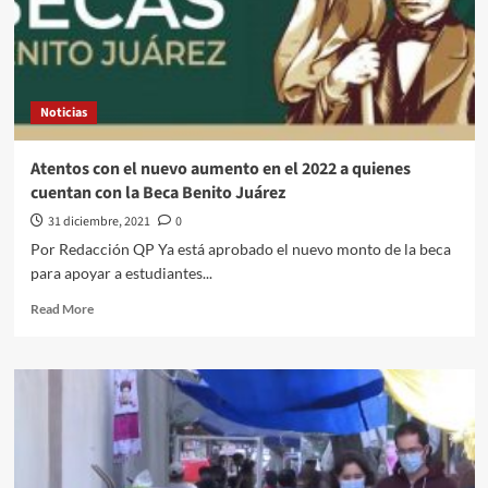
Noticias
Atentos con el nuevo aumento en el 2022 a quienes
cuentan con la Beca Benito Juárez
31 diciembre, 2021
0
Por Redacción QP Ya está aprobado el nuevo monto de la beca
para apoyar a estudiantes...
Read
Read More
more
about
Atentos
con
el
nuevo
aumento
en