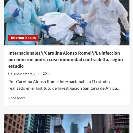
de
casos
confirmados
desde
septiembre
Internacionales
Internacionales///Carolina Alonso Romei///La infección
por ómicron podría crear inmunidad contra delta, según
estudio
30 diciembre, 2021
0
Por Carolina Alonso Romei Internacionalista El estudio
realizado en el Instituto de Investigación Sanitaria de África,...
Read
Read More
more
about
Internacionales///Carolina
Alonso
Romei///La
infección