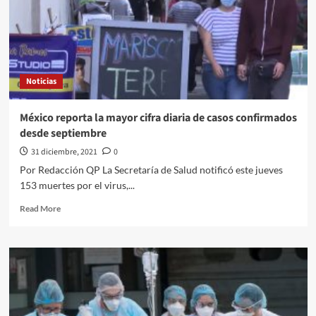
el
2022
a
quienes
cuentan
con
Noticias
la
Beca
Benito
México reporta la mayor cifra diaria de casos confirmados
Juárez
desde septiembre
31 diciembre, 2021
0
Por Redacción QP La Secretaría de Salud notificó este jueves
153 muertes por el virus,...
Read
Read More
more
about
México
reporta
la
mayor
cifra
diaria