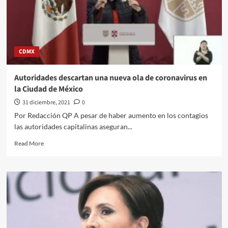
CDMX
Autoridades descartan una nueva ola de coronavirus en
la Ciudad de México
31 diciembre, 2021
0
Por Redacción QP A pesar de haber aumento en los contagios
las autoridades capitalinas aseguran...
Read
Read More
more
about
Autoridades
descartan
una
nueva
ola
de