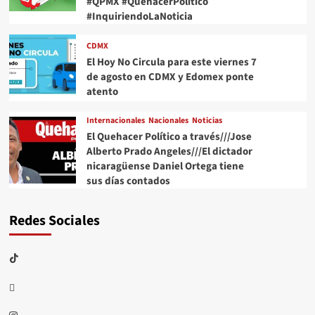
#QPMX #QuehacerPolitico
#InquiriendoLaNoticia
CDMX
El Hoy No Circula para este viernes 7
de agosto en CDMX y Edomex ponte
atento
Internacionales
Nacionales
Noticias
El Quehacer Político a través///Jose
Alberto Prado Angeles///El dictador
nicaragüense Daniel Ortega tiene
sus días contados
Redes Sociales
TikTok
threads
Instagram