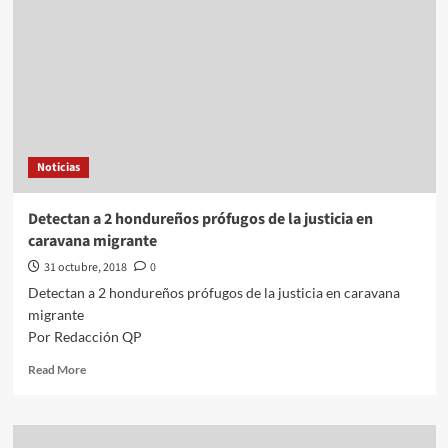
alcaldía
de
Monterrey
Noticias
Detectan a 2 hondureños prófugos de la justicia en
caravana migrante
31 octubre, 2018
0
Detectan a 2 hondureños prófugos de la justicia en caravana
migrante
Por Redacción QP
Read
Read More
more
about
Detectan
a