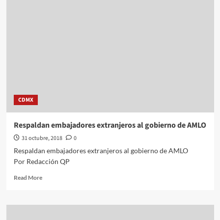
presentación
de
estrategia
de
seguridad
CDMX
Respaldan embajadores extranjeros al gobierno de AMLO
31 octubre, 2018
0
Respaldan embajadores extranjeros al gobierno de AMLO
Por Redacción QP
Read
Read More
more
about
Respaldan
embajadores