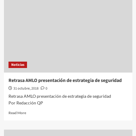
Sheinbaum
ordenamiento
de
Cetram
Pantitlán
para
2020
Noticias
Retrasa AMLO presentación de estrategia de seguridad
31 octubre, 2018
0
Retrasa AMLO presentación de estrategia de seguridad
Por Redacción QP
Read
Read More
more
about
Retrasa
AMLO