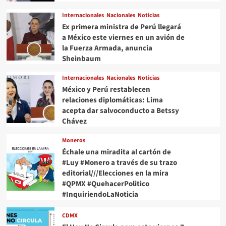
desde
Internacionales
Nacionales
Noticias
octubre
de
Ex primera ministra de Perú llegará
2024
a México este viernes en un avión de
la Fuerza Armada, anuncia
Sheinbaum
Internacionales
Nacionales
Noticias
México y Perú restablecen
relaciones diplomáticas: Lima
acepta dar salvoconducto a Betssy
Chávez
Moneros
Échale una miradita al cartón de
#Luy #Monero a través de su trazo
editorial///Elecciones en la mira
#QPMX #QuehacerPolitico
#InquiriendoLaNoticia
CDMX