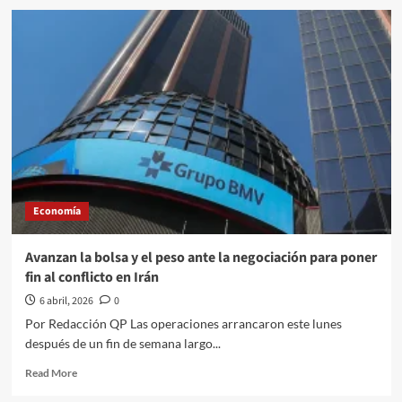
La
inversión
fija
en
México
suma
16
meses
en
descenso:
cae
3.3%
Economía
interanual
en
enero
Avanzan la bolsa y el peso ante la negociación para poner
fin al conflicto en Irán
6 abril, 2026
0
Por Redacción QP Las operaciones arrancaron este lunes
después de un fin de semana largo...
Read
Read More
more