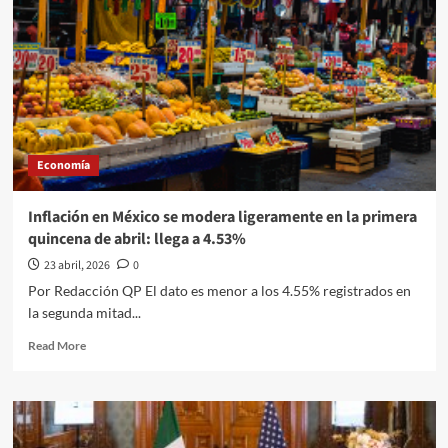
Economía
Inflación en México se modera ligeramente en la primera
quincena de abril: llega a 4.53%
23 abril, 2026
0
Por Redacción QP El dato es menor a los 4.55% registrados en
la segunda mitad...
Read
Read More
more
about
Inflación
en
México