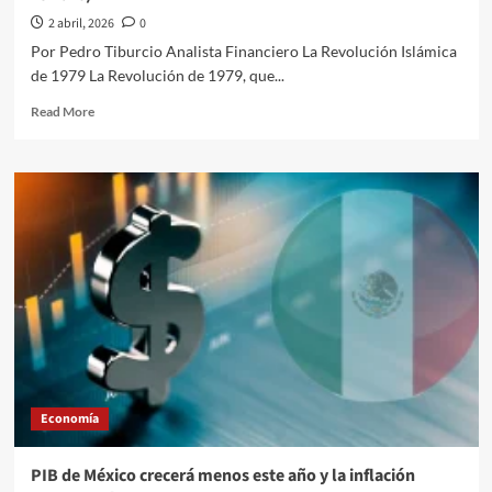
catalizador
2 abril, 2026
0
de
Por Pedro Tiburcio Analista Financiero La Revolución Islámica
ecosistemas
de 1979 La Revolución de 1979, que...
de
innovación
Read
Read More
para
more
el
about
desarrollo
El
económico
Quehacer
de
Político
México
en
las
Finanzas
Desentrañando
los
Movimientos
del
Mercado
a
Economía
través
de
la
PIB de México crecerá menos este año y la inflación
opinión///Pedro