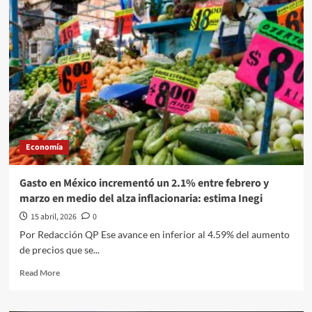
se
reúne
con
representante
comercial
de
EU
para
hablar
sobre
el
Economía
T-
MEC;
“seguimos
Gasto en México incrementó un 2.1% entre febrero y
avanzando
marzo en medio del alza inflacionaria: estima Inegi
positivamente”,
afirma
15 abril, 2026
0
Por Redacción QP Ese avance en inferior al 4.59% del aumento
de precios que se...
Read
Read More
more
about
Gasto