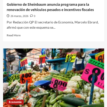
especialistas
Gobierno de Sheinbaum anuncia programa para la
del
renovación de vehículos pesados e incentivos fiscales
sector
privado
26 marzo, 2026
0
Por Redacción QP El secretario de Economía, Marcelo Ebrard,
afirmó que con este esquema se...
Read
Read More
more
about
Gobierno
de
Sheinbaum
anuncia
programa
para
la
renovación
de
vehículos
pesados
e
Economía
incentivos