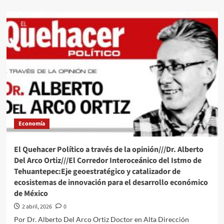
about
Avanzan
la
bolsa
y
el
peso
ante
la
negociación
para
poner
fin
Economía
al
conflicto
en
El Quehacer Político a través de la opinión///Dr. Alberto
Irán
Del Arco Ortiz///El Corredor Interoceánico del Istmo de
Tehuantepec:Eje geoestratégico y catalizador de
ecosistemas de innovación para el desarrollo económico
de México
2 abril, 2026
0
Por Dr. Alberto Del Arco Ortiz Doctor en Alta Dirección