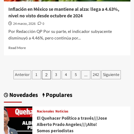
fiscales
Inflación en México se mantiene al alza: llega a 4.63%,
nivel no visto desde octubre de 2024
24 marzo, 2026
0
Por Redacción QP Por su parte, el indicador subyacente
disminuyó a 4.46%, pero continúa por...
Read
Read More
more
about
Inflación
en
Paginación
Anterior
1
3
4
5
242
Siguiente
2
…
México
de
se
mantiene
entradas
al
Novedades
Populares
alza:
llega
a
Nacionales
Noticias
4.63%,
El Quehacer Político a través///Jose
nivel
Alberto Prado Angeles///¡Alto!
no
Somos periodistas
visto