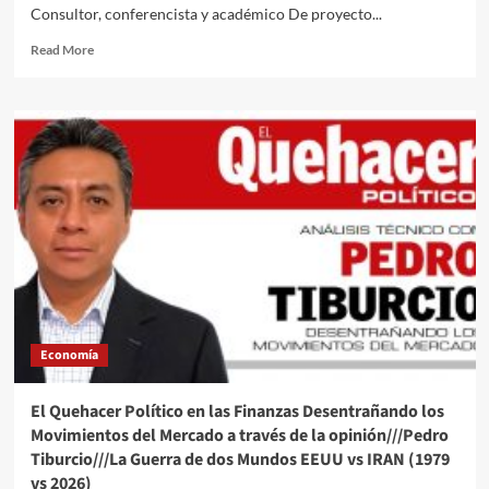
Consultor, conferencista y académico De proyecto...
Read
Read More
more
about
El
Quehacer
Político
a
través
de
la
opinión///Dr.
Alberto
Del Arco
Ortiz///El
Corredor
Economía
Interoceánico
del
Istmo
El Quehacer Político en las Finanzas Desentrañando los
de
Movimientos del Mercado a través de la opinión///Pedro
Tehuantepec:Eje
Tiburcio///La Guerra de dos Mundos EEUU vs IRAN (1979
geoestratégico
vs 2026)
y