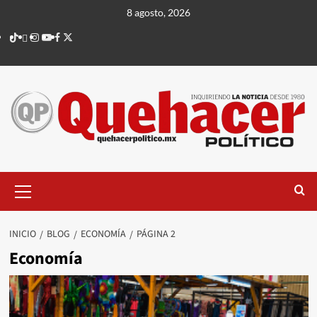
Saltar
8 agosto, 2026
al
TikTok
threads
Instagram
Youtube
Facebook
X
contenido
Menú
principal
INICIO
BLOG
ECONOMÍA
PÁGINA 2
Economía