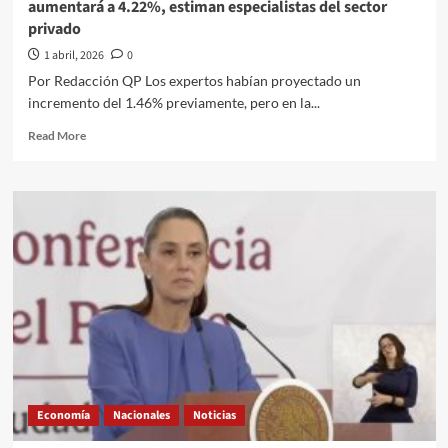
aumentará a 4.22%, estiman especialistas del sector
Tiburcio///La
privado
Guerra
de
1 abril, 2026
0
dos
Por Redacción QP Los expertos habían proyectado un
Mundos
incremento del 1.46% previamente, pero en la...
EEUU
vs
Read
Read More
IRAN
more
(1979
about
vs
PIB
2026)
de
México
crecerá
menos
este
año
y
la
inflación
aumentará
a
Economía
Nacionales
Noticias
4.22%,
estiman