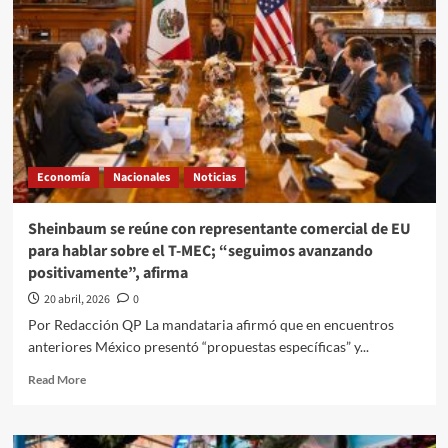
se
modera
ligeramente
en
la
primera
quincena
de
abril:
Economía
Nacionales
Noticias
llega
a
4.53%
Sheinbaum se reúne con representante comercial de EU
para hablar sobre el T-MEC; “seguimos avanzando
positivamente”, afirma
20 abril, 2026
0
Por Redacción QP La mandataria afirmó que en encuentros
anteriores México presentó “propuestas específicas” y...
Read
Read More
more
about
Sheinbaum