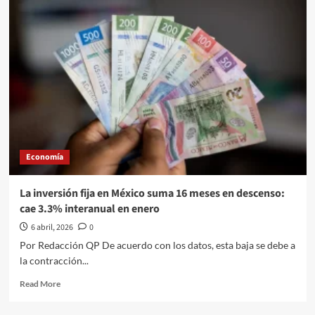
en
México
incrementó
un
2.1%
entre
febrero
y
marzo
en
medio
Economía
del
alza
inflacionaria:
La inversión fija en México suma 16 meses en descenso:
estima
cae 3.3% interanual en enero
Inegi
6 abril, 2026
0
Por Redacción QP De acuerdo con los datos, esta baja se debe a
la contracción...
Read
Read More
more
about