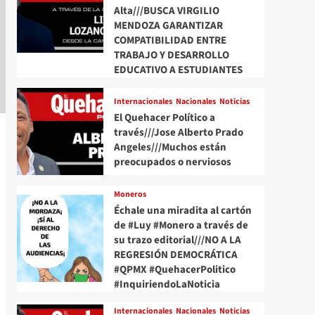
Alta///BUSCA VIRGILIO
MENDOZA GARANTIZAR
COMPATIBILIDAD ENTRE
TRABAJO Y DESARROLLO
EDUCATIVO A ESTUDIANTES
Internacionales
Nacionales
Noticias
El Quehacer Político a
través///Jose Alberto Prado
Angeles///Muchos están
preocupados o nerviosos
Moneros
Échale una miradita al cartón
de #Luy #Monero a través de
su trazo editorial///NO A LA
REGRESIÓN DEMOCRÁTICA
#QPMX #QuehacerPolitico
#InquiriendoLaNoticia
Internacionales
Nacionales
Noticias