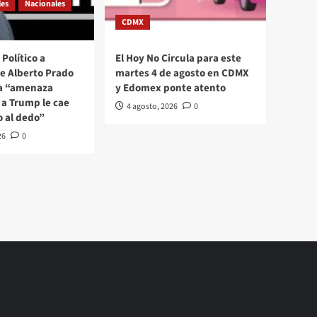
les
Nacionales
CDMX
Político a
El Hoy No Circula para este
se Alberto Prado
martes 4 de agosto en CDMX
La “amenaza
y Edomex ponte atento
a Trump le cae
4 agosto, 2026
0
o al dedo”
26
0