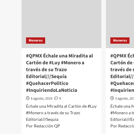
Moneros
Moneros
#QPMX Échale una Miradita al
#QPMX Éch
Cartón de #Luy #Monero a
Cartón de
través de su Trazo
través de 
Editorial///Sequía
Editorial/
#QuehacerPolitico
#Quehacer
#InquiriendoLaNoticia
#Inquirie
6 agosto, 2019
0
3 agosto, 20
Échale una Miradita al Cartón de #Luy
Échale una M
#Monero a través de su Trazo
#Monero a tr
Editorial///Sequía
Editorial///
Por Redacción QP
Por Redacci