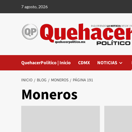
Saltar
7 agosto, 2026
al
contenido
QuehacerPolitico | Inicio
CDMX
NOTICIAS
INICIO
BLOG
MONEROS
PÁGINA 191
Moneros