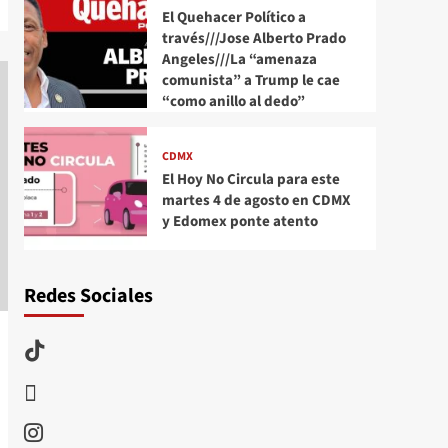
El Quehacer Político a
través///Jose Alberto Prado
Angeles///La “amenaza
comunista” a Trump le cae
“como anillo al dedo”
CDMX
El Hoy No Circula para este
martes 4 de agosto en CDMX
y Edomex ponte atento
Redes Sociales
TikTok
threads
Instagram