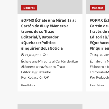
Edit
Trazo
País
Editorial///Ley
Moneros
Moneros
Ho
Garrote
#Qu
#QuehacerPolitico
#QPMX Échale una Miradita al
#QPMX Éch
#In
#InquiriendoLaNoticia
Cartón de #Luy #Monero a
Cartón de
través de su Trazo
través de 
Editorial///Bateador
Editorial/
#QuehacerPolitico
#Quehacer
#InquiriendoLaNoticia
#Inquirie
29 julio, 2019
0
28 julio, 201
Échale una Miradita al Cartón de #Luy
Échale una M
#Monero a través de su Trazo
#Monero a tr
Editorial///Bateador
Editorial///M
Por Redacción QP
Por Redacci
Read
Rea
Read More
Read More
more
mor
about
abo
#QPMX
#Q
Échale
Éch
una
una