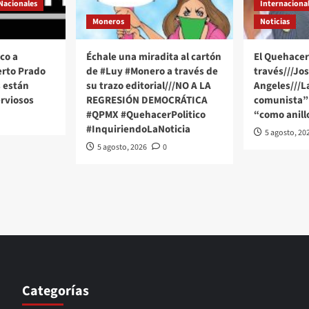
Nacionales
Internaciona
Moneros
Noticias
co a
Échale una miradita al cartón
El Quehacer 
erto Prado
de #Luy #Monero a través de
través///Jo
 están
su trazo editorial///NO A LA
Angeles///
rviosos
REGRESIÓN DEMOCRÁTICA
comunista” 
#QPMX #QuehacerPolitico
“como anill
#InquiriendoLaNoticia
5 agosto, 20
5 agosto, 2026
0
Categorías