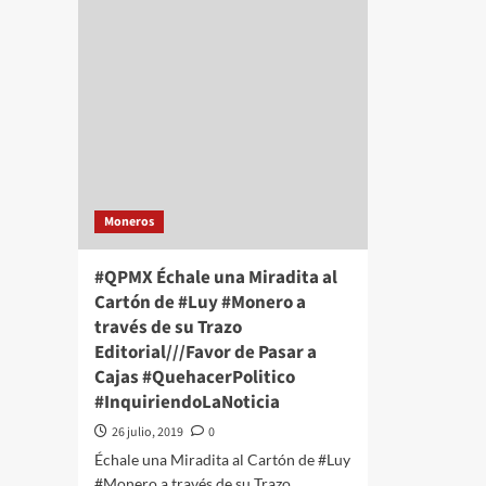
Miradita
Mir
al
al
Cartón
Car
de
de
#Luy
#Lu
#Monero
#Mo
a
a
través
tra
de
de
su
su
Moneros
Trazo
Tra
Editorial///Bateador
Edit
#QuehacerPolitico
Digi
#QPMX Échale una Miradita al
#InquiriendoLaNoticia
?
Cartón de #Luy #Monero a
#Qu
través de su Trazo
#In
Editorial///Favor de Pasar a
Cajas #QuehacerPolitico
#InquiriendoLaNoticia
26 julio, 2019
0
Échale una Miradita al Cartón de #Luy
#Monero a través de su Trazo