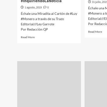
#InquiriendoLaNoticia
31 julio, 201
1 agosto, 2019
0
Échale una M
#Monero a tr
Échale una Miradita al Cartón de #Luy
Editorial///E
#Monero a través de su Trazo
Por Redacci
Editorial///Ley Garrote
Por Redacción QP
Rea
Read More
mor
Read
Read More
abo
more
#Q
about
Éch
#QPMX
una
Échale
Mir
una
al
Miradita
Car
al
de
Cartón
#Lu
de
#Mo
#Luy
a
#Monero
tra
a
de
través
su
de
Tra
su