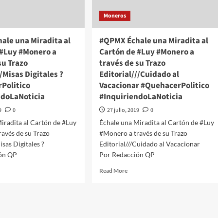
orial///El
de
,
Moneros
su
y
Trazo
ehacerPolitico
Editorial///Por
ale una Miradita al
#QPMX Échale una Miradita al
quiriendoLaNoticia
un
 #Luy #Monero a
Cartón de #Luy #Monero a
México
su Trazo
través de su Trazo
Transparente
//Misas Digitales ?
Editorial///Cuidado al
#QuehacerPolitico
#InquiriendoLaNoticia
Politico
Vacacionar #QuehacerPolitico
ndoLaNoticia
#InquiriendoLaNoticia
9
0
27 julio, 2019
0
iradita al Cartón de #Luy
Échale una Miradita al Cartón de #Luy
avés de su Trazo
#Monero a través de su Trazo
isas Digitales ?
Editorial///Cuidado al Vacacionar
ón QP
Por Redacción QP
d
Read
Read More
e
more
ut
about
PMX
#QPMX
ale
Échale
una