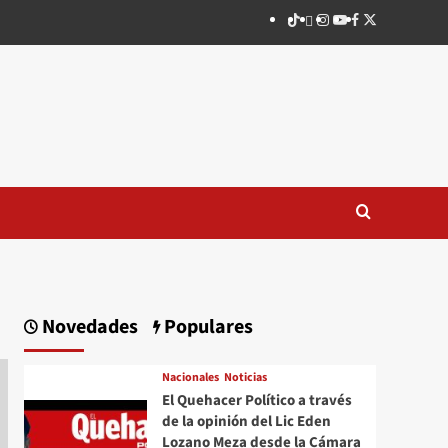
TikTok
threads
Instagram
Youtube
Facebook
X
Novedades
Populares
Nacionales
Noticias
El Quehacer Político a través
de la opinión del Lic Eden
Lozano Meza desde la Cámara