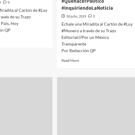
#QuehacerPolitico
9
0
#InquiriendoLaNoticia
iradita al Carton de #Luy
30 julio, 2019
0
avés de su Trazo
l País, Hoy
Échale una Miradita al Cartón de #Luy
ón QP
#Monero a través de su Trazo
Editorial///Por un México
d
Transparente
e
Por Redacción QP
ut
PMX
Read
Read More
ale
more
about
adita
#QPMX
Échale
ton
una
Miradita
y
al
nero
Cartón
de
vés
#Luy
#Monero
a
zo
través