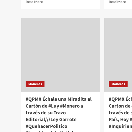
Read
Rea
Read More
Read More
more
mor
about
abo
#QPMX
#Q
Échale
Éch
una
una
Miradita
Mir
al
al
Cartón
Car
de
de
#Luy
#Lu
#Monero
#Mo
a
a
través
tra
de
de
Moneros
Moneros
su
su
Trazo
Tra
Editorial///Sequía
Edit
#QPMX Échale una Miradita al
#QPMX Éch
#QuehacerPolitico
Chi
Cartón de #Luy #Monero a
Carton de
#InquiriendoLaNoticia
#Qu
través de su Trazo
través de 
#In
Editorial///Ley Garrote
País, Hoy
#QuehacerPolitico
#Inquirie