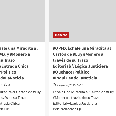
Moneros
ale una Miradita al
#QPMX Échale una Miradita al
 #Luy #Monero a
Cartón de #Luy #Monero a
su Trazo
través de su Trazo
//Entrada Chica
Editorial///Lógica Justiciera
Politico
#QuehacerPolitico
ndoLaNoticia
#InquiriendoLaNoticia
19
0
2 agosto, 2019
0
iradita al Cartón de #Luy
Échale una Miradita al Cartón de #Luy
avés de su Trazo
#Monero a través de su Trazo
Entrada Chica
Editorial///Lógica Justiciera
ón QP
Por Redacción QP