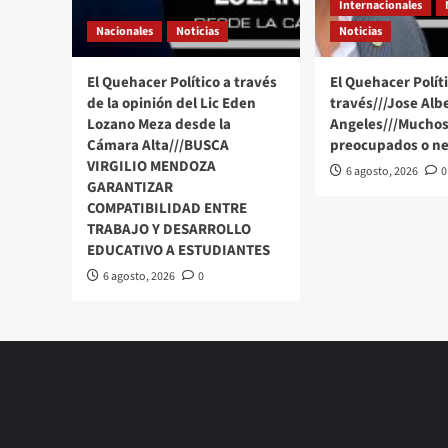
a
Internacionales
Cajas
Nacionales
Noticias
Noticias
#QuehacerPolitico
#InquiriendoLaNoticia
El Quehacer Político a través
El Quehacer Políti
de la opinión del Lic Eden
través///Jose Alb
Lozano Meza desde la
Angeles///Muchos
Cámara Alta///BUSCA
preocupados o ne
VIRGILIO MENDOZA
6 agosto, 2026
0
GARANTIZAR
COMPATIBILIDAD ENTRE
TRABAJO Y DESARROLLO
EDUCATIVO A ESTUDIANTES
6 agosto, 2026
0