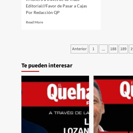
Editorial///Favor de Pasar a Cajas
Por Redacción QP
Read
Read More
more
about
#QPMX
Échale
Paginación
Anterior
1
188
189
1
…
una
de
Miradita
al
Te pueden interesar
entradas
Cartón
de
#Luy
#Monero
a
través
de
su
Trazo
Editorial///Favor
de
Pasar