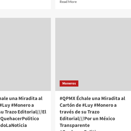
d
Read
Read More
e
more
ut
about
PMX
#QPMX
ale
Échale
una
adita
Miradita
al
tón
Cartón
de
y
#Luy
nero
#Monero
a
vés
través
de
Moneros
su
zo
Trazo
orial///Entrada
Editorial///Lógica
ale una Miradita al
#QPMX Échale una Miradita al
ca
Justiciera
 #Luy #Monero a
Cartón de #Luy #Monero a
ehacerPolitico
#QuehacerPolitico
su Trazo Editorial///El
través de su Trazo
quiriendoLaNoticia
#InquiriendoLaNoticia
 #QuehacerPolitico
Editorial///Por un México
ndoLaNoticia
Transparente