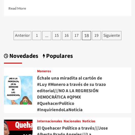
Read
Read More
more
about
Superpeso
se
Paginación
Anterior
1
15
16
17
19
Siguiente
…
18
recupera
de
este
1
entradas
de
Novedades
Populares
agosto
contra
el
Moneros
dólar
Échale una miradita al cartón de
#Luy #Monero a través de su trazo
editorial///NO A LA REGRESIÓN
DEMOCRÁTICA #QPMX
#QuehacerPolitico
#InquiriendoLaNoticia
Internacionales
Nacionales
Noticias
El Quehacer Político a través///Jose
Alberto Prado Angeles///La