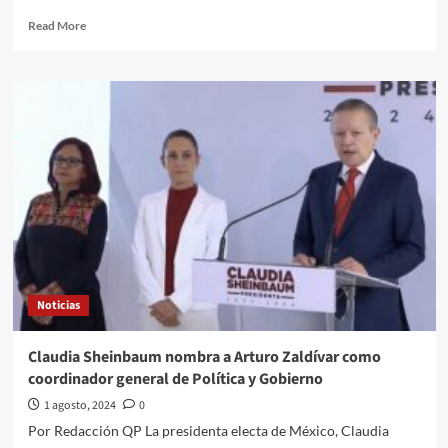
Read
Read More
more
about
Beacon
es
un
perro
de
terapia
de
raza
golden
retriever
que
apoya
Noticias
al
equipo
de
Claudia Sheinbaum nombra a Arturo Zaldívar como
gimnasia
coordinador general de Política y Gobierno
de
EU,
1 agosto, 2024
0
aunque
Por Redacción QP La presidenta electa de México, Claudia
no