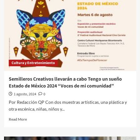
la
difusión
de
sus
créditos
en
beneficio
de
más
trabajadores
Cultura y Entretenimiento
Semilleros Creativos llevarán a cabo Tengo un sueño
Estado de México 2024 “Voces de mi comunidad”
1 agosto, 2024
0
Por Redacción QP Con dos muestras artísticas, una plástica y
otra escénica, niñas, niños y...
Read
Read More
more
about
Semilleros