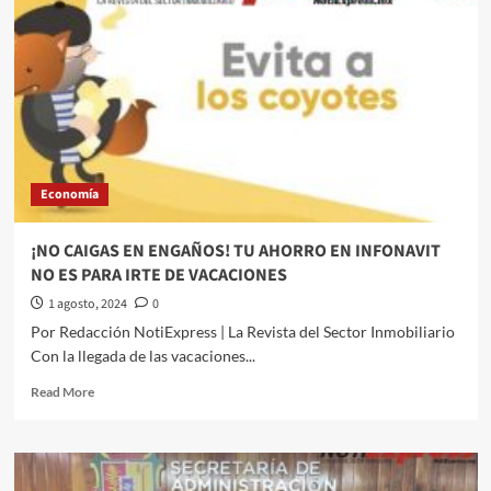
y
Cultura
tiene
avance
de
92
por
ciento;
se
Economía
concluirá
en
septiembre
¡NO CAIGAS EN ENGAÑOS! TU AHORRO EN INFONAVIT
de
NO ES PARA IRTE DE VACACIONES
2024
1 agosto, 2024
0
Por Redacción NotiExpress | La Revista del Sector Inmobiliario
Con la llegada de las vacaciones...
Read
Read More
more
about
¡NO
CAIGAS