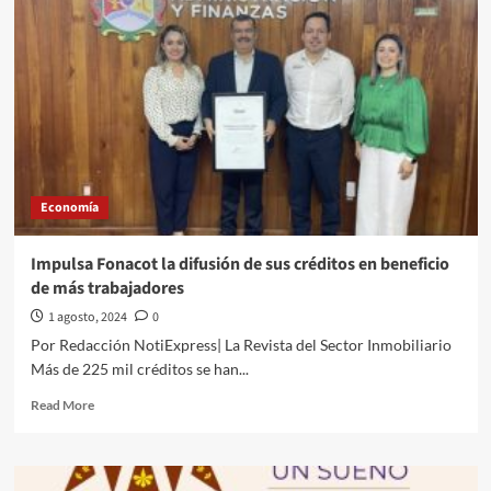
EN
ENGAÑOS!
TU
AHORRO
EN
INFONAVIT
NO
ES
PARA
IRTE
Economía
DE
VACACIONES
Impulsa Fonacot la difusión de sus créditos en beneficio
de más trabajadores
1 agosto, 2024
0
Por Redacción NotiExpress| La Revista del Sector Inmobiliario
Más de 225 mil créditos se han...
Read
Read More
more
about
Impulsa
Fonacot