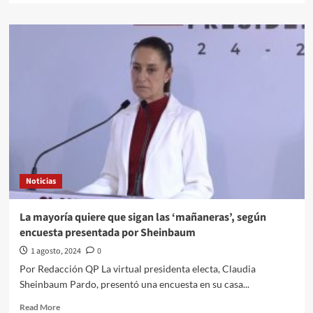
about
Relatora
de
ONU
advierte
que
aprobar
la
reforma
de
AMLO
sin
“modificaciones
Noticias
sustanciales”
socavaría
la
La mayoría quiere que sigan las ‘mañaneras’, según
independencia
encuesta presentada por Sheinbaum
de
la
1 agosto, 2024
0
Judicatura
Por Redacción QP La virtual presidenta electa, Claudia
Sheinbaum Pardo, presentó una encuesta en su casa...
Read
Read More