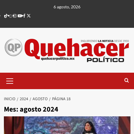
Saltar
6 agosto, 2026
al
TikTok
threads
Instagram
Youtube
Facebook
X
contenido
Menú
principal
INICIO
2024
AGOSTO
PÁGINA 18
Mes:
agosto 2024