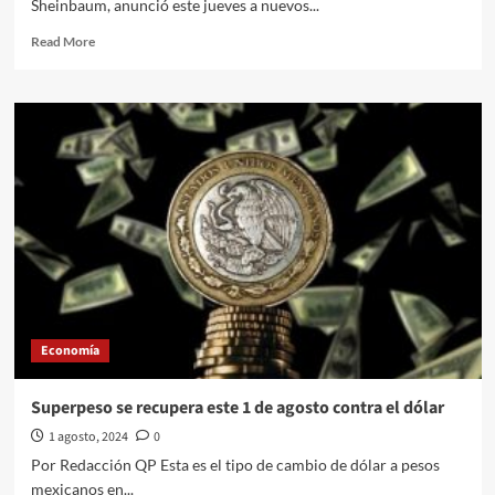
Sheinbaum, anunció este jueves a nuevos...
pudo
viajar
Read
Read More
a
more
París
about
2024
Claudia
Sheinbaum
nombra
a
Arturo
Zaldívar
como
coordinador
general
de
Política
y
Economía
Gobierno
Superpeso se recupera este 1 de agosto contra el dólar
1 agosto, 2024
0
Por Redacción QP Esta es el tipo de cambio de dólar a pesos
mexicanos en...