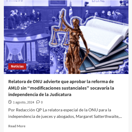
cantidad
de
adultos
mayores
en
México
viven
en
pobreza:
Coneval
Noticias
Relatora de ONU advierte que aprobar la reforma de
AMLO sin “modificaciones sustanciales” socavaría la
independencia de la Judicatura
1 agosto, 2024
0
Por Redacción QP La relatora especial de la ONU para la
independencia de jueces y abogados, Margaret Satterthwaite,...
Read
Read More
more