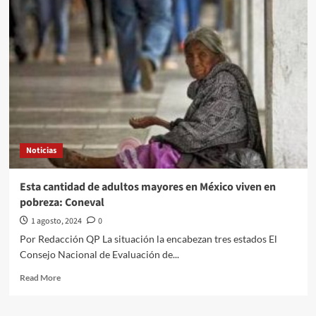
Creativos
llevarán
a
cabo
Tengo
un
sueño
Estado
de
México
2024
Noticias
“Voces
de
mi
Esta cantidad de adultos mayores en México viven en
comunidad”
pobreza: Coneval
1 agosto, 2024
0
Por Redacción QP La situación la encabezan tres estados El
Consejo Nacional de Evaluación de...
Read
Read More
more
about
Esta