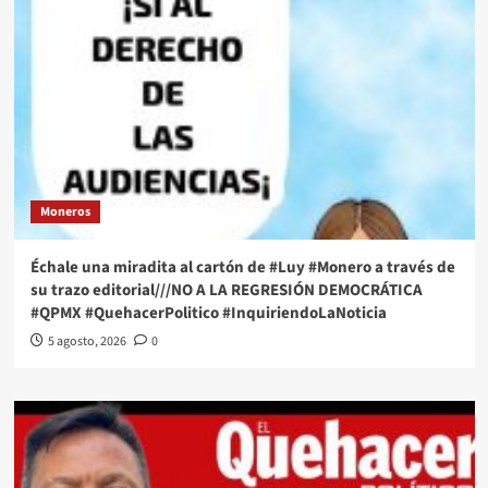
Moneros
Échale una miradita al cartón de #Luy #Monero a través de
su trazo editorial///NO A LA REGRESIÓN DEMOCRÁTICA
#QPMX #QuehacerPolitico #InquiriendoLaNoticia
5 agosto, 2026
0