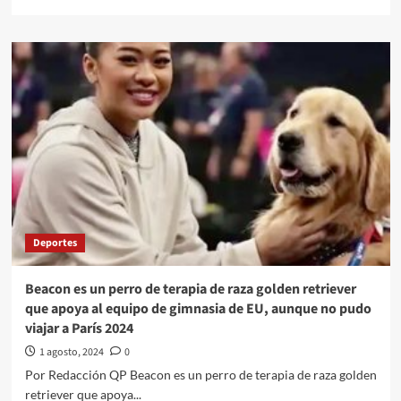
more
about
La
mayoría
quiere
que
sigan
las
‘mañaneras’,
según
encuesta
presentada
por
Sheinbaum
Deportes
Beacon es un perro de terapia de raza golden retriever
que apoya al equipo de gimnasia de EU, aunque no pudo
viajar a París 2024
1 agosto, 2024
0
Por Redacción QP Beacon es un perro de terapia de raza golden
retriever que apoya...