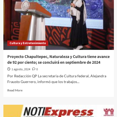
Cultura y Entretenimiento
Proyecto Chapultepec, Naturaleza y Cultura tiene avance
de 92 por ciento; se concluirá en septiembre de 2024
1 agosto, 2024
0
Por Redacción QP La secretaria de Cultura federal, Alejandra
Frausto Guerrero, informó que los trabajos...
Read
Read More
more
about
Proyecto
Chapultepec,
Naturaleza