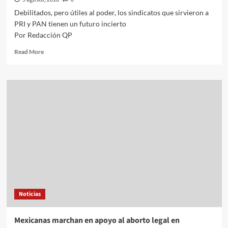
Debilitados, pero útiles al poder, los sindicatos que sirvieron a
PRI y PAN tienen un futuro incierto
Por Redacción QP
Read
Read More
more
about
Debilitados,
pero
útiles
al
poder,
los
sindicatos
que
sirvieron
a
PRI
y
Noticias
PAN
tienen
un
Mexicanas marchan en apoyo al aborto legal en
futuro