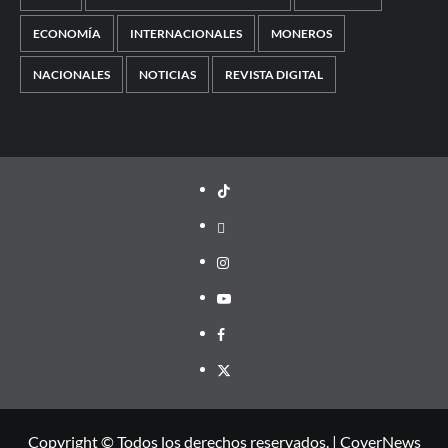
ECONOMÍA
INTERNACIONALES
MONEROS
NACIONALES
NOTICIAS
REVISTA DIGITAL
TikTok
threads
Instagram
Youtube
Facebook
X
Copyright © Todos los derechos reservados.
|
CoverNews