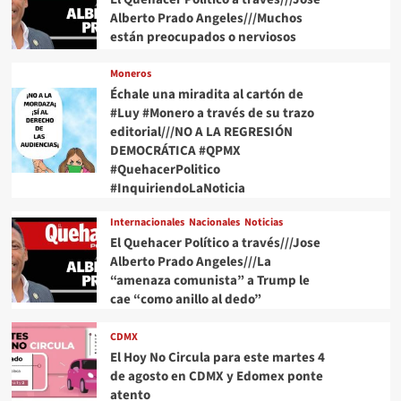
Alberto Prado Angeles///Muchos
están preocupados o nerviosos
Moneros
Échale una miradita al cartón de
#Luy #Monero a través de su trazo
editorial///NO A LA REGRESIÓN
DEMOCRÁTICA #QPMX
#QuehacerPolitico
#InquiriendoLaNoticia
Internacionales
Nacionales
Noticias
El Quehacer Político a través///Jose
Alberto Prado Angeles///La
“amenaza comunista” a Trump le
cae “como anillo al dedo”
CDMX
El Hoy No Circula para este martes 4
de agosto en CDMX y Edomex ponte
atento