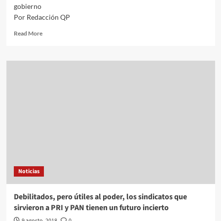
gobierno
Por Redacción QP
Read
Read More
more
about
López
Obrador
se
reúne
esta
tarde
con
el
Presidente
Peña
Nieto
Noticias
Debilitados, pero útiles al poder, los sindicatos que
sirvieron a PRI y PAN tienen un futuro incierto
9 agosto, 2018
0