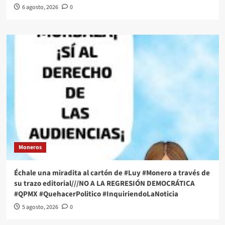
6 agosto, 2026
0
Moneros
Échale una miradita al cartón de #Luy #Monero a través de
su trazo editorial///NO A LA REGRESIÓN DEMOCRÁTICA
#QPMX #QuehacerPolitico #InquiriendoLaNoticia
5 agosto, 2026
0