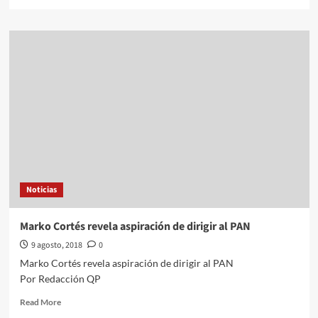
more
about
Perdón
sólo
para
tranquilidad
de
familiares
de
víctimas:
Alfonso
Durazo
Noticias
Marko Cortés revela aspiración de dirigir al PAN
9 agosto, 2018
0
Marko Cortés revela aspiración de dirigir al PAN
Por Redacción QP
Read
Read More
more