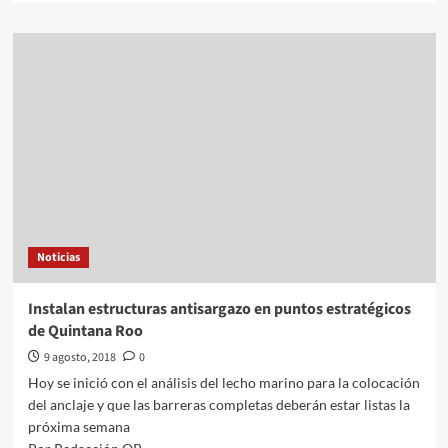
about
Marko
Cortés
revela
aspiración
de
dirigir
al
PAN
Noticias
Instalan estructuras antisargazo en puntos estratégicos
de Quintana Roo
9 agosto, 2018
0
Hoy se inició con el análisis del lecho marino para la colocación
del anclaje y que las barreras completas deberán estar listas la
próxima semana