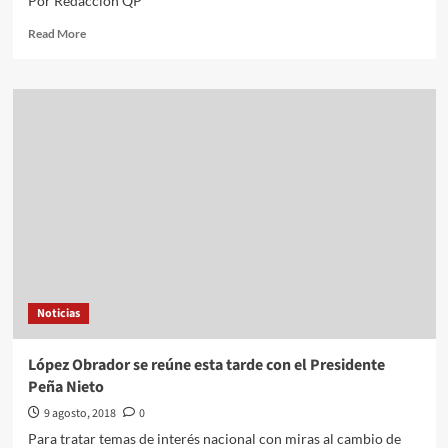
Por Redacción QP
Read
Read More
more
about
Instalan
estructuras
antisargazo
en
puntos
estratégicos
de
Quintana
Roo
Noticias
López Obrador se reúne esta tarde con el Presidente
Peña Nieto
9 agosto, 2018
0
Para tratar temas de interés nacional con miras al cambio de