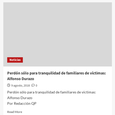
Morena
presentará
amparo
ante
“manotazo
dictatorial”
de
Pavlovich
con
la
#LeyVeto
en
Noticias
Sonora
Perdón sólo para tranquilidad de familiares de víctimas:
Alfonso Durazo
9 agosto, 2018
0
Perdón sólo para tranquilidad de familiares de víctimas:
Alfonso Durazo
Por Redacción QP
Read
Read More