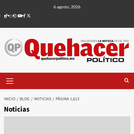
Saltar
6 agosto, 2026
al
TikTok
threads
Instagram
Youtube
Facebook
X
contenido
Menú
principal
INICIO
BLOG
NOTICIAS
PÁGINA 1,613
Noticias