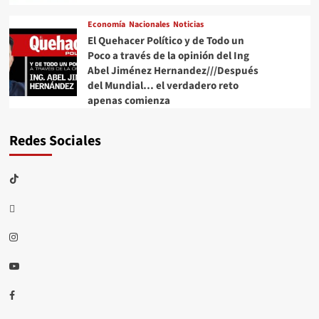
Economía
Nacionales
Noticias
El Quehacer Político y de Todo un
Poco a través de la opinión del Ing
Abel Jiménez Hernandez///Después
del Mundial… el verdadero reto
apenas comienza
Redes Sociales
TikTok
threads
Instagram
Youtube
Facebook