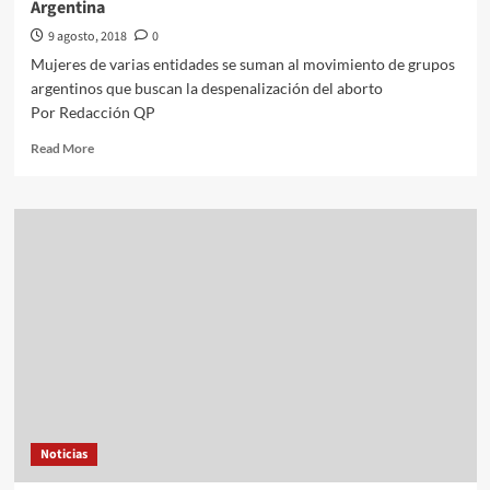
Argentina
incierto
9 agosto, 2018
0
Mujeres de varias entidades se suman al movimiento de grupos
argentinos que buscan la despenalización del aborto
Por Redacción QP
Read
Read More
more
about
Mexicanas
marchan
en
apoyo
al
aborto
legal
en
Argentina
Noticias