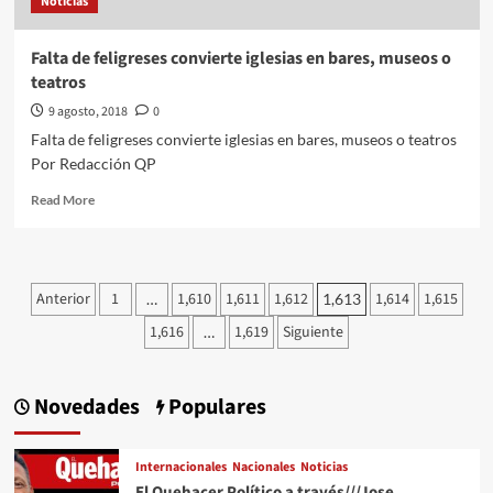
Noticias
Falta de feligreses convierte iglesias en bares, museos o
teatros
9 agosto, 2018
0
Falta de feligreses convierte iglesias en bares, museos o teatros
Por Redacción QP
Read
Read More
more
about
Falta
de
Paginación
Anterior
1
1,610
1,611
1,612
1,614
1,615
…
1,613
feligreses
de
convierte
1,616
1,619
Siguiente
…
iglesias
entradas
en
bares,
Novedades
Populares
museos
o
teatros
Internacionales
Nacionales
Noticias
El Quehacer Político a través///Jose