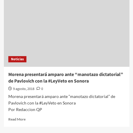
y
legisladores
electos
de
Morena
abren
mesas
para
discutir
la
Noticias
Fiscalía
General
autónoma
Morena presentará amparo ante “manotazo dictatorial”
de Pavlovich con la #LeyVeto en Sonora
9 agosto, 2018
0
Morena presentará amparo ante “manotazo dictatorial” de
Pavlovich con la #LeyVeto en Sonora
Por Redaccion QP
Read
Read More
more
about