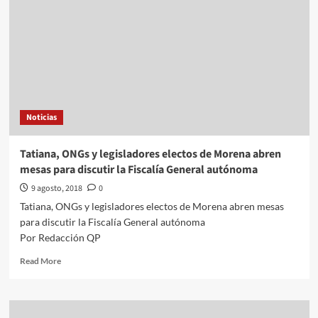
Noticias
Tatiana, ONGs y legisladores electos de Morena abren
mesas para discutir la Fiscalía General autónoma
9 agosto, 2018
0
Tatiana, ONGs y legisladores electos de Morena abren mesas
para discutir la Fiscalía General autónoma
Por Redacción QP
Read
Read More
more
about
Tatiana,
ONGs