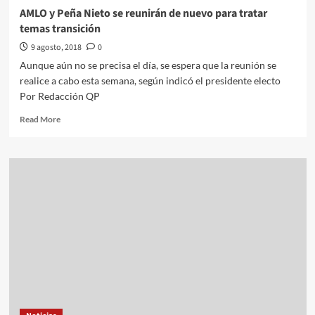
AMLO y Peña Nieto se reunirán de nuevo para tratar
temas transición
9 agosto, 2018
0
Aunque aún no se precisa el día, se espera que la reunión se
realice a cabo esta semana, según indicó el presidente electo
Por Redacción QP
Read
Read More
more
about
AMLO
y
Peña
Nieto
se
reunirán
de
nuevo
para
tratar
temas
transición