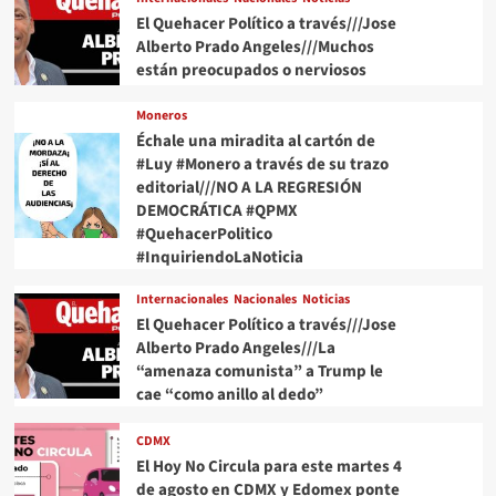
El Quehacer Político a través///Jose
la
matanza
Alberto Prado Angeles///Muchos
de
están preocupados o nerviosos
Tlatlaya
Moneros
Échale una miradita al cartón de
#Luy #Monero a través de su trazo
editorial///NO A LA REGRESIÓN
DEMOCRÁTICA #QPMX
#QuehacerPolitico
#InquiriendoLaNoticia
Internacionales
Nacionales
Noticias
El Quehacer Político a través///Jose
Alberto Prado Angeles///La
“amenaza comunista” a Trump le
cae “como anillo al dedo”
CDMX
El Hoy No Circula para este martes 4
de agosto en CDMX y Edomex ponte