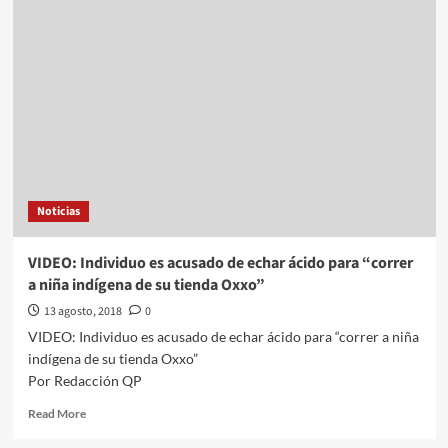
de
Puebla
bloquean
la
VW;
la
acusan
de
provocar
sequía
con
Noticias
“bombas
antigranizo”
VIDEO: Individuo es acusado de echar ácido para “correr
a niña indígena de su tienda Oxxo”
13 agosto, 2018
0
VIDEO: Individuo es acusado de echar ácido para “correr a niña
indígena de su tienda Oxxo”
Por Redacción QP
Read
Read More
more