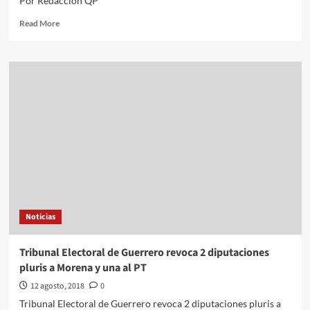
Por Redaccion QP
Read
Read More
more
about
Avión
es
evacuado
en
Loreto,
BCS,
debido
a
humo
en
el
motor:
Noticias
no
hay
lesionados
Tribunal Electoral de Guerrero revoca 2 diputaciones
pluris a Morena y una al PT
12 agosto, 2018
0
Tribunal Electoral de Guerrero revoca 2 diputaciones pluris a