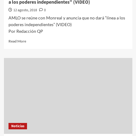
a los poderes independientes” (VIDEO)
12 agosto, 2018
0
AMLO se reúne con Monreal y anuncia que no dará “línea a los
poderes independientes” (VIDEO)
Por Redacción QP
Read
Read More
more
about
AMLO
se
reúne
con
Monreal
y
anuncia
que
no
dará
“línea
a
Noticias
los
poderes