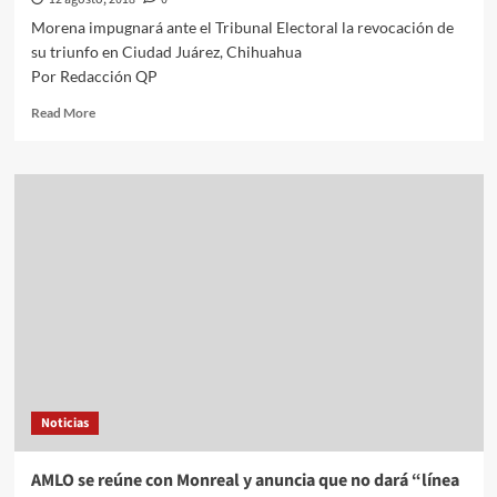
Morena impugnará ante el Tribunal Electoral la revocación de
su triunfo en Ciudad Juárez, Chihuahua
Por Redacción QP
Read
Read More
more
about
Morena
impugnará
ante
el
Tribunal
Electoral
la
revocación
de
su
triunfo
en
Noticias
Ciudad
Juárez,
Chihuahua
AMLO se reúne con Monreal y anuncia que no dará “línea