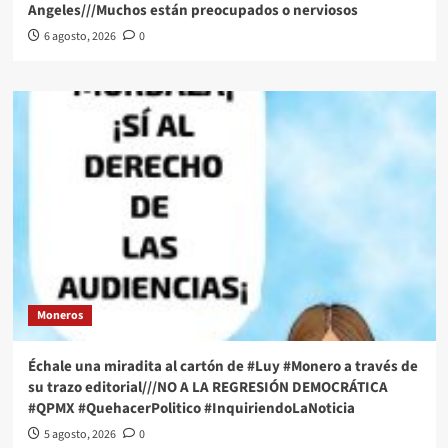
Angeles///Muchos están preocupados o nerviosos
6 agosto, 2026
0
Moneros
Échale una miradita al cartón de #Luy #Monero a través de
su trazo editorial///NO A LA REGRESIÓN DEMOCRÁTICA
#QPMX #QuehacerPolitico #InquiriendoLaNoticia
5 agosto, 2026
0