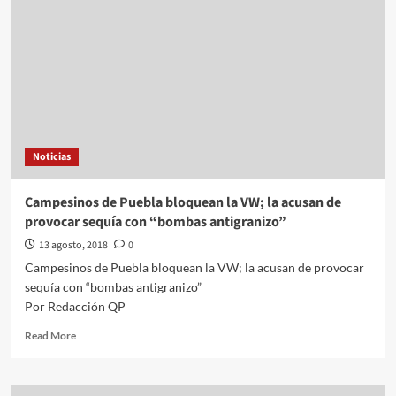
Miradita
a
Nuestra
Revista
Agosto
2018
#QuehacerPolitico
#InquiriendolaNoticia
Noticias
Campesinos de Puebla bloquean la VW; la acusan de
provocar sequía con “bombas antigranizo”
13 agosto, 2018
0
Campesinos de Puebla bloquean la VW; la acusan de provocar
sequía con “bombas antigranizo”
Por Redacción QP
Read
Read More
more
about
Campesinos