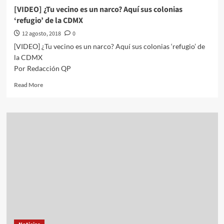
independientes”
[VIDEO] ¿Tu vecino es un narco? Aquí sus colonias
(VIDEO)
‘refugio’ de la CDMX
12 agosto, 2018
0
[VIDEO] ¿Tu vecino es un narco? Aquí sus colonias ‘refugio’ de
la CDMX
Por Redacción QP
Read
Read More
more
about
[VIDEO]
¿Tu
vecino
es
un
narco?
Aquí
sus
colonias
‘refugio’
de
la