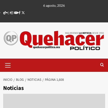
Saltar
6 agosto, 2026
al
TikTok
threads
Instagram
Youtube
Facebook
X
contenido
Menú
principal
INICIO
BLOG
NOTICIAS
PÁGINA 1,608
Noticias