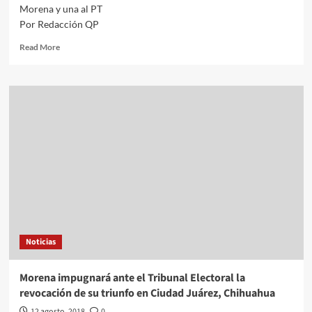
Morena y una al PT
Por Redacción QP
Read
Read More
more
about
Tribunal
Electoral
de
Guerrero
revoca
2
diputaciones
pluris
a
Morena
y
una
Noticias
al
PT
Morena impugnará ante el Tribunal Electoral la
revocación de su triunfo en Ciudad Juárez, Chihuahua
12 agosto, 2018
0