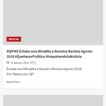
Noticias
#QPMX Échale una Miradita a Nuestra Revista Agosto
2018 #QuehacerPolitico #InquiriendolaNoticia
13 agosto, 2018
0
Échale una Miradita a Nuestra Revista Agosto 2018
Por Redacción QP
Read
Read More
more
about
#QPMX
Échale
una