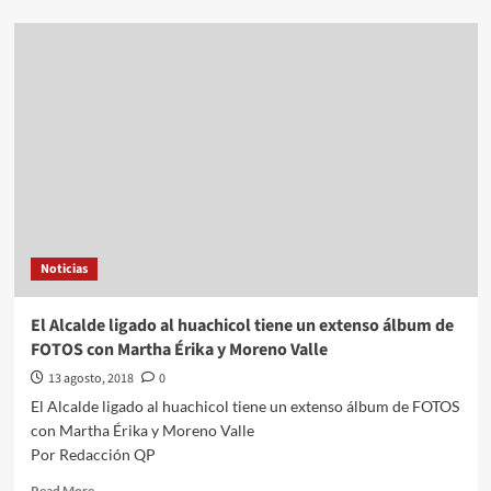
about
VIDEO:
Individuo
es
acusado
de
echar
ácido
para
“correr
a
niña
indígena
Noticias
de
su
tienda
El Alcalde ligado al huachicol tiene un extenso álbum de
Oxxo”
FOTOS con Martha Érika y Moreno Valle
13 agosto, 2018
0
El Alcalde ligado al huachicol tiene un extenso álbum de FOTOS
con Martha Érika y Moreno Valle
Por Redacción QP
Read
Read More