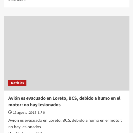
more
about
El
Alcalde
ligado
al
huachicol
tiene
un
extenso
álbum
de
FOTOS
con
Noticias
Martha
Érika
y
Avión es evacuado en Loreto, BCS, debido a humo en el
Moreno
motor: no hay lesionados
Valle
13 agosto, 2018
0
Avión es evacuado en Loreto, BCS, debido a humo en el motor:
no hay lesionados