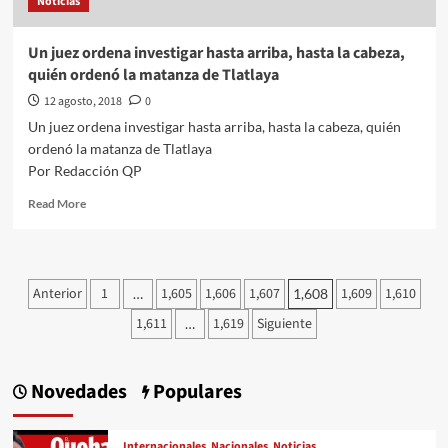
Noticias
CDMX
Un juez ordena investigar hasta arriba, hasta la cabeza,
quién ordenó la matanza de Tlatlaya
12 agosto, 2018
0
Un juez ordena investigar hasta arriba, hasta la cabeza, quién
ordenó la matanza de Tlatlaya
Por Redacción QP
Read
Read More
more
about
Un
juez
Paginación
Anterior
1
1,605
1,606
1,607
1,609
1,610
…
1,608
ordena
de
investigar
1,611
1,619
Siguiente
…
hasta
entradas
arriba,
hasta
Novedades
Populares
la
cabeza,
quién
Internacionales
Nacionales
Noticias
ordenó