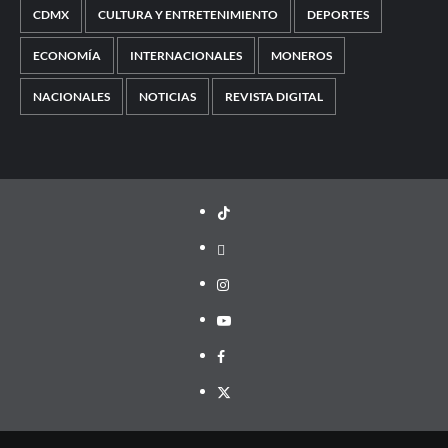
CDMX
CULTURA Y ENTRETENIMIENTO
DEPORTES
ECONOMÍA
INTERNACIONALES
MONEROS
NACIONALES
NOTICIAS
REVISTA DIGITAL
TikTok
threads
Instagram
Youtube
Facebook
X