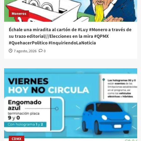
Moneros
Échale una miradita al cartón de #Luy #Monero a través de
su trazo editorial///Elecciones en la mira #QPMX
#QuehacerPolitico #InquiriendoLaNoticia
7 agosto, 2026
0
CDMX