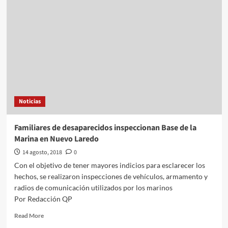
Interjet
aterriza
de
emergencia
en
Tuxtla
Gutiérrez,
Chiapas;
no
se
Noticias
reportan
heridos
Familiares de desaparecidos inspeccionan Base de la
Marina en Nuevo Laredo
14 agosto, 2018
0
Con el objetivo de tener mayores indicios para esclarecer los
hechos, se realizaron inspecciones de vehículos, armamento y
radios de comunicación utilizados por los marinos
Por Redacción QP
Read
Read More
more