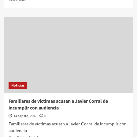
more
about
No
perdonaré
a
quienes
mataron
a
mi
hijo:
Hipólito
Mora
Noticias
Familiares de víctimas acusan a Javier Corral de
incumplir con audiencia
14 agosto, 2018
0
Familiares de víctimas acusan a Javier Corral de incumplir con
audiencia