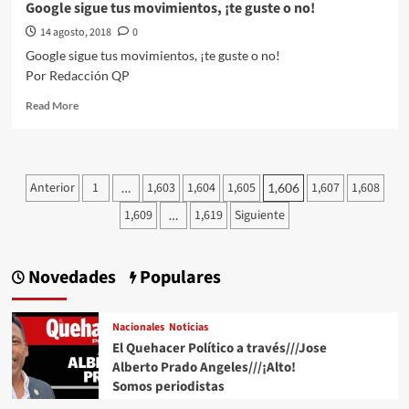
Google sigue tus movimientos, ¡te guste o no!
14 agosto, 2018
0
Google sigue tus movimientos, ¡te guste o no!
Por Redacción QP
Read
Read More
more
about
Google
sigue
Paginación
Anterior
1
1,603
1,604
1,605
1,607
1,608
…
1,606
tus
de
movimientos,
1,609
1,619
Siguiente
…
¡te
entradas
guste
o
Novedades
Populares
no!
Nacionales
Noticias
El Quehacer Político a través///Jose
Alberto Prado Angeles///¡Alto!
Somos periodistas