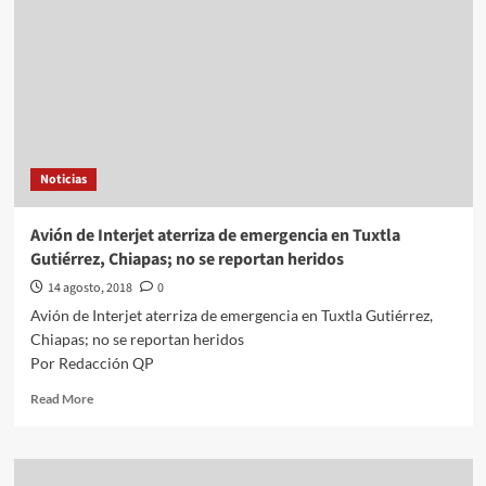
Noticias
Avión de Interjet aterriza de emergencia en Tuxtla
Gutiérrez, Chiapas; no se reportan heridos
14 agosto, 2018
0
Avión de Interjet aterriza de emergencia en Tuxtla Gutiérrez,
Chiapas; no se reportan heridos
Por Redacción QP
Read
Read More
more
about
Avión
de