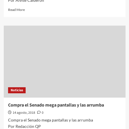
Por Alvise Calderón
Read
Read More
more
about
Familiares
de
víctimas
acusan
a
Javier
Corral
de
incumplir
con
audiencia
Noticias
Compra el Senado mega pantallas y las arrumba
14 agosto, 2018
0
Compra el Senado mega pantallas y las arrumba
Por Redacción QP