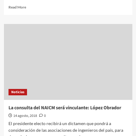
Read
Read More
more
about
Compra
el
Senado
mega
pantallas
y
las
arrumba
Noticias
La consulta del NAICM será vinculante: López Obrador
14 agosto, 2018
0
El presidente electo recibirá un dictamen que pondrá a
consideración de las asociaciones de ingenieros del país, para