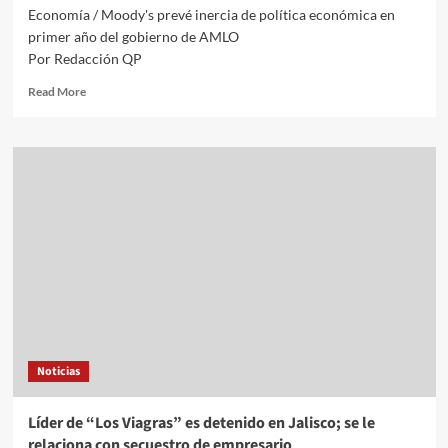
Economía / Moody's prevé inercia de política económica en
primer año del gobierno de AMLO
Por Redacción QP
Read
Read More
more
about
Economía
/
Moody’s
prevé
inercia
de
política
económica
en
primer
año
del
Noticias
gobierno
de
AMLO
Líder de “Los Viagras” es detenido en Jalisco; se le
relaciona con secuestro de empresario