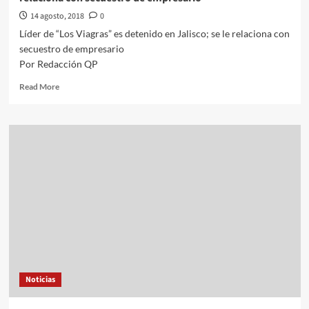
14 agosto, 2018
0
Líder de “Los Viagras” es detenido en Jalisco; se le relaciona con
secuestro de empresario
Por Redacción QP
Read
Read More
more
about
Líder
de
“Los
Viagras”
es
detenido
en
Jalisco;
se
le
relaciona
con
Noticias
secuestro
de
empresario