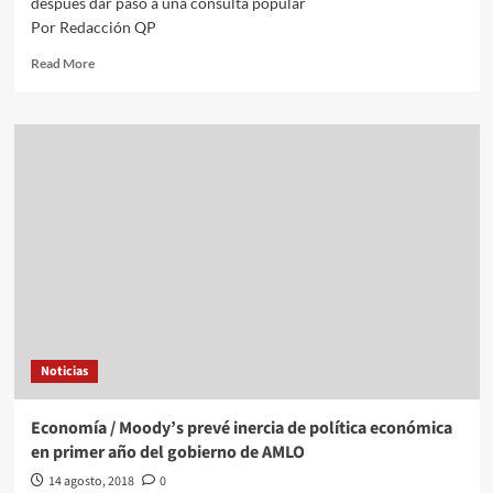
después dar paso a una consulta popular
Por Redacción QP
Read
Read More
more
about
La
consulta
del
NAICM
será
vinculante:
López
Obrador
Noticias
Economía / Moody’s prevé inercia de política económica
en primer año del gobierno de AMLO
14 agosto, 2018
0