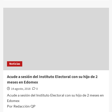
about
Familiares
de
desaparecidos
inspeccionan
Base
de
la
Marina
en
Nuevo
Laredo
Noticias
Acude a sesión del Instituto Electoral con su hijo de 2
meses en Edomex
14 agosto, 2018
0
Acude a sesión del Instituto Electoral con su hijo de 2 meses en
Edomex
Por Redacción QP