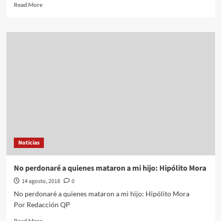
Read
Read More
more
about
Acude
a
sesión
del
Instituto
Electoral
con
su
hijo
de
2
meses
Noticias
en
Edomex
No perdonaré a quienes mataron a mi hijo: Hipólito Mora
14 agosto, 2018
0
No perdonaré a quienes mataron a mi hijo: Hipólito Mora
Por Redacción QP
Read
Read More