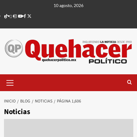
Saltar
10 agosto, 2026
al
TikTok
threads
Instagram
Youtube
Facebook
X
contenido
Menú
principal
INICIO
BLOG
NOTICIAS
PÁGINA 1,606
Noticias