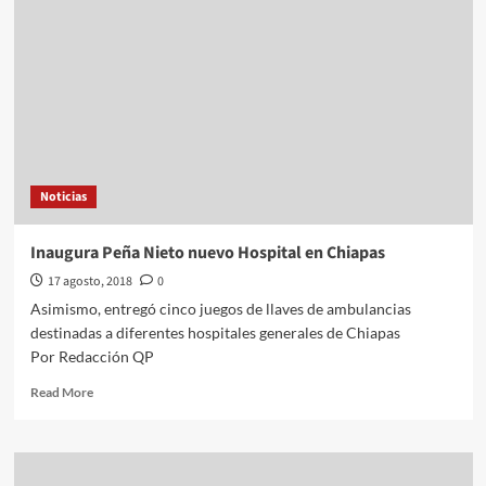
coordinar
a
senadores
del
PAN
Noticias
Inaugura Peña Nieto nuevo Hospital en Chiapas
17 agosto, 2018
0
Asimismo, entregó cinco juegos de llaves de ambulancias
destinadas a diferentes hospitales generales de Chiapas
Por Redacción QP
Read
Read More
more
about
Inaugura
Peña