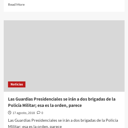
Read
Read More
more
about
Socavón
gigante
obliga
a
todo
un
pueblo
a
buscar
refugio.
Sí,
es
Noticias
en
México.
Y
Las Guardias Presidenciales se irán a dos brigadas de la
sí,
Policía Militar; esa es la orden, parece
por
una
17 agosto, 2018
0
minera
Las Guardias Presidenciales se irán a dos brigadas de la Policía
Militar; esa es la orden, parece