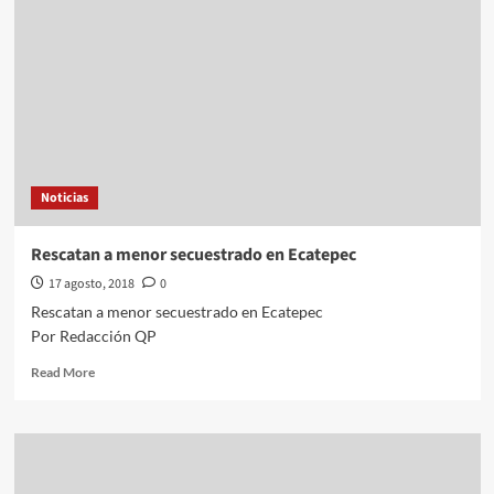
mujeres
de
red
de
trata
de
personas
Noticias
Rescatan a menor secuestrado en Ecatepec
17 agosto, 2018
0
Rescatan a menor secuestrado en Ecatepec
Por Redacción QP
Read
Read More
more
about
Rescatan
a
menor