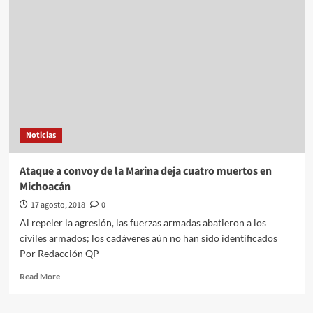
Nieto
nuevo
Hospital
en
Chiapas
Noticias
Ataque a convoy de la Marina deja cuatro muertos en
Michoacán
17 agosto, 2018
0
Al repeler la agresión, las fuerzas armadas abatieron a los
civiles armados; los cadáveres aún no han sido identificados
Por Redacción QP
Read
Read More
more
about