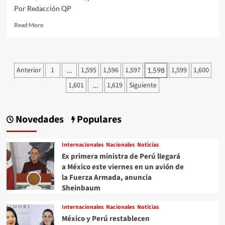
Por Redacción QP
Read
Read More
more
about
Las
Guardias
Paginación
Anterior
1
1,595
1,596
1,597
1,599
1,600
…
1,598
Presidenciales
de
se
1,601
1,619
Siguiente
…
irán
entradas
a
dos
Novedades
Populares
brigadas
de
la
Internacionales
Nacionales
Noticias
Policía
Ex primera ministra de Perú llegará
Militar;
a México este viernes en un avión de
esa
es
la Fuerza Armada, anuncia
la
Sheinbaum
orden,
parece
Internacionales
Nacionales
Noticias
México y Perú restablecen