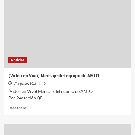
pide
tomar
en
cuenta
el
costo
de
cancelar
el
NAIM;
Noticias
la
consulta
es
(Video en Vivo) Mensaje del equipo de AMLO
ocurrencia
17 agosto, 2018
0
de
AMLO:
(Video en Vivo) Mensaje del equipo de AMLO
PAN
Por Redacción QP
Read
Read More
more
about
(Video
en