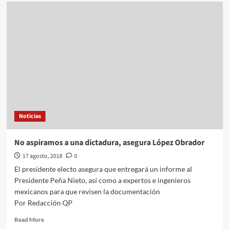
Ataque
a
convoy
de
la
Marina
deja
cuatro
muertos
en
Michoacán
Noticias
No aspiramos a una dictadura, asegura López Obrador
17 agosto, 2018
0
El presidente electo asegura que entregará un informe al
Presidente Peña Nieto, así como a expertos e ingenieros
mexicanos para que revisen la documentación
Por Redacción QP
Read
Read More
more