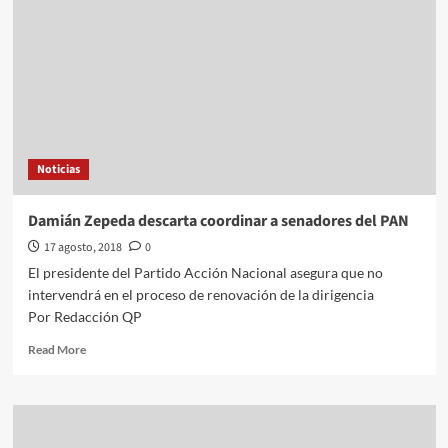
secuestrado
en
Ecatepec
Noticias
Damián Zepeda descarta coordinar a senadores del PAN
17 agosto, 2018
0
El presidente del Partido Acción Nacional asegura que no
intervendrá en el proceso de renovación de la dirigencia
Por Redacción QP
Read
Read More
more
about
Damián
Zepeda
descarta