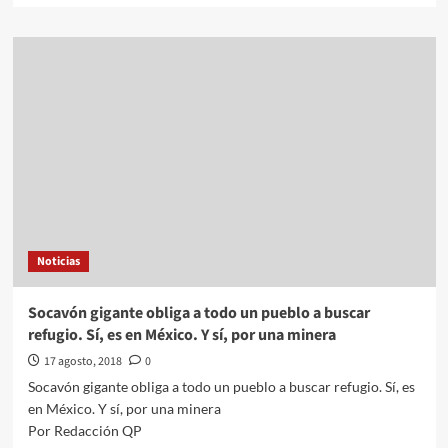
about
No
aspiramos
a
una
dictadura,
asegura
López
Obrador
Noticias
Socavón gigante obliga a todo un pueblo a buscar
refugio. Sí, es en México. Y sí, por una minera
17 agosto, 2018
0
Socavón gigante obliga a todo un pueblo a buscar refugio. Sí, es
en México. Y sí, por una minera
Por Redacción QP