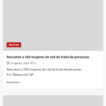
Vivo)
Mensaje
del
equipo
de
AMLO
Noticias
Rescatan a 100 mujeres de red de trata de personas
17 agosto, 2018
0
Rescatan a 100 mujeres de red de trata de personas
Por Redacción QP
Read
Read More
more
about
Rescatan
a
100