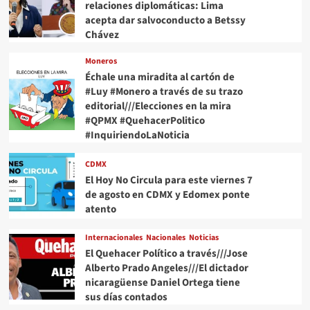
relaciones diplomáticas: Lima
acepta dar salvoconducto a Betssy
Chávez
Moneros
Échale una miradita al cartón de
#Luy #Monero a través de su trazo
editorial///Elecciones en la mira
#QPMX #QuehacerPolitico
#InquiriendoLaNoticia
CDMX
El Hoy No Circula para este viernes 7
de agosto en CDMX y Edomex ponte
atento
Internacionales
Nacionales
Noticias
El Quehacer Político a través///Jose
Alberto Prado Angeles///El dictador
nicaragüense Daniel Ortega tiene
sus días contados