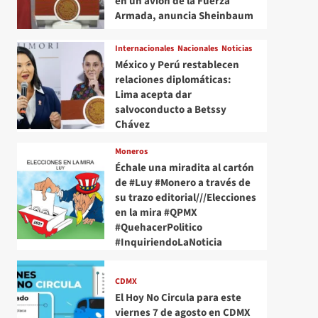
en un avión de la Fuerza
Armada, anuncia Sheinbaum
Internacionales
Nacionales
Noticias
México y Perú restablecen
relaciones diplomáticas:
Lima acepta dar
salvoconducto a Betssy
Chávez
Moneros
Échale una miradita al cartón
de #Luy #Monero a través de
su trazo editorial///Elecciones
en la mira #QPMX
#QuehacerPolitico
#InquiriendoLaNoticia
CDMX
El Hoy No Circula para este
viernes 7 de agosto en CDMX