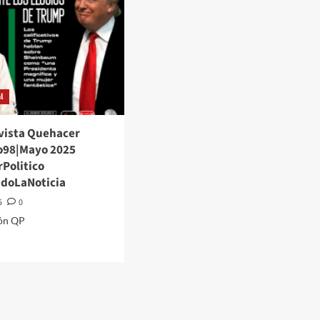
l
ista Quehacer
No98|Mayo 2025
Politico
ndoLaNoticia
5
0
ón QP
d
e
ut
PMX
ista
hacer