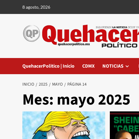
Saltar
8 agosto, 2026
al
contenido
QuehacerPolitico | Inicio
CDMX
NOTICIAS
INICIO
2025
MAYO
PÁGINA 14
Mes:
mayo 2025