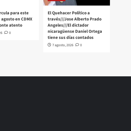
rcula para este
El Quehacer Político a
e agosto en CDMX
través///Jose Alberto Prado
onte atento
Angeles///El dictador
nicaragüense Daniel Ortega
26
0
tiene sus días contados
7 agosto, 2026
0