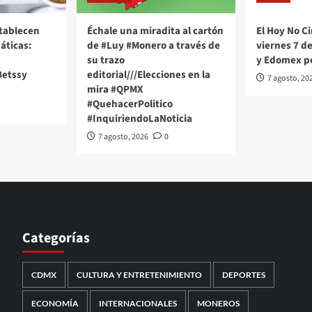
stablecen
Échale una miradita al cartón
El Hoy No Ci
áticas:
de #Luy #Monero a través de
viernes 7 d
su trazo
y Edomex p
Betssy
editorial///Elecciones en la
7 agosto, 20
mira #QPMX
#QuehacerPolitico
#InquiriendoLaNoticia
7 agosto, 2026
0
Categorías
CDMX
CULTURA Y ENTRETENIMIENTO
DEPORTES
ECONOMÍA
INTERNACIONALES
MONEROS