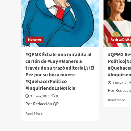
Moneros
Revista Digita
#QPMX Échale una miradita al
#QPMX Rev
cartón de #Luy #Monero a
Político|
través de su trazó editorial///El
#Quehacer
Pez por su boca muere
#Inquirie
#QuehacerPolitico
1 mayo, 202
#InquiriendoLaNoticia
Por Redacci
3 mayo, 2025
0
Rea
Read More
Por Redacción QP
mor
abo
Read
Read More
#Q
more
Rev
about
Que
#QPMX