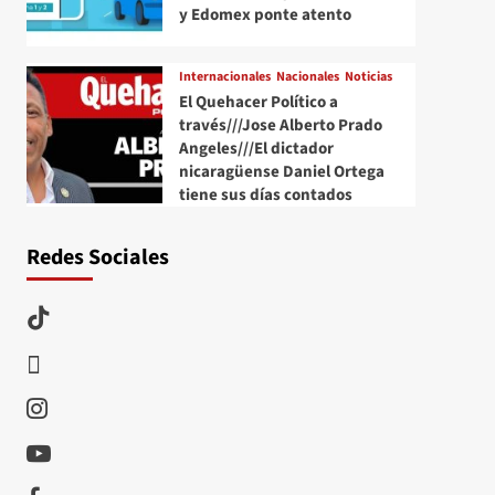
y Edomex ponte atento
Internacionales
Nacionales
Noticias
El Quehacer Político a
través///Jose Alberto Prado
Angeles///El dictador
nicaragüense Daniel Ortega
tiene sus días contados
Redes Sociales
TikTok
threads
Instagram
Youtube
Facebook