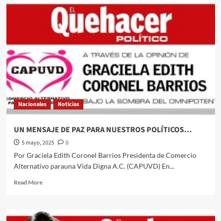
Échale
una
miradita
al
cartón
de
#Luy
#Monero
a
través
de
Nacionales
Noticias
su
trazó
editorial///México
UN MENSAJE DE PAZ PARA NUESTROS POLÍTICOS…
avanza
5 mayo, 2025
0
en
robótica
Por Graciela Edith Coronel Barrios Presidenta de Comercio
#QuehacerPolitico
Alternativo parauna Vida Digna A.C. (CAPUVD) En...
#InquiriendoLaNoticia
Read
Read More
more
about
UN
MENSAJE