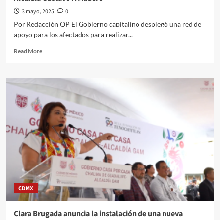
Trabajo
3 mayo, 2025
0
#QuehacerPolitico
Por Redacción QP El Gobierno capitalino desplegó una red de
#InquiriendoLaNoticia
apoyo para los afectados para realizar...
Read
Read More
more
about
La
Jefa
de
Gobierno
Clara
Brugada
promete
reubicación
y
vivienda
digna
a
CDMX
damnificados
del
incendio
Clara Brugada anuncia la instalación de una nueva
en