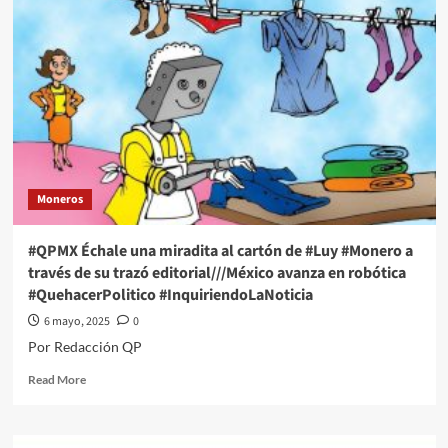
EDICIÓN
DEL
CURSO
GRATUITO
EN
LÍNEA:
“DISEÑO
DE
POLÍTICAS
CULTURALES
Moneros
COMUNITARIAS”
#QPMX Échale una miradita al cartón de #Luy #Monero a
través de su trazó editorial///México avanza en robótica
#QuehacerPolitico #InquiriendoLaNoticia
6 mayo, 2025
0
Por Redacción QP
Read
Read More
more
about
#QPMX