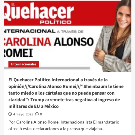
Quehacer
Político
a
través///José
Alberto
Prado
Angeles///Trump
y
su
estrategia
o
Internacionales
salud
mental?
El Quehacer Político Internacional a través de la
opinión///Carolina Alonso Romei///”Sheinbaum le tiene
tanto miedo a los cárteles que no puede pensar con
claridad”: Trump arremete tras negativa al ingreso de
militares de EU a México
4 mayo, 2025
0
Por Carolina Alonso Romei Internacionalista El mandatario
ofreció estas declaraciones a la prensa que viajaba...