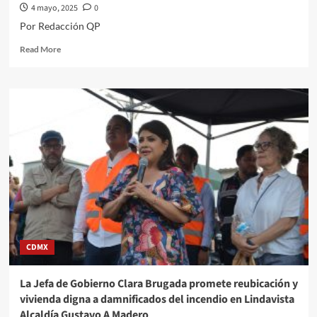
4 mayo, 2025
0
Por Redacción QP
Read
Read More
more
about
#QPMX
Échale
una
miradita
al
cartón
de
#Luy
#Monero
a
través
de
CDMX
su
trazó
editorial///Desfilé
La Jefa de Gobierno Clara Brugada promete reubicación y
Post-
vivienda digna a damnificados del incendio en Lindavista
Dia
Alcaldía Gustavo A Madero
del