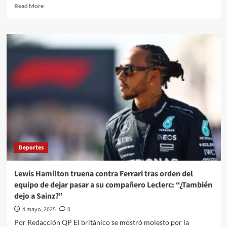
Read
Read More
more
about
El
Quehacer
Político
Internacional
a
través
de
la
opinión///Carolina
Alonso
Romei///”Sheinbaum
le
Deportes
tiene
tanto
miedo
Lewis Hamilton truena contra Ferrari tras orden del
a
equipo de dejar pasar a su compañero Leclerc: “¿También
los
dejo a Sainz?”
cárteles
que
4 mayo, 2025
0
no
Por Redacción QP El británico se mostró molesto por la
puede