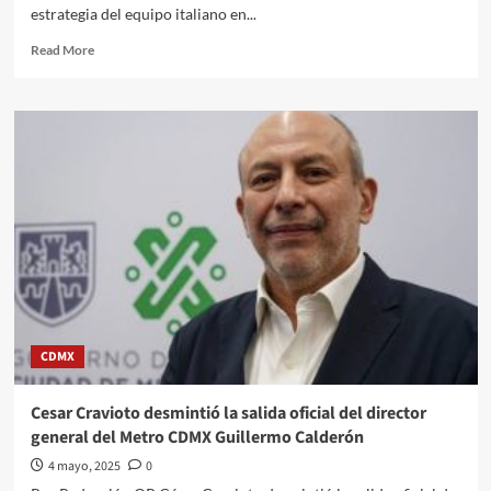
estrategia del equipo italiano en...
pensar
con
Read
Read More
claridad”:
more
Trump
about
arremete
Lewis
tras
Hamilton
negativa
truena
al
contra
ingreso
Ferrari
de
tras
militares
orden
de
del
EU
equipo
a
de
México
dejar
pasar
CDMX
a
su
compañero
Cesar Cravioto desmintió la salida oficial del director
Leclerc:
general del Metro CDMX Guillermo Calderón
“¿También
dejo
4 mayo, 2025
0
a