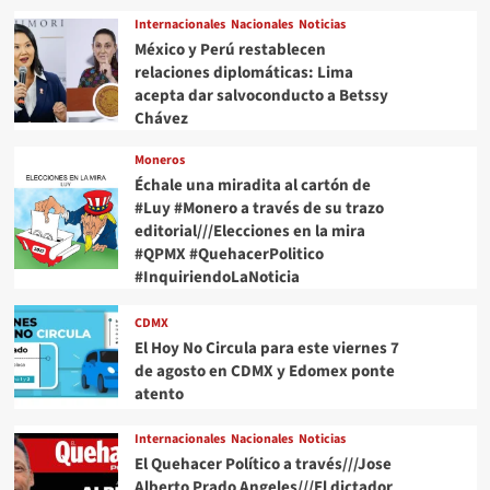
tendrá
Internacionales
Nacionales
Noticias
y
México y Perú restablecen
mil
relaciones diplomáticas: Lima
820
acepta dar salvoconducto a Betssy
nuevas
luminarias
Chávez
Moneros
Échale una miradita al cartón de
#Luy #Monero a través de su trazo
editorial///Elecciones en la mira
#QPMX #QuehacerPolitico
#InquiriendoLaNoticia
CDMX
El Hoy No Circula para este viernes 7
de agosto en CDMX y Edomex ponte
atento
Internacionales
Nacionales
Noticias
El Quehacer Político a través///Jose
Alberto Prado Angeles///El dictador