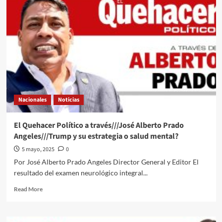
DE
PAZ
PARA
NUESTROS
POLÍTICOS…
Nacionales
Noticias
El Quehacer Político a través///José Alberto Prado
Angeles///Trump y su estrategia o salud mental?
5 mayo, 2025
0
Por José Alberto Prado Angeles Director General y Editor El
resultado del examen neurológico integral...
Read
Read More
more
about
El