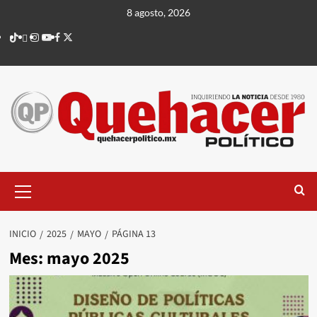
Saltar
8 agosto, 2026
al
TikTok
threads
Instagram
Youtube
Facebook
X
contenido
Menú
principal
INICIO
2025
MAYO
PÁGINA 13
Mes:
mayo 2025