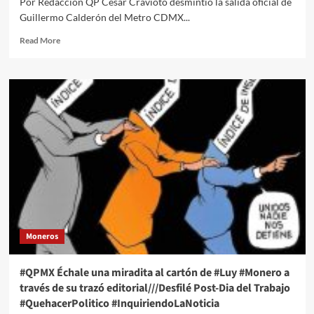
Por Redacción QP César Cravioto desmintió la salida oficial de
Sainz?”
Guillermo Calderón del Metro CDMX...
Read
Read More
more
about
Cesar
Cravioto
desmintió
la
salida
oficial
del
director
general
del
Metro
CDMX
Moneros
Guillermo
Calderón
#QPMX Échale una miradita al cartón de #Luy #Monero a
través de su trazó editorial///Desfilé Post-Dia del Trabajo
#QuehacerPolitico #InquiriendoLaNoticia