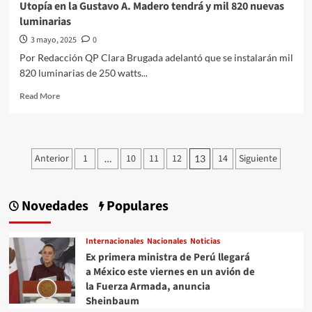
Utopía en la Gustavo A. Madero tendrá y mil 820 nuevas
Lindavista
luminarias
Alcaldía
Gustavo
3 mayo, 2025
0
A
Por Redacción QP Clara Brugada adelantó que se instalarán mil
Madero
820 luminarias de 250 watts...
Read
Read More
more
about
Clara
Brugada
Paginación
Anterior
1
10
11
12
14
Siguiente
…
13
anuncia
de
la
instalación
entradas
de
Novedades
Populares
una
nueva
Utopía
Internacionales
Nacionales
Noticias
en
Ex primera ministra de Perú llegará
la
a México este viernes en un avión de
Gustavo
la Fuerza Armada, anuncia
A.
Sheinbaum
Madero