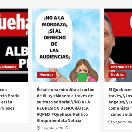
Nacionales
Internaciona
Moneros
Noticias
co a
Échale una miradita al cartón
El Quehacer 
erto Prado
de #Luy #Monero a través de
través///Jo
 están
su trazo editorial///NO A LA
Angeles///
rviosos
REGRESIÓN DEMOCRÁTICA
comunista” 
#QPMX #QuehacerPolitico
“como anill
#InquiriendoLaNoticia
5 agosto, 20
5 agosto, 2026
0