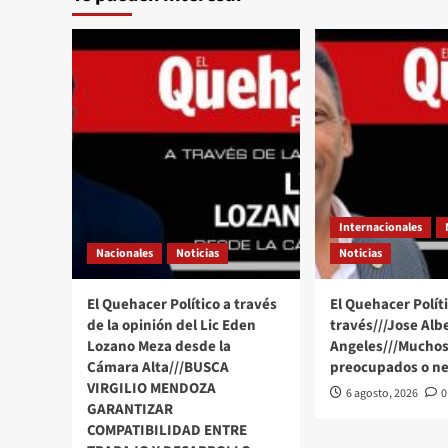
entradas
nuevo
director
del
Metro
de
la
CDMX
sustituirá
a
Guillermo
Calderón
Internacionales
Nacionales
Noticias
Noticias
El Quehacer Político a través
El Quehacer Políti
de la opinión del Lic Eden
través///Jose Alb
Lozano Meza desde la
Angeles///Muchos
Cámara Alta///BUSCA
preocupados o ne
VIRGILIO MENDOZA
6 agosto, 2026
0
GARANTIZAR
COMPATIBILIDAD ENTRE