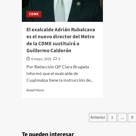
expresión:
Jali
Sheinbaum
CDMX
El exalcalde Adrián Rubalcava
es el nuevo director del Metro
de la CDMX sustituirá a
Guillermo Calderón
6 mayo, 2025
0
Por Redacción QP Clara Brugada
informó que el exalcalde de
Cuajimalpa tiene la instrucción de...
Read
Read More
more
about
El
exalcalde
Paginación
Anterior
1
9
…
Adrián
de
Rubalcava
es
Te pueden interesar
el