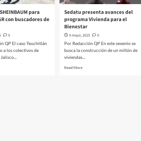
nco
#InquiriendoLaNoticia
ncia
ó SHEINBAUM para
Sedatu presenta avances del
FGR con buscadores de
programa Vivienda para el
Bienestar
sia
ne
5
0
6 mayo, 2025
0
vo
n QP El caso Teuchitlán
Por Redacción QP En este sexenio se
a
o a los colectivos de
busca la construcción de un millón de
alisco...
viviendas...
d
Read
Read More
e
more
ut
about
o
Sedatu
ió
presenta
EINBAUM
avances
a
del
nir
programa
Vivienda
R
para
el
cadores
Bienestar