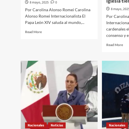
Iglesia ti
8 mayo, 2025
0
8 mayo, 202
Por Carolina Alonso Romei Carolina
Alonso Romei Internacionalista El
Por Carolin
Papa León XIV saluda al mundo,...
Internaciona
cardenales e
Read
Read More
consenso y el
more
about
Rea
Read More
El
mor
Quehacer
abo
Político
El
a
Que
través
Polí
de
Int
la
a
opinión///Carolina
tra
Alonso
de
Romei///El
la
Papa
opi
León
Alo
XIV,
Rom
nuevo
pap
líder
Nacionales
Noticias
Nacionales
hu