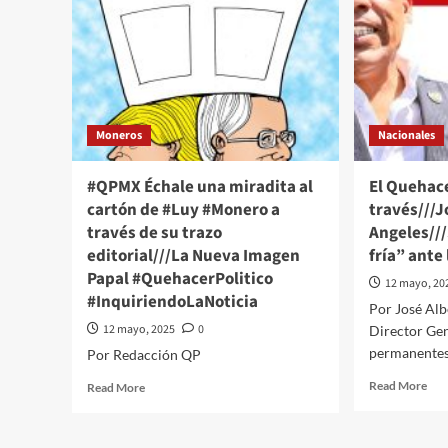
Moneros
Nacionales
#QPMX Échale una miradita al
El Quehace
cartón de #Luy #Monero a
través///J
través de su trazo
Angeles//
editorial///La Nueva Imagen
fría” ante
Papal #QuehacerPolitico
12 mayo, 20
#InquiriendoLaNoticia
Por José Al
12 mayo, 2025
0
Director Gen
permanentes 
Por Redacción QP
Rea
Read
Read More
Read More
mor
more
abo
about
El
#QPMX