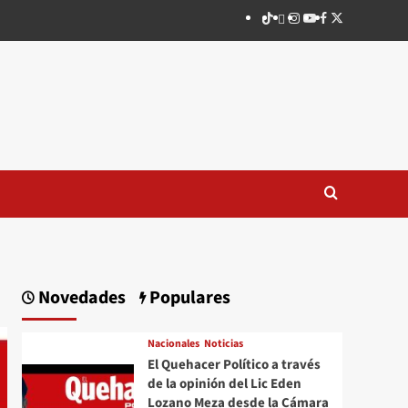
TikTok
threads
Instagram
Youtube
Facebook
X
Novedades
Populares
Nacionales
Noticias
El Quehacer Político a través
de la opinión del Lic Eden
Lozano Meza desde la Cámara