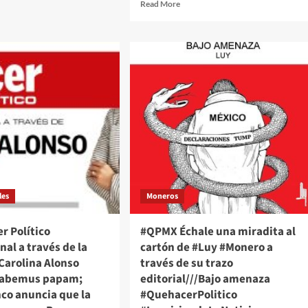
Read
Read More
hacer
more
tico
about
El
és///Jose
Quehacer
erto
Político
do
Internacional
eles///Sheinbaum
a
beza
través
”
de
e
la
opinión///Carolina
ios
Alonso
Romei///Trump
mp
reacciona
les
Moneros
a
la
elección
r Político
#QPMX Échale una miradita al
de
nal a través de la
cartón de #Luy #Monero a
León
Carolina Alonso
través de su trazo
XIV,
Habemus papam;
editorial///Bajo amenaza
primer
Papa
co anuncia que la
#QuehacerPolitico
estadounidense