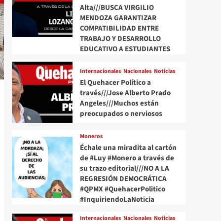
Alta///BUSCA VIRGILIO
MENDOZA GARANTIZAR
COMPATIBILIDAD ENTRE
TRABAJO Y DESARROLLO
EDUCATIVO A ESTUDIANTES
Internacionales
Nacionales
Noticias
El Quehacer Político a
través///Jose Alberto Prado
Angeles///Muchos están
preocupados o nerviosos
Moneros
Échale una miradita al cartón
de #Luy #Monero a través de
su trazo editorial///NO A LA
REGRESIÓN DEMOCRÁTICA
#QPMX #QuehacerPolitico
#InquiriendoLaNoticia
Internacionales
Nacionales
Noticias