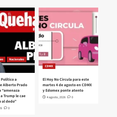
les
Nacionales
CDMX
Político a
El Hoy No Circula para este
se Alberto Prado
martes 4 de agosto en CDMX
La “amenaza
y Edomex ponte atento
a Trump le cae
4 agosto, 2026
0
o al dedo”
26
0