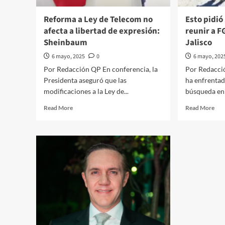
de
bla
la
anu
Reforma a Ley de Telecom no
Esto pidi
Iglesia
que
afecta a libertad de expresión:
reunir a 
católica
la
Sheinbaum
Jalisco
Igle
tie
6 mayo, 2025
0
6 mayo, 202
nue
Por Redacción QP En conferencia, la
Por Redacció
Pap
Presidenta aseguró que las
ha enfrentad
modificaciones a la Ley de...
búsqueda en J
Read
Rea
Read More
Read More
more
mor
about
abo
Reforma
Est
a
pid
Ley
SH
de
par
Telecom
reu
no
a
afecta
FG
a
con
libertad
bus
de
de