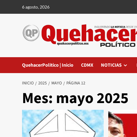
Saltar
6 agosto, 2026
al
contenido
QuehacerPolitico | Inicio
CDMX
NOTICIAS
INICIO
2025
MAYO
PÁGINA 12
Mes:
mayo 2025