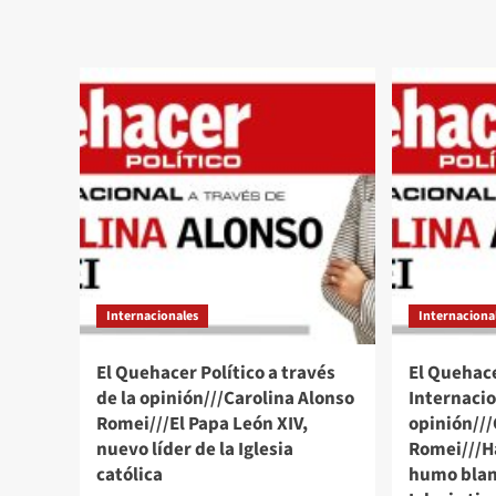
Que
Échale
Polí
una
a
miradita
trav
al
Alb
cartón
Pra
de
Ang
#Luy
“Ca
#Monero
fría
a
ant
través
los
de
elog
su
de
trazo
Tru
editorial///La
Nueva
Internacionales
Internaciona
Imagen
Papal
El Quehacer Político a través
El Quehace
#QuehacerPolitico
#InquiriendoLaNoticia
de la opinión///Carolina Alonso
Internacio
Romei///El Papa León XIV,
opinión///
nuevo líder de la Iglesia
Romei///
católica
humo blan