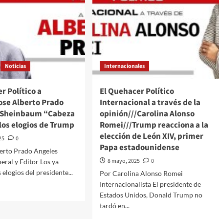
Noticias
Internacionales
r Político a
El Quehacer Político
ose Alberto Prado
Internacional a través de la
/Sheinbaum “Cabeza
opinión///Carolina Alonso
 los elogios de Trump
Romei///Trump reacciona a la
elección de León XIV, primer
25
0
Papa estadounidense
berto Prado Angeles
8 mayo, 2025
0
eral y Editor Los ya
elogios del presidente...
Por Carolina Alonso Romei
Internacionalista El presidente de
d
Estados Unidos, Donald Trump no
e
tardó en...
ut