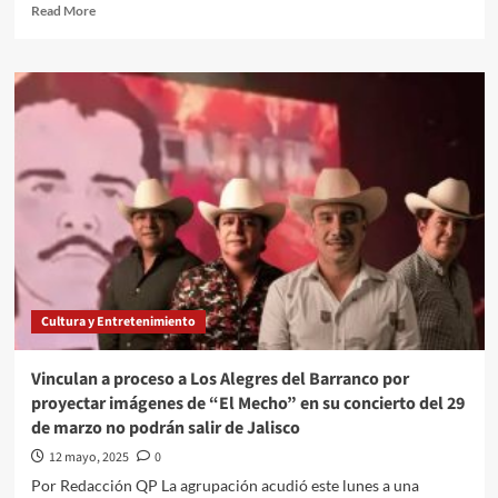
Read
Read More
more
about
Definen
días
y
horarios
de
las
Semifinales:
El
América-
Cruz
Azul
se
Cultura y Entretenimiento
jugará
jueves
y
Vinculan a proceso a Los Alegres del Barranco por
domingo;
proyectar imágenes de “El Mecho” en su concierto del 29
Toluca-
de marzo no podrán salir de Jalisco
Tigres
en
12 mayo, 2025
0
miércoles
Por Redacción QP La agrupación acudió este lunes a una
y