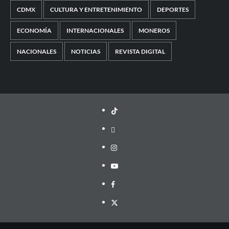
CDMX
CULTURA Y ENTRETENIMIENTO
DEPORTES
ECONOMÍA
INTERNACIONALES
MONEROS
NACIONALES
NOTICIAS
REVISTA DIGITAL
TikTok
threads
Instagram
Youtube
Facebook
X