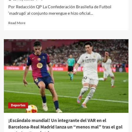
de
Por Redacción QP La Confederación Brasileña de Futbol
marzo
‘madrugó’ al conjunto merengue e hizo oficial...
no
podrán
Read
Read More
salir
more
de
about
Jalisco
¡Es
oficial!
Carlo
Ancelotti
dejará
al
Real
Madrid
para
convertirse
en
técnico
Deportes
de
la
selección
¡Escándalo mundial! Un integrante del VAR en el
de
Barcelona-Real Madrid lanza un “menos mal” tras el gol
Brasil