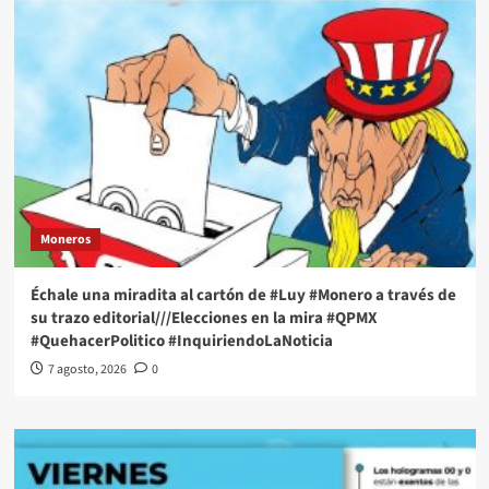
Moneros
Échale una miradita al cartón de #Luy #Monero a través de
su trazo editorial///Elecciones en la mira #QPMX
#QuehacerPolitico #InquiriendoLaNoticia
7 agosto, 2026
0