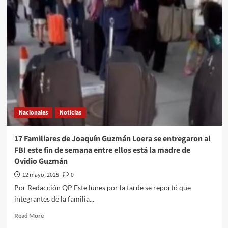
le
busquen,
No
hay
delito
ni
falta
que
perseguir”
La
gobernadora
Nacionales
Noticias
Marina
del
Pilar
17 Familiares de Joaquín Guzmán Loera se entregaron al
Ávila
FBI este fin de semana entre ellos está la madre de
insiste
Ovidio Guzmán
en
que
12 mayo, 2025
0
el
Por Redacción QP Este lunes por la tarde se reportó que
retiro
integrantes de la familia...
de
su
Read
Read More
visa
more