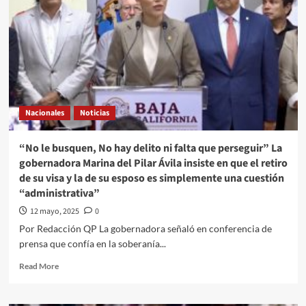
Nacionales
Noticias
“No le busquen, No hay delito ni falta que perseguir” La
gobernadora Marina del Pilar Ávila insiste en que el retiro
de su visa y la de su esposo es simplemente una cuestión
“administrativa”
12 mayo, 2025
0
Por Redacción QP La gobernadora señaló en conferencia de
prensa que confía en la soberanía...
Read
Read More
more
about
“No