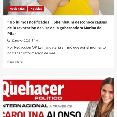
cierre
Nacionales
Noticias
de
la
frontera
“No fuimos notificados”: Sheinbaum desconoce causas
al
de la revocación de visa de la gobernadora Marina del
ganado
Pilar
mexicano
por
12 mayo, 2025
0
parte
Por Redacción QP La mandataria afirmó que por el momento
de
no tienen información de más...
EU
durante
Read
Read More
15
more
días,
about
debido
“No
a
fuimos
la
notificados”:
presencia
Sheinbaum
del
desconoce
gusano
causas
barrenador
de
la
revocación