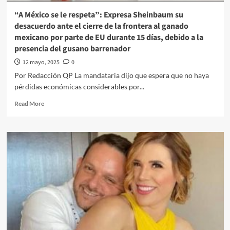
León
“A México se le respeta”: Expresa Sheinbaum su
XIV,
desacuerdo ante el cierre de la frontera al ganado
donde
mexicano por parte de EU durante 15 días, debido a la
entregará
presencia del gusano barrenador
una
carta
12 mayo, 2025
0
de
Por Redacción QP La mandataria dijo que espera que no haya
invitación
pérdidas económicas considerables por...
para
visitar
Read
Read More
México,
more
confirma
about
“A
México
se
le
respeta”:
Expresa
Sheinbaum
su
desacuerdo
ante
el