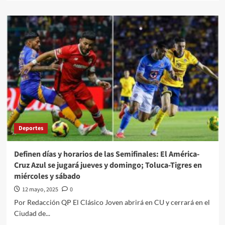
y
about
la
17
de
Familiares
su
de
esposo
Joaquín
es
Guzmán
simplemente
Loera
una
se
cuestión
entregaron
“administrativa”
al
FBI
este
fin
Deportes
de
semana
entre
Definen días y horarios de las Semifinales: El América-
ellos
Cruz Azul se jugará jueves y domingo; Toluca-Tigres en
está
miércoles y sábado
la
madre
12 mayo, 2025
0
de
Por Redacción QP El Clásico Joven abrirá en CU y cerrará en el
Ovidio
Ciudad de...
Guzmán