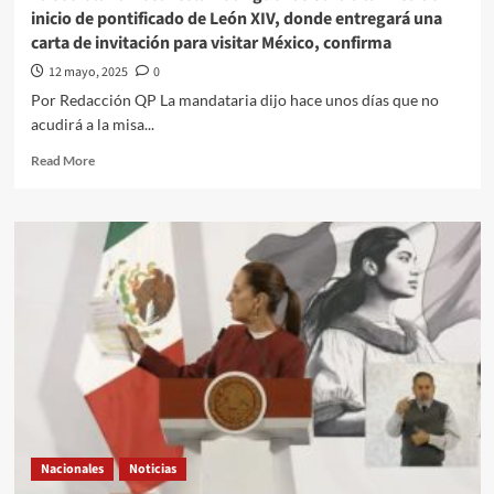
tras
inicio de pontificado de León XIV, donde entregará una
el
carta de invitación para visitar México, confirma
gol
anulado
12 mayo, 2025
0
a
Por Redacción QP La mandataria dijo hace unos días que no
Fermín
acudirá a la misa...
López
Read
Read More
more
about
La
secretaria
Rosa
Icela
Rodríguez
asistirá
a
la
misa
de
inicio
de
Nacionales
Noticias
pontificado
de