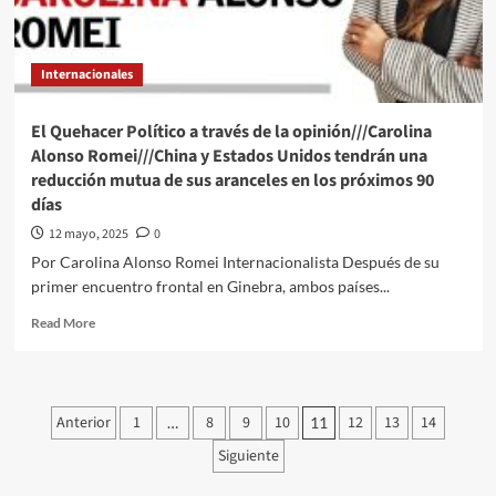
de
visa
de
Internacionales
la
gobernadora
Marina
El Quehacer Político a través de la opinión///Carolina
del
Alonso Romei///China y Estados Unidos tendrán una
Pilar
reducción mutua de sus aranceles en los próximos 90
días
12 mayo, 2025
0
Por Carolina Alonso Romei Internacionalista Después de su
primer encuentro frontal en Ginebra, ambos países...
Read
Read More
more
about
El
Quehacer
Paginación
Anterior
1
8
9
10
12
13
14
…
11
Político
de
a
Siguiente
través
de