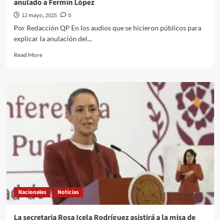
anulado a Fermín López
y
dirigir
12 mayo, 2025
0
el
Por Redacción QP En los audios que se hicieron públicos para
Mundial
explicar la anulación del...
de
2026
Read
Read More
more
about
¡Escándalo
mundial!
Un
integrante
del
VAR
en
el
Barcelona-
Real
Madrid
lanza
Nacionales
Noticias
un
“menos
mal”
La secretaria Rosa Icela Rodríguez asistirá a la misa de