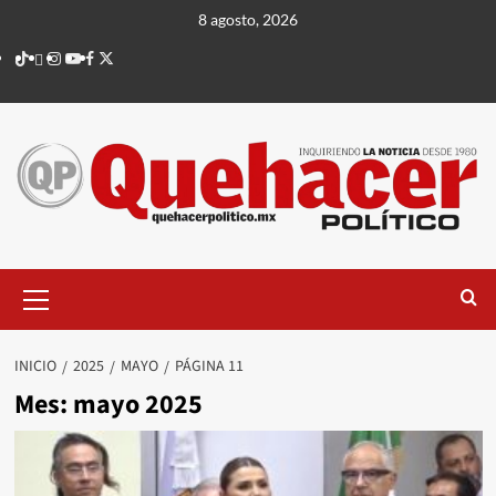
Saltar
8 agosto, 2026
al
TikTok
threads
Instagram
Youtube
Facebook
X
contenido
Menú
principal
INICIO
2025
MAYO
PÁGINA 11
Mes:
mayo 2025