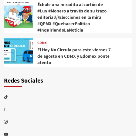
Échale una miradita al cartón de
#Luy #Monero a través de su trazo
editorial///Elecciones en la mira
#QPMX #QuehacerPolitico
#InquiriendoLaNoticia
CDMX
El Hoy No Circula para este viernes 7
de agosto en CDMX y Edomex ponte
atento
Redes Sociales
TikTok
threads
Instagram
Youtube