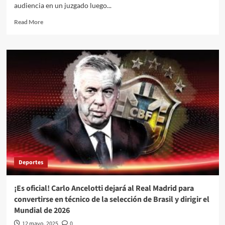
audiencia en un juzgado luego...
sábado
Read
Read More
more
about
Vinculan
a
proceso
a
Los
Alegres
del
Barranco
por
proyectar
imágenes
de
Deportes
“El
Mecho”
en
¡Es oficial! Carlo Ancelotti dejará al Real Madrid para
su
convertirse en técnico de la selección de Brasil y dirigir el
concierto
Mundial de 2026
del
29
12 mayo, 2025
0