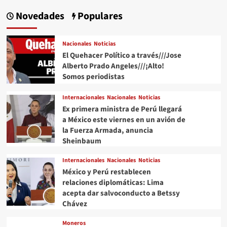
entradas
la
Novedades
Populares
opinión///Carolina
Alonso
Romei///China
Nacionales
Noticias
y
El Quehacer Político a través///Jose
Estados
Unidos
Alberto Prado Angeles///¡Alto!
tendrán
Somos periodistas
una
reducción
Internacionales
Nacionales
Noticias
mutua
Ex primera ministra de Perú llegará
de
a México este viernes en un avión de
sus
la Fuerza Armada, anuncia
aranceles
Sheinbaum
en
los
próximos
Internacionales
Nacionales
Noticias
90
México y Perú restablecen
días
relaciones diplomáticas: Lima
acepta dar salvoconducto a Betssy
Chávez
Moneros