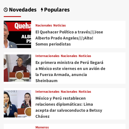
No111
entradas
|
Novedades
Populares
Junio
2026
#QPMX
Nacionales
Noticias
#QuehacerPolitico
El Quehacer Político a través///Jose
#InquiriendoLaNoticia
Alberto Prado Angeles///¡Alto!
Somos periodistas
Internacionales
Nacionales
Noticias
Ex primera ministra de Perú llegará
a México este viernes en un avión de
la Fuerza Armada, anuncia
Sheinbaum
Internacionales
Nacionales
Noticias
México y Perú restablecen
relaciones diplomáticas: Lima
acepta dar salvoconducto a Betssy
Chávez
Moneros