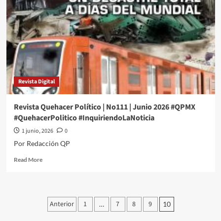
Revista Digital
Revista Quehacer Político | No111 | Junio 2026 #QPMX
#QuehacerPolitico #InquiriendoLaNoticia
1 junio, 2026
0
Por Redacción QP
Read
Read More
more
about
Revista
Quehacer
Paginación
Anterior
1
7
8
9
…
10
Político
de
|