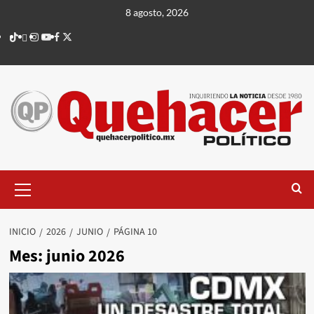
Saltar
8 agosto, 2026
al
TikTok
threads
Instagram
Youtube
Facebook
X
contenido
Menú
principal
INICIO
2026
JUNIO
PÁGINA 10
Mes:
junio 2026