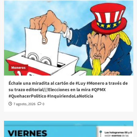
Moneros
Échale una miradita al cartón de #Luy #Monero a través de
su trazo editorial///Elecciones en la mira #QPMX
#QuehacerPolitico #InquiriendoLaNoticia
7 agosto, 2026
0