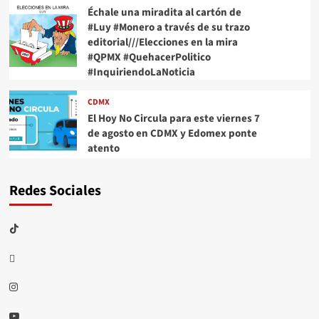
Échale una miradita al cartón de
#Luy #Monero a través de su trazo
editorial///Elecciones en la mira
#QPMX #QuehacerPolitico
#InquiriendoLaNoticia
CDMX
El Hoy No Circula para este viernes 7
de agosto en CDMX y Edomex ponte
atento
Redes Sociales
TikTok
threads
Instagram
Youtube