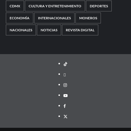
CDMX
CULTURA Y ENTRETENIMIENTO
DEPORTES
ECONOMÍA
INTERNACIONALES
MONEROS
NACIONALES
NOTICIAS
REVISTA DIGITAL
TikTok
threads
Instagram
Youtube
Facebook
X