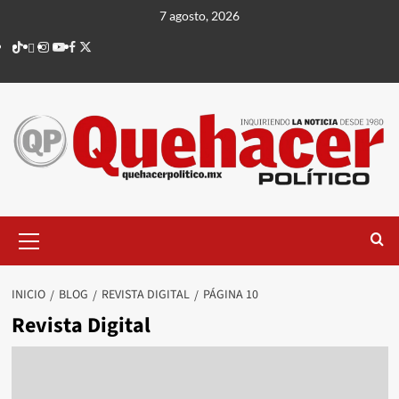
Saltar
7 agosto, 2026
al
TikTok
threads
Instagram
Youtube
Facebook
X
contenido
Menú
principal
INICIO
BLOG
REVISTA DIGITAL
PÁGINA 10
Revista Digital