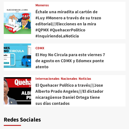
Moneros
Échale una miradita al cartón de
#Luy #Monero a través de su trazo
editorial///Elecciones en la mira
#QPMX #QuehacerPolitico
#InquiriendoLaNoticia
CDMX
El Hoy No Circula para este viernes 7
de agosto en CDMX y Edomex ponte
atento
Internacionales
Nacionales
Noticias
El Quehacer Político a través///Jose
Alberto Prado Angeles///El dictador
nicaragüense Daniel Ortega tiene
sus días contados
Redes Sociales