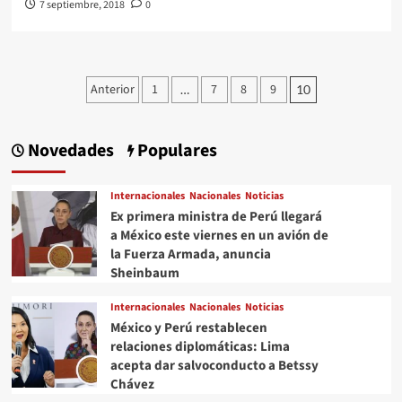
7 septiembre, 2018
0
Paginación
Anterior
1
7
8
9
…
10
de
entradas
Novedades
Populares
Internacionales
Nacionales
Noticias
Ex primera ministra de Perú llegará
a México este viernes en un avión de
la Fuerza Armada, anuncia
Sheinbaum
Internacionales
Nacionales
Noticias
México y Perú restablecen
relaciones diplomáticas: Lima
acepta dar salvoconducto a Betssy
Chávez